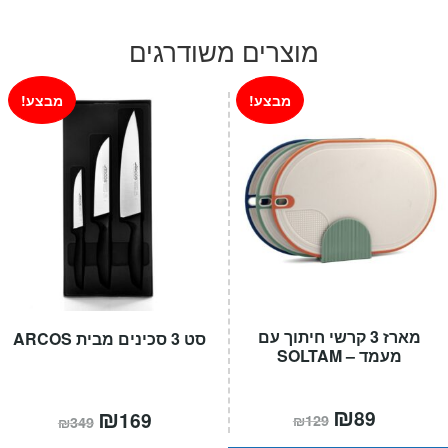
המקורי
הנוכחי
היה:
הוא:
מוצרים משודרגים
₪59.
₪99.
מבצע!
מבצע!
מארז 3 קרשי חיתוך עם
סט 3 סכינים מבית ARCOS
מעמד – SOLTAM
המחיר
₪
המחיר
המחיר
₪
המחיר
89
169
₪
129
₪
349
הנוכחי
המקורי
הנוכחי
המקורי
הוא:
היה:
הוא:
היה: