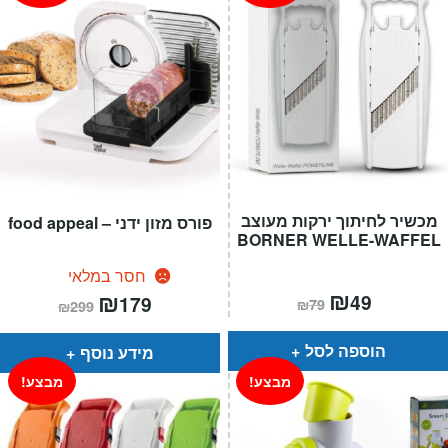
מכשיר לחיתוך ירקות מעוצב
פורס מזון ידני – food appeal
BORNER WELLE-WAFFEL
חסר במלאי
המחיר
₪
המחיר
המחיר
₪
המחיר
49
179
₪
79
₪
299
הנוכחי
המקורי
הנוכחי
המקורי
הוא:
היה:
הוא:
היה:
₪79.
₪49.
₪299.
₪179.
הוספה לסל
מידע נוסף
מבצע!
מבצע!