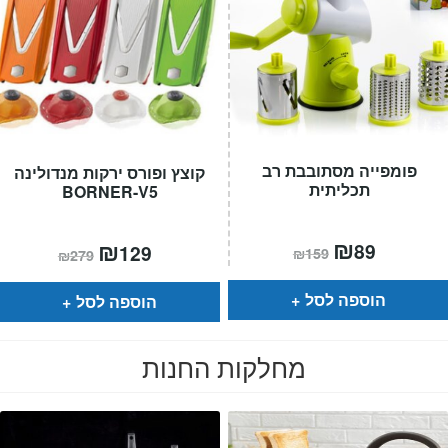
פומפייה מסתובבת רב
קוצץ ופורס ירקות מנדולינה
תכליתית
BORNER-V5
המחיר
₪
המחיר
המחיר
₪
המחיר
89
129
₪
159
₪
279
הנוכחי
המקורי
הנוכחי
המקורי
הוא:
היה:
הוא:
היה:
₪159.
₪89.
₪279.
₪129.
הוספה לסל
הוספה לסל
מחלקות החנות