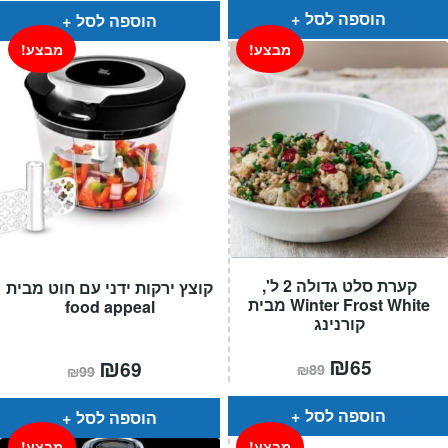
₪129.
₪89.
₪349.
₪169.
הוספה לסל
הוספה לסל
מבצע!
מבצע!
קערת סלט גדולה 2 ל',
קוצץ ירקות ידני עם חוט מבית
Winter Frost White מבית
food appeal
קורנינג
המחיר
₪
המחיר
המחיר
₪
המחיר
65
69
₪
89
₪
99
הנוכחי
המקורי
הנוכחי
המקורי
הוא:
היה:
הוא:
היה:
₪89.
₪65.
₪99.
₪69.
הוספה לסל
הוספה לסל
מבצע!
מבצע!