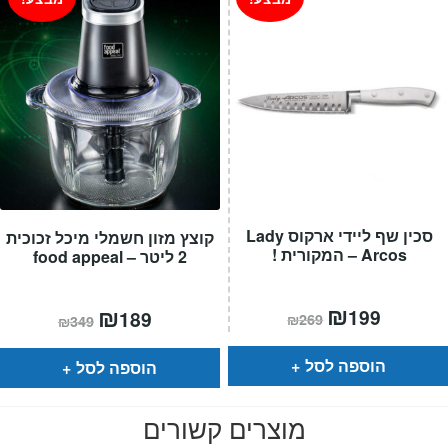
סכין שף ליידי ארקוס Lady
קוצץ מזון חשמלי מיכל זכוכית
Arcos – המקורית !
2 ליטר – food appeal
המחיר
₪
המחיר
המחיר
₪
המחיר
199
189
₪
269
₪
349
הנוכחי
המקורי
הנוכחי
המקורי
הוא:
היה:
הוא:
היה:
₪269.
₪199.
₪349.
₪189.
הוספה לסל
הוספה לסל
מוצרים קשורים