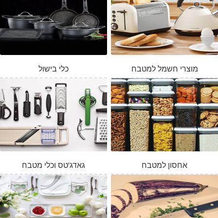
מוצרי חשמל למטבח
כלי בישול
אחסון למטבח
גאדג'טס וכלי מטבח