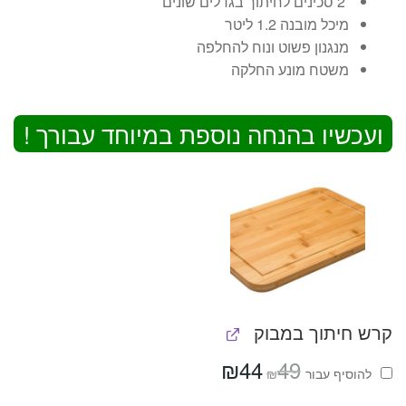
2 סכינים לחיתוך בגדלים שונים
מיכל מובנה 1.2 ליטר
מנגנון פשוט ונוח להחלפה
משטח מונע החלקה
ועכשיו בהנחה נוספת במיוחד עבורך !
קרש חיתוך במבוק
₪
44
49
המחיר
המחיר
₪
להוסיף⁦⁩ עבור
המקורי
הנוכחי
היה:
הוא: