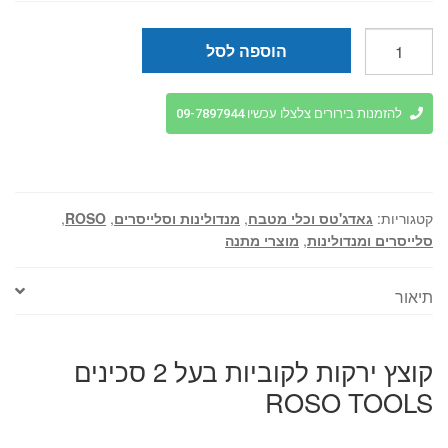
₪44.
₪49.
כמות
הוספה לסל
של
קוצץ
ירקות
להזמנות בירורים צלצלו עכשיו 09-7897944
לקוביות
בעל
2
סכינים
קטגוריות:
גאדג'טס וכלי מטבח
,
מנדולינות וסלייסרים
,
ROSO
,
ROSO
סלייסרים ומנדולינות
,
מוצרי מתנה
TOOLS
תיאור
קוצץ ירקות לקוביות בעל 2 סכינים
ROSO TOOLS