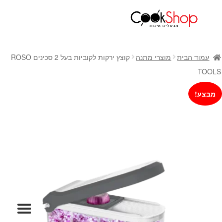
ראשי
חנות
עמוד הבית
מוצרי מתנה
קוצץ ירקות לקוביות בעל 2 סכינים ROSO
כלי בישול
TOOLS
סירים
מבצע!
מחבתות
כלי הגשה ואירוח
מוצרי חשמל למטבח
גאדג'טס וכלי מטבח
אחסון למטבח
סכינים
אפייה
קפה ותה
גיפט קארד
כלי בית