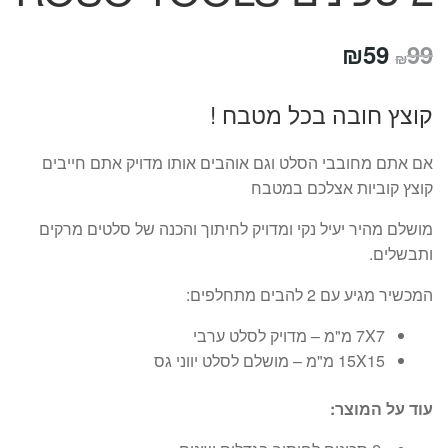
המחיר
המחיר
₪
59
99
₪
המקורי
הנוכחי
קוצץ חובה בכל מטבח !
היה:
הוא:
₪59.
₪99.
אם אתם מחובבי הסלט וגם אוהבים אותו מדויק אתם חייבים
קוצץ קוביות אצלכם במטבח
מושלם מהיר יעיל נקי ומדויק לחיתוך והכנה של סלטים מרקים
ותבשלים.
המכשיר מגיע עם 2 להבים מתחלפים:
7X7 מ"מ – מדויק לסלט ערבי
15X15 מ"מ – מושלם לסלט יווני גס
עוד על המוצר: