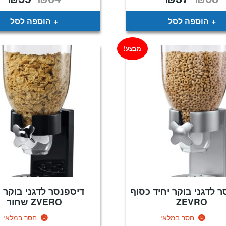
המקורי
הנוכחי
המקורי
הנו
היה:
הוא:
היה:
הוא
39.
₪64.
₪37.
₪68.
הוספה לסל
הוספה לסל
מבצע!
 לדגני בוקר יחיד כסוף
דיספנסר לדגני בוקר י
ZEVRO
ZVERO שחור
חסר במלאי
חסר במלאי