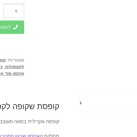
כמות
של
קופסת
להזמנות 
שקופה
לקפסולות
קפה
1.9
קטגוריות:
קופ
מ"ל
לקפסולות
,
כלי
אחסון פוד אפ
קופסת שקופה לקפסולו
קופסה אקרילית במאה מעוצב 
מחלקת ה
אחסון וארגון המטבח