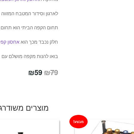
לארגון וסידור המטבח המזווה ב
תחום הקפה הביתי הוא תחום 
חלק נכבד מכך הוא
אחסון קפס
בואו להנות מקפה מושלם עם
מ
המחיר
המחיר
₪
59
₪
79
המקורי
הנוכחי
היה:
הוא:
₪59.
₪79.
מוצרים משודרג
מבצע!