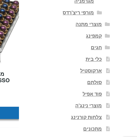
מגרמניה
מורפי ריצ'רדס
מוצרי מתנה
קמפינג
חגים
כלי בית
ארקוסטיל
סולתם
פוד אפיל
מוצרי נינג'ה
צלחות קורנינג
מתכונים