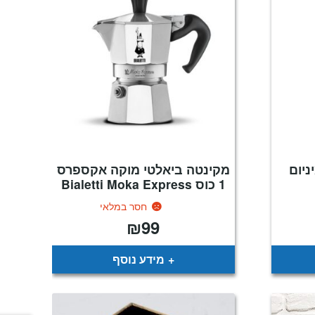
מיניום
מקינטה ביאלטי מוקה אקספרס
1 כוס Bialetti Moka Express
חסר במלאי
₪
99
חיר
וכחי
א:
₪7
מידע נוסף