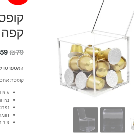
קופס
קפה 1.9 מ"ל
המח
59
₪
79
המק
האספרסו של
היה
קופסת אחסון
79.
עיצוב
מידות: 136*150*
נפח: 1.9 ליט
חומר 
ציר ח