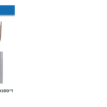
דיספנסר