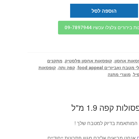
הוספה לסל
בירורים צלצלו עכשיו 09-7897944
סאות אחסון
,
קופסאות אחסון פלסטיק
,
מתקנים
 מטבח ואביזרים food appeal
,
קפה ותה
,
קופסאות
יל
,
מוצרי מתנה
ת קפה 1.9 מ"ל
המותאמת בדיוק למטבח שלך !
אנחנו מביאים אליכם מגוון פתרונות ייחודיים