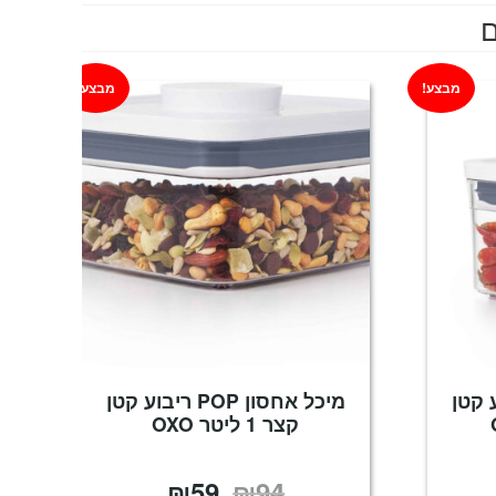
ם
מבצע!
מבצע!
P ריבוע קטן
מיכל אחסון POP ריבוע קטן
קצר 1 ליטר OXO
₪
59
₪
94
יר
המחיר
המחיר