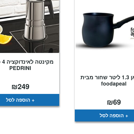
מקינ
PEDRINI
פינג'אן 1.3 ליטר שחור מבית
foodapeal
₪
249
הוספה לסל
₪
69
הוספה לסל