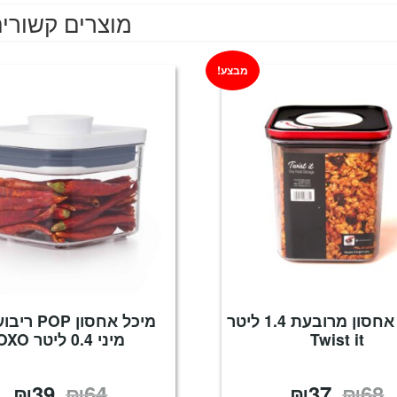
מוצרים קשורי
מבצע!
קופסת אחסון מרובעת 1.4 ליטר
מיכל אחסון OP
Twist it
מיני 0.4 ליטר OXO
₪
39
₪
64
₪
37
₪
68
המחיר
המחיר
המחיר
המח