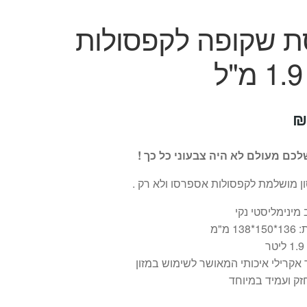
ת שקופה לקפסולות
יר
המחיר
₪
ורי
הנוכחי
כם מעולם לא היה צבעוני כל כך !
:
הוא:
 מושלמת לקפסולות אספרסו ולא רק .
₪59.
₪
 מינימליסטי נקי
138 מ"מ
ר
אקרילי איכותי המאושר לשימוש במזון
זק ועמיד במיוחד