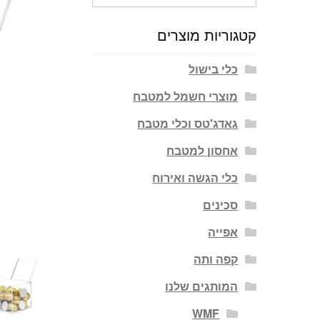
עבור:
קטגוריות מוצרים
כלי בישול
מוצרי חשמל למטבח
גאדג'טס וכלי מטבח
אחסון למטבח
כלי הגשה ואירוח
סכינים
אפייה
קפה ותה
המותגים שלנו
WMF