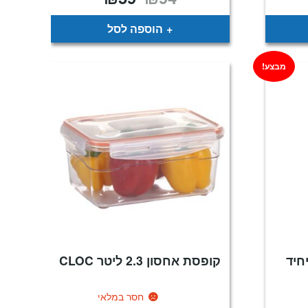
כחי
המקורי
הנוכחי
:
היה:
הוא:
₪59.
₪94.
₪
הוספה לסל
מבצע!
חיד
קופסת אחסון 2.3 ליטר CLOC
חסר במלאי