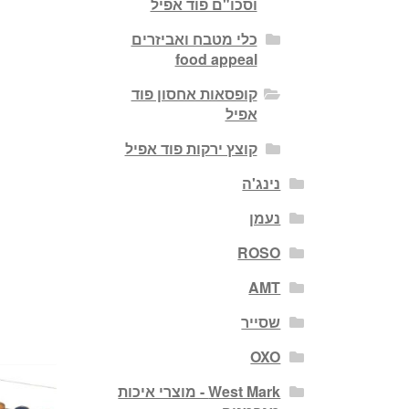
וסכו"ם פוד אפיל
כלי מטבח ואביזרים
food appeal
קופסאות אחסון פוד
אפיל
קוצץ ירקות פוד אפיל
נינג'ה
נעמן
ROSO
AMT
שסייר
OXO
West Mark - מוצרי איכות