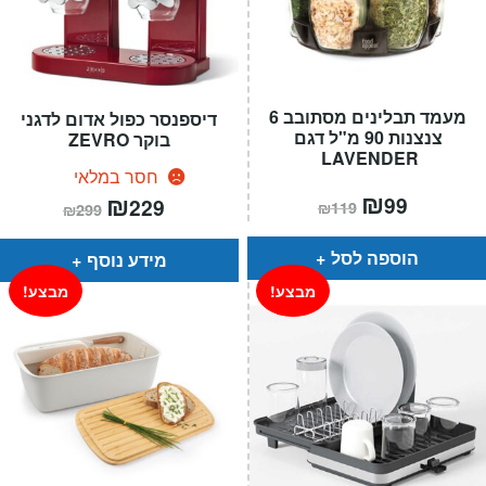
מעמד תבלינים מסתובב 6
דיספנסר כפול אדום לדגני
צנצנות 90 מ"ל דגם
בוקר ZEVRO
LAVENDER
חסר במלאי
המחיר
₪
המחיר
המחיר
₪
המחיר
99
229
₪
119
₪
299
הנוכחי
המקורי
הנוכחי
המקורי
הוא:
היה:
הוא:
היה:
₪119.
₪99.
₪299.
₪229.
הוספה לסל
מידע נוסף
מבצע!
מבצע!