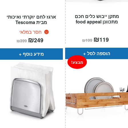
מתקן ייבוש כלים חכם
ארגז לחם יוקרתי ואיכותי
מתכוונן food appeal
מבית Tescoma
חסר במלאי
המחיר
₪
המחיר
המחיר
₪
המחיר
119
249
₪
199
₪
399
הנוכחי
המקורי
הנוכחי
המקורי
הוא:
היה:
הוא:
היה:
₪199.
₪119.
₪399.
₪249.
הוספה לסל
מידע נוסף
מבצע!