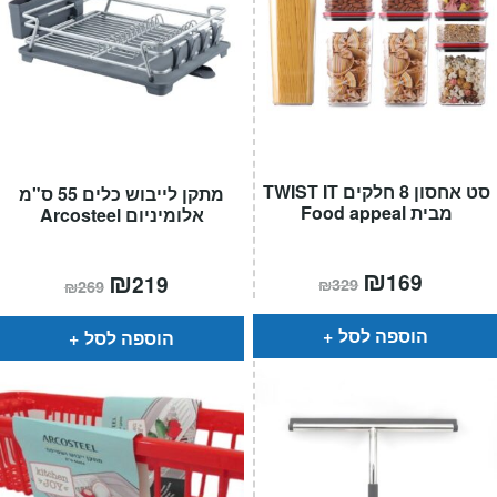
סט אחסון 8 חלקים TWIST IT
מתקן לייבוש כלים 55 ס"מ
מבית Food appeal
אלומיניום Arcosteel
המחיר
₪
המחיר
המחיר
₪
המחיר
169
219
₪
329
₪
269
הנוכחי
המקורי
הנוכחי
המקורי
הוא:
היה:
הוא:
היה:
₪329.
₪169.
₪269.
₪219.
הוספה לסל
הוספה לסל