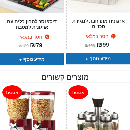
ארגונית מתרחבת למגירת
דיספנסר לסבון כלים עם
סכו"ם
ארגונית למטבח
חסר במלאי
חסר במלאי
המחיר
₪
המחיר
המחיר
₪
המחיר
99
79
₪
119
₪
129
הנוכחי
המקורי
הנוכחי
המקורי
הוא:
היה:
הוא:
היה:
₪119.
₪99.
₪129.
₪79.
מידע נוסף
מידע נוסף
מוצרים קשורים
מבצע!
מבצע!