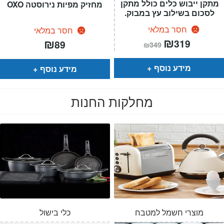
מתקן ייבוש כלים כולל מתקן
מחזיק מפיות נירוסטה OXO
לסכום בשילוב עץ במבוק.
חסר במלאי
חסר במלאי
המחיר
₪
המחיר
₪
319
89
₪
349
הנוכחי
המקורי
הוא:
היה:
₪349.
₪319.
מידע נוסף
מידע נוסף
מחלקות החנות
מוצרי חשמל למטבח
כלי בישול