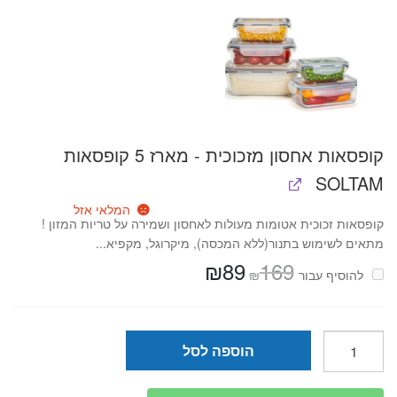
קופסאות אחסון מזכוכית - מארז 5 קופסאות
SOLTAM
המלאי אזל
קופסאות זכוכית אטומות מעולות לאחסון ושמירה על טריות המזון !
מתאים לשימוש בתנור(ללא המכסה), מיקרוגל, מקפיא...
₪
89
169
המחיר
המחיר
₪
להוסיף⁦⁩ עבור
המקורי
הנוכחי
היה:
הוא:
₪89.
₪169.
כמות
הוספה לסל
של
קופסת