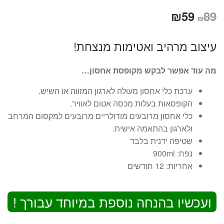
המחיר
המחיר
₪
59
89
₪
המקורי
הנוכחי
עיצוב מרהיב ואטימות מנצחת!
היה:
הוא:
₪59.
₪89.
מה עוד אפשר לבקש
מקופסת אחסון…
ערכת כלי אחסון מעולה לארגון המזווה או השיש.
הקופסאות בעלות מכסה אטום לאוויר.
כלי אחסון מרובעים מודולריים מרובעים למקסום המרחב
ולארגון בהתאמה אישית.
שטיפה ידנית בלבד
נפח: 900ml
אחריות: 12 חודשים
ועכשיו בהנחה נוספת במיוחד עבורך !