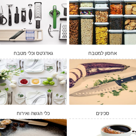
אחסון למטבח
גאדג'טס וכלי מטבח
סכינים
כלי הגשה ואירוח