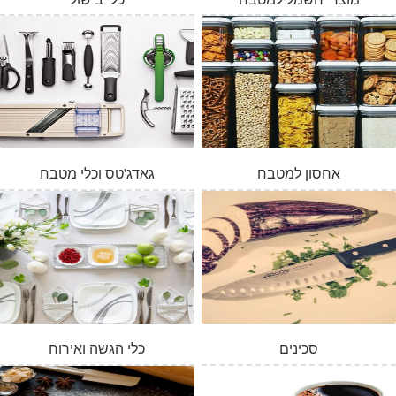
אחסון למטבח
גאדג'טס וכלי מטבח
סכינים
כלי הגשה ואירוח