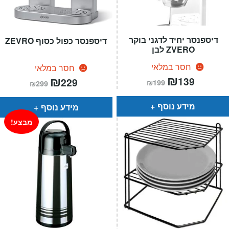
דיספנסר יחיד לדגני בוקר
דיספנסר כפול כסוף ZEVRO
ZVERO לבן
חסר במלאי
חסר במלאי
המחיר
₪
המחיר
המחיר
₪
המחיר
139
229
₪
199
₪
299
הנוכחי
המקורי
הנוכחי
המקורי
הוא:
היה:
הוא:
היה:
₪199.
₪139.
₪299.
₪229.
מידע נוסף
מידע נוסף
מבצע!