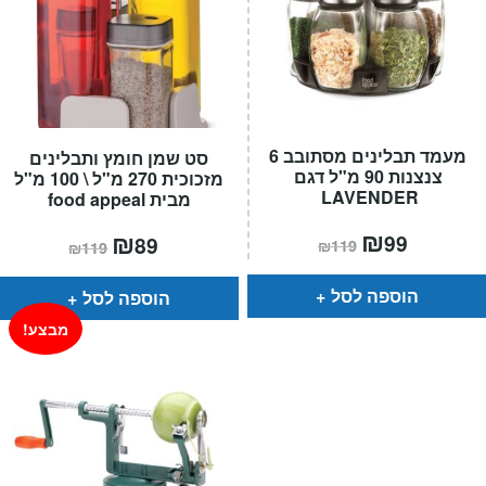
מעמד תבלינים מסתובב 6
סט שמן חומץ ותבלינים
צנצנות 90 מ"ל דגם
מזכוכית 270 מ"ל \ 100 מ"ל
LAVENDER
מבית food appeal
המחיר
₪
המחיר
המחיר
₪
המחיר
99
89
₪
119
₪
119
הנוכחי
המקורי
הנוכחי
המקורי
הוא:
היה:
הוא:
היה:
₪119.
₪99.
₪119.
₪89.
הוספה לסל
הוספה לסל
מבצע!