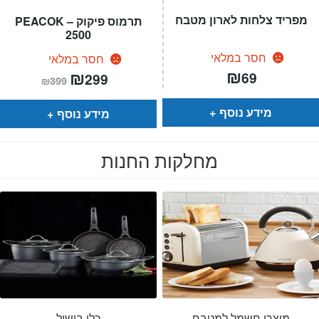
מפריד צלחות לארון מטבח
תרמוס פיקוק – PEACOK
2500
חסר במלאי
חסר במלאי
₪
המחיר
₪
המחיר
69
299
₪
399
הנוכחי
המקורי
הוא:
היה:
₪399.
₪299.
מידע נוסף
מידע נוסף
מחלקות החנות
מוצרי חשמל למטבח
כלי בישול