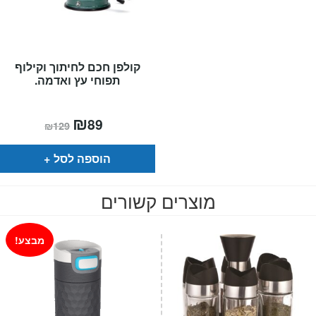
קולפן חכם לחיתוך וקילוף
תפוחי עץ ואדמה.
המחיר
₪
המחיר
89
₪
129
הנוכחי
המקורי
הוא:
היה:
₪129.
₪89.
הוספה לסל
מוצרים קשורים
מבצע!