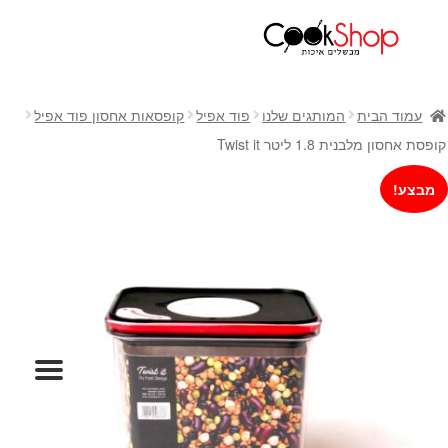
ראשי
חנות
עמוד הבית
המותגים שלנו
פוד אפיל
קופסאות אחסון פוד אפיל
כלי בישול
קופסת אחסון מלבנית 1.8 ליטר Twist it
סירים
מבצע!
מחבתות
כלי הגשה ואירוח
מוצרי חשמל למטבח
גאדג'טס וכלי מטבח
אחסון למטבח
סכינים
אפייה
קפה ותה
גיפט קארד
כלי בית