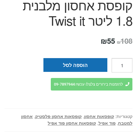
קופסת אחסון מלבנית
1.8 ליטר Twist it
המחיר
המחיר
₪
55
108
₪
המקורי
הנוכחי
היה:
הוא:
כמות
הוספה לסל
של
₪55.
₪108.
קופסת
אחסון
להזמנות בירורים צלצלו עכשיו 09-7897944
מלבנית
1.8
ליטר
Twist
קטגוריות:
קופסאות אחסון
,
קופסאות אחסון פלסטיק
,
אחסון
it
למטבח
,
פוד אפיל
,
קופסאות אחסון פוד אפיל