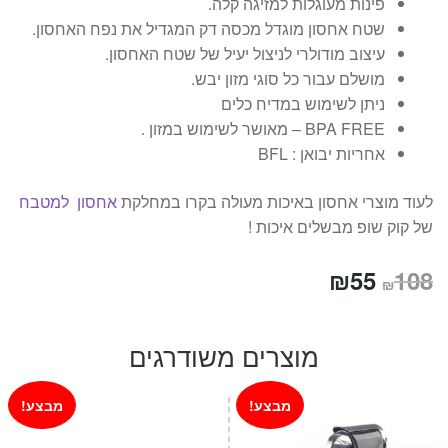
פינות מעוגלות למזיגה קלה.
שטח אחסון מוגדל מכסה דק המגדיל את נפח האחסון.
עיצוב מודולרי לניצול יעיל של שטח האחסון.
מושלם עבור כל סוגי מזון יבש.
ניתן לשימוש במדיח כלים
BPA FREE – מאושר לשימוש במזון .
אחריות יבואן : BFL
לעוד מוצרי אחסון באיכות מעולה בקרו במחלקת
אחסון למטבח
של קוק שופ מבשלים איכות !
המחיר
המחיר
₪
55
108
₪
המקורי
הנוכחי
היה:
הוא:
מוצרים משודרגים
₪55.
₪108.
מבצע!
מבצע!