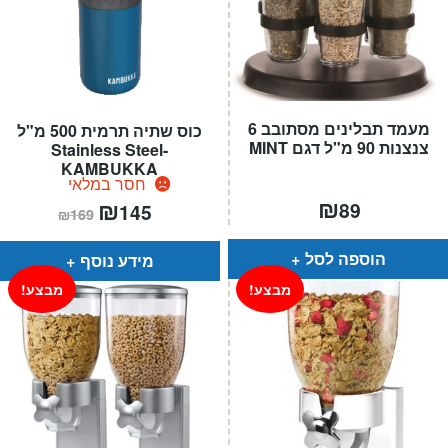
מעמד תבלינים מסתובב 6
כוס שתיה תרמית 500 מ"ל
צנצנות 90 מ"ל דגם MINT
Stainless Steel-
KAMBUKKA
חסר במלאי
₪
המחיר
₪
המחיר
89
145
₪
169
הנוכחי
המקורי
הוא:
היה:
₪169.
₪145.
הוספה לסל
מידע נוסף
מבצע!
מבצע!