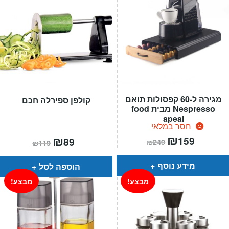
מגירה ל-60 קפסולות תואם
קולפן ספירלה חכם
Nespresso מבית food
apeal
חסר במלאי
המחיר
₪
המחיר
המחיר
₪
המחיר
159
89
₪
249
₪
119
הנוכחי
המקורי
הנוכחי
המקורי
הוא:
היה:
הוא:
היה:
₪249.
₪159.
₪119.
₪89.
מידע נוסף
הוספה לסל
מבצע!
מבצע!