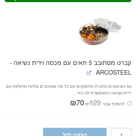
קברט מסתובב 5 תאים עם מכסה וידית נשיאה -
ARCOSTEEL
גם כשיוצאים מהבית מתפנקים עם כל מה שאוהבים צלחת מחולקת עם
ידית נשיאה המאפשרת לנו ניוד...
₪
70
129
המחיר
המחיר
₪
להוסיף⁦⁩ עבור
המקורי
הנוכחי
היה:
הוא:
₪70.
₪129.
כמות
הוספה לסל