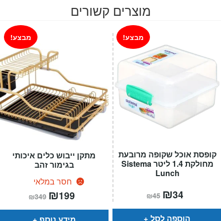
מוצרים קשורים
מבצע!
מבצע!
קופסת אוכל שקופה מרובעת
מתקן ייבוש כלים איכותי
מחולקת 1.4 ליטר Sistema
בגימור זהב
Lunch
חסר במלאי
המחיר
₪
המחיר
המחיר
₪
המחיר
34
199
₪
45
₪
349
הנוכחי
המקורי
הנוכחי
המקורי
הוא:
היה:
הוא:
היה:
₪45.
₪34.
₪349.
₪199.
הוספה לסל
מידע נוסף