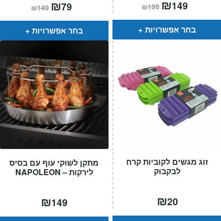
המחיר
₪
המחיר
המחיר
₪
המחיר
149
79
₪
199
₪
149
הנוכחי
המקורי
הנוכחי
המקורי
הוא:
היה:
הוא:
היה:
₪199.
₪149.
₪149.
₪79.
בחר אפשרויות
בחר אפשרויות
זוג מגשים לקוביות קרח
מתקן לשוקי עוף עם בסיס
לבקבוק
לירקות – NAPOLEON
₪
₪
20
149