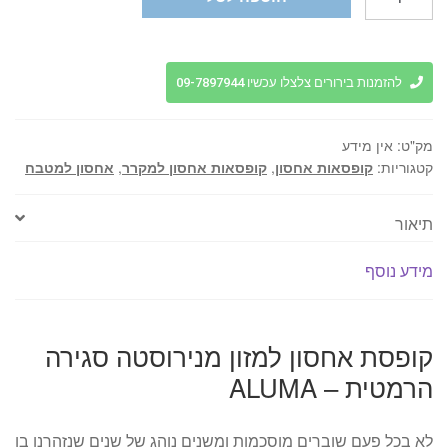
של
קופסת
אחסון
למזון
להזמנות בירורים צלצלו עכשיו 09-7897944
מנירוסטה
סגירה
מק"ט:
אין מידע
הרמטית
קטגוריות:
קופסאות אחסון
,
קופסאות אחסון למקרר
,
אחסון למטבח
-
ALUMA
תיאור
מידע נוסף
קופסת אחסון למזון מנירוסטה סגירה
הרמטית – ALUMA
לא בכל פעם שוברים מוסכמות ומשנים נוהג של שנים שנזהרנו בו