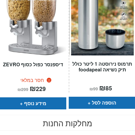
תרמוס נירוסטה 1 ליטר כולל
דיספנסר כפול כסוף ZEVRO
תיק נשיאה foodapeal
חסר במלאי
המחיר
₪
המחיר
המחיר
₪
המחיר
85
229
₪
99
₪
299
הנוכחי
המקורי
הנוכחי
המקורי
הוא:
היה:
הוא:
היה:
₪99.
₪85.
₪299.
₪229.
הוספה לסל
מידע נוסף
מחלקות החנות