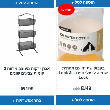
הוספה לסל
הוספה לסל
מבצע!
בקבוק שתייה עם תחתית
אגרן ירקות מעוצב מרווח 3
שתייה לבעלי חיים – Lock &
קומות צבעים שונים
Lock
המחיר
₪
המחיר
₪
49
199
₪
99
הנוכחי
המקורי
הוא:
היה:
₪99.
₪49.
הוספה לסל
בחר אפשרויות