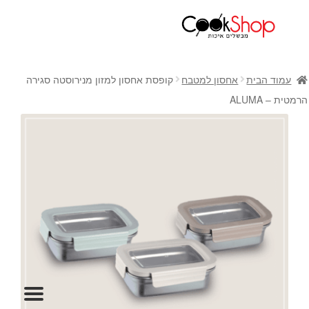
ראשי
חנות
עמוד הבית
אחסון למטבח
קופסת אחסון למזון מנירוסטה סגירה
כלי בישול
הרמטית – ALUMA
סירים
מחבתות
כלי הגשה ואירוח
מוצרי חשמל למטבח
גאדג'טס וכלי מטבח
אחסון למטבח
סכינים
אפייה
קפה ותה
גיפט קארד
כלי בית