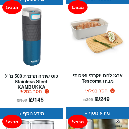
מבצע!
מבצע!
ארגז לחם יוקרתי ואיכותי
כוס שתיה תרמית 500 מ"ל
מבית Tescoma
Stainless Steel-
KAMBUKKA
חסר במלאי
חסר במלאי
המחיר
₪
המחיר
המחיר
₪
המחיר
249
145
₪
399
₪
169
הנוכחי
המקורי
הנוכחי
המקורי
הוא:
היה:
הוא:
היה:
₪399.
₪249.
₪169.
₪145.
מידע נוסף
מידע נוסף
מבצע!
מבצע!