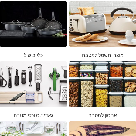
מוצרי חשמל למטבח
כלי בישול
אחסון למטבח
גאדג'טס וכלי מטבח