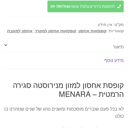
למזון
להזמנות בירורים צלצלו עכשיו 09-7897944
מנירוסטה
סגירה
מק"ט:
אין מידע
הרמטית
קטגוריות:
קופסאות אחסון
,
קופסאות אחסון למקרר
,
אחסון למטבח
-
MENARA
תיאור
מידע נוסף
קופסת אחסון למזון מנירוסטה סגירה
הרמטית – MENARA
לא בכל פעם שוברים מוסכמות ומשנים נוהג של שנים שנזהרנו בו
כולנו