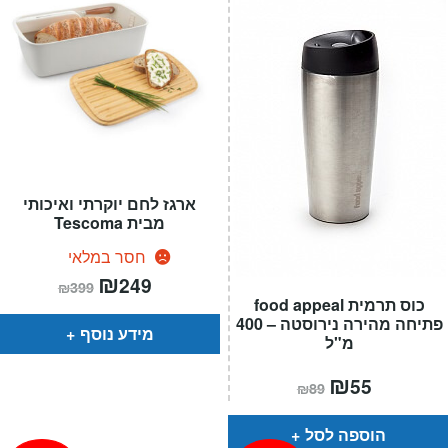
ארגז לחם יוקרתי ואיכותי
מבית Tescoma
חסר במלאי
המחיר
₪
המחיר
249
₪
399
הנוכחי
המקורי
כוס תרמית food appeal
הוא:
היה:
פתיחה מהירה נירוסטה – 400
₪399.
₪249.
מידע נוסף
מ"ל
המחיר
₪
המחיר
55
₪
89
הנוכחי
המקורי
הוא:
היה:
₪89.
₪55.
הוספה לסל