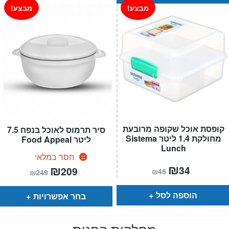
מבצע!
מבצע!
קופסת אוכל שקופה מרובעת
סיר תרמוס לאוכל בנפח 7.5
מחולקת 1.4 ליטר Sistema
ליטר Food Appeal
Lunch
חסר במלאי
המחיר
₪
המחיר
המחיר
₪
המחיר
34
209
₪
45
₪
249
הנוכחי
המקורי
הנוכחי
המקורי
הוא:
היה:
הוא:
היה:
₪45.
₪34.
₪249.
₪209.
הוספה לסל
בחר אפשרויות