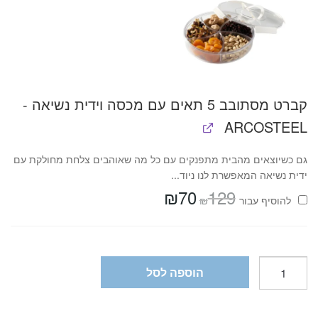
קברט מסתובב 5 תאים עם מכסה וידית נשיאה -
ARCOSTEEL
גם כשיוצאים מהבית מתפנקים עם כל מה שאוהבים צלחת מחולקת עם
ידית נשיאה המאפשרת לנו ניוד...
₪
70
129
המחיר
המחיר
₪
להוסיף⁦⁩ עבור
המקורי
הנוכחי
היה:
הוא:
₪70.
₪129.
כמות
הוספה לסל
של
קופסת
אחסון