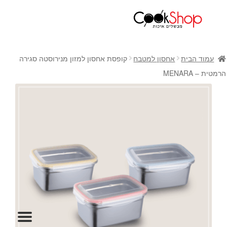
ראשי
חנות
עמוד הבית
אחסון למטבח
קופסת אחסון למזון מנירוסטה סגירה
כלי בישול
הרמטית – MENARA
סירים
מחבתות
כלי הגשה ואירוח
מוצרי חשמל למטבח
גאדג'טס וכלי מטבח
אחסון למטבח
סכינים
אפייה
קפה ותה
גיפט קארד
כלי בית