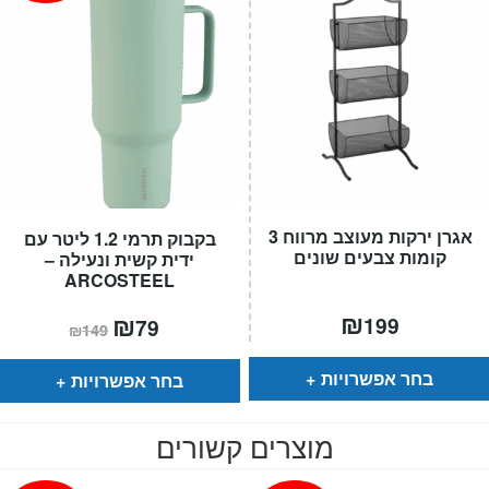
אגרן ירקות מעוצב מרווח 3
בקבוק תרמי 1.2 ליטר עם
קומות צבעים שונים
ידית קשית ונעילה –
ARCOSTEEL
₪
המחיר
₪
המחיר
199
79
₪
149
הנוכחי
המקורי
הוא:
היה:
₪149.
₪79.
בחר אפשרויות
בחר אפשרויות
מוצרים קשורים