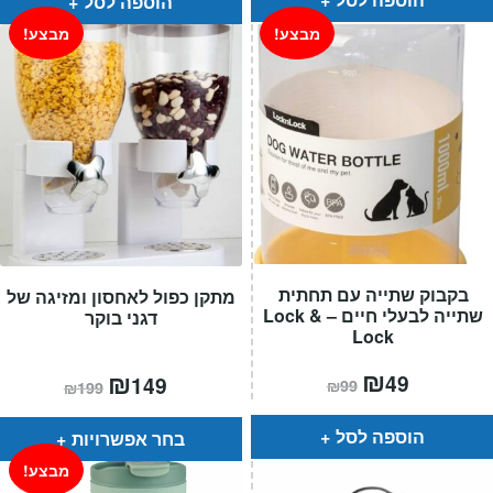
הוספה לסל
מבצע!
מבצע!
בקבוק שתייה עם תחתית
מתקן כפול לאחסון ומזיגה של
שתייה לבעלי חיים – Lock &
דגני בוקר
Lock
המחיר
₪
המחיר
המחיר
₪
המחיר
49
149
₪
99
₪
199
הנוכחי
המקורי
הנוכחי
המקורי
הוא:
היה:
הוא:
היה:
₪99.
₪49.
₪199.
₪149.
הוספה לסל
בחר אפשרויות
מבצע!