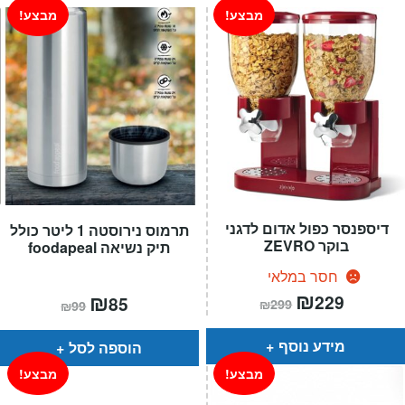
מבצע!
מבצע!
דיספנסר כפול אדום לדגני
תרמוס נירוסטה 1 ליטר כולל
בוקר ZEVRO
תיק נשיאה foodapeal
חסר במלאי
המחיר
₪
המחיר
המחיר
₪
המחיר
229
85
₪
299
₪
99
הנוכחי
המקורי
הנוכחי
המקורי
הוא:
היה:
הוא:
היה:
₪299.
₪229.
₪99.
₪85.
מידע נוסף
הוספה לסל
מבצע!
מבצע!