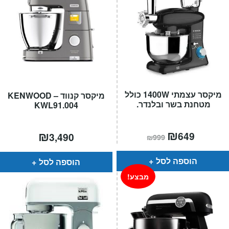
מיקסר עצמתי 1400W כולל
מיקסר קנווד – KENWOOD
מטחנת בשר ובלנדר.
KWL91.004
המחיר
₪
המחיר
₪
649
3,490
₪
999
הנוכחי
המקורי
הוא:
היה:
₪999.
₪649.
הוספה לסל
הוספה לסל
מבצע!