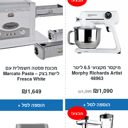
מיקסר מקצועי 6.5 ליטר
מכונת פסטה חשמלית עם
Morphy Richards Artist
לישת בצק – Marcato Pasta
48963
Fresca White
מחיר
₪
המחיר
₪
1,090
1,649
₪
1,390
הנוכחי
המקורי
הוא:
היה:
₪1,390.
הוספה לסל
הוספה לסל
מבצע!