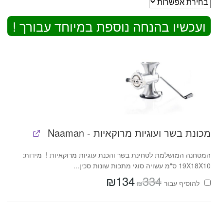
ועכשיו בהנחה נוספת במיוחד עבורך !
מכונת בשר ועוגיות מרוקאיות - Naaman
המטחנה המושלמת לטחינת בשר והכנת עוגיות מרוקאיות ! מידות:
19X18X10 ס"מ עשויה סוגי מתכות שונות סכין...
₪
134
334
המחיר
המחיר
₪
להוסיף⁦⁩ עבור
המקורי
הנוכחי
היה:
הוא:
₪134.
₪334.