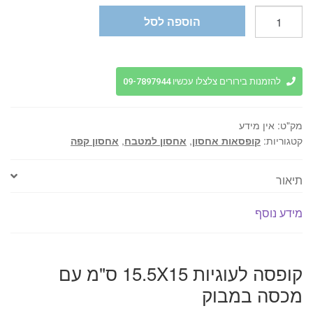
כמות
הוספה לסל
של
קופסה
לעוגיות
15.5X15
להזמנות בירורים צלצלו עכשיו 09-7897944
ס"מ
עם
מק"ט:
אין מידע
מכסה
קטגוריות:
קופסאות אחסון
,
אחסון למטבח
,
אחסון קפה
במבוק
תיאור
מידע נוסף
קופסה לעוגיות 15.5X15 ס"מ עם
מכסה במבוק