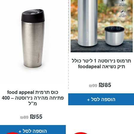
תרמוס נירוסטה 1 ליטר כולל
תיק נשיאה foodapeal
המחיר
₪
המחיר
85
₪
99
הנוכחי
המקורי
כוס תרמית food appeal
הוא:
היה:
₪99.
₪85.
פתיחה מהירה נירוסטה – 400
הוספה לסל
מ"ל
המחיר
₪
המחיר
55
₪
89
הנוכחי
המקורי
הוא:
היה:
₪89.
₪55.
הוספה לסל