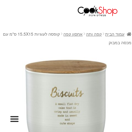
ראשי
חנות
עמוד הבית
קפה ותה
אחסון קפה
קופסה לעוגיות 15.5X15 ס"מ עם
כלי בישול
מכסה במבוק
סירים
מחבתות
כלי הגשה ואירוח
מוצרי חשמל למטבח
גאדג'טס וכלי מטבח
אחסון למטבח
סכינים
אפייה
קפה ותה
גיפט קארד
כלי בית