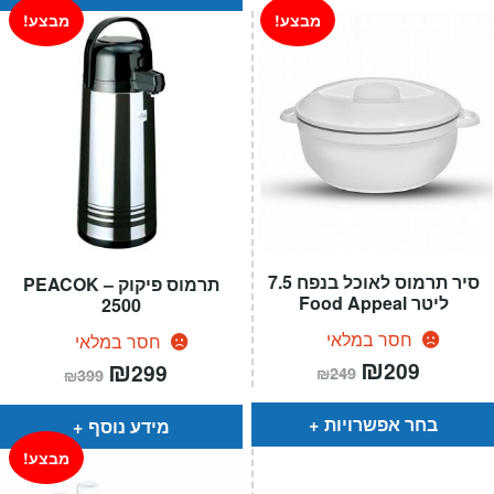
מבצע!
מבצע!
סיר תרמוס לאוכל בנפח 7.5
תרמוס פיקוק – PEACOK
ליטר Food Appeal
2500
חסר במלאי
חסר במלאי
המחיר
₪
המחיר
המחיר
₪
המחיר
209
299
₪
249
₪
399
הנוכחי
המקורי
הנוכחי
המקורי
הוא:
היה:
הוא:
היה:
₪249.
₪209.
₪399.
₪299.
בחר אפשרויות
מידע נוסף
מבצע!