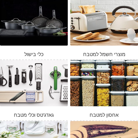
מוצרי חשמל למטבח
כלי בישול
אחסון למטבח
גאדג'טס וכלי מטבח