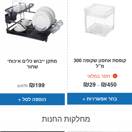
קופסת אחסון שקופה 300
מתקן ייבוש כלים איכותי
מ"ל
שחור
חסר במלאי
טווח
₪
₪
המחיר
₪
המחיר
29
450
199
–
₪
379
חירים:
הנוכחי
המקורי
הוא:
היה:
עד
₪379.
₪199.
בחר אפשרויות
הוספה לסל
מחלקות החנות