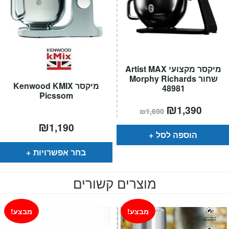
מיקסר מקצועי Artist MAX
שחור Morphy Richards
מיקסר Kenwood KMIX
48981
Picssom
מחיר
₪
המחיר
1,390
₪
1,690
הנוכחי
המקורי
הוא:
היה:
₪
1,190
₪1,690.
הוספה לסל
בחר אפשרויות
מוצרים קשורים
מבצע!
מבצע!