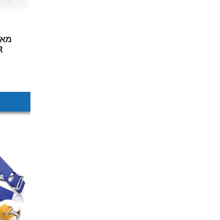
מאס
R