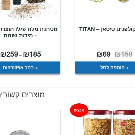
פנים טיטאן – TITAN
מטחנת מלח פיג'ו תוצרת
– מידות שונות
₪
259
₪
185
₪
69
₪
159
המחיר
המחיר
ט
–
המקורי
הנוכחי
מ
היה:
הוא:
₪159.
₪69.
ע
הוספה לסל
בחר אפשרויות
מוצרים קשורי
מבצע!