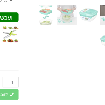
כלי ק
ועכשי
כמות
של
קופסה
להזמנות 
לסלט
1.63