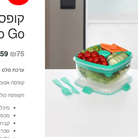
o Go
המח
59
₪
75
המק
ערכת סלט ל
היה
קופסה אטומ
75.
הקופסה כולל
מיכל 
מכסה
קברט
סכו"ם