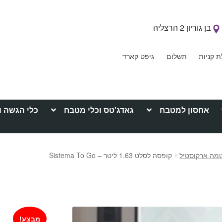
בן גוריון 2 הרצליה
ת קניות
תשלום
גיפט קארד
אחסון למטבח
גאדג'טס וכלי מטבח
כלי הגשה ו
טמה ארקוסטיל
קופסה לסלט 1.63 ליטר – Sistema To Go
מבצע!