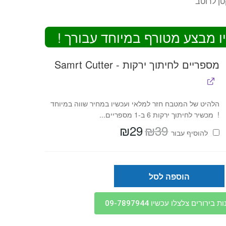
טן לרוטב
ו מבצע מטורף במיוחד עבורך !
מספריים לחיתוך ירקות - Samrt Cutter
הלהיט של המטבח חזר למלאי ועכשיו במחיר שווה במיוחד
! מכשיר לחיתוך ירקות 6 ב-1 מספריים...
₪
29
₪
39
המחיר
המחיר
להוסיף⁦⁩ עבור
המקורי
הנוכחי
היה:
הוא:
₪29.
₪39.
הוספה לסל
בירורים צלצלו עכשיו 09-7897944