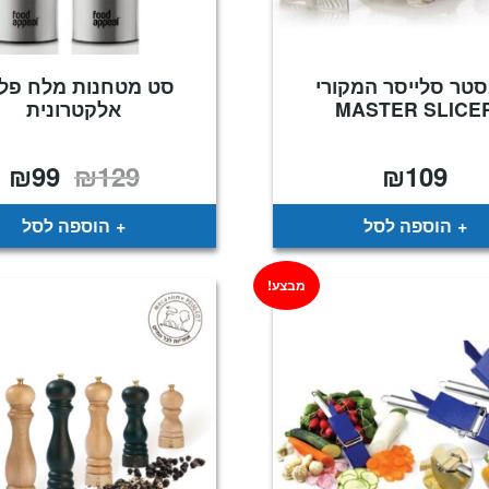
טר סלייסר המקורי
סט מטחנות מלח פל
MASTER SLICE
אלקטרונית
₪
99
₪
129
₪
109
המחיר
המ
המקורי
הנ
היה:
הו
9.
₪129.
הוספה לסל
הוספה לסל
מבצע!