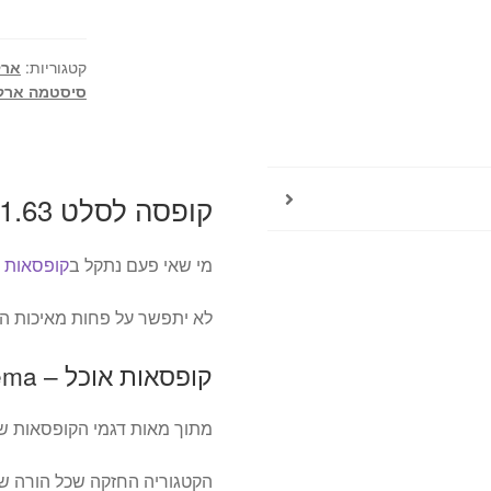
ליטר
-
קטגוריות:
ארק
Sistema
סיסטמה ארק
To
Go
קופסה לסלט 1.63 ליטר – Sistema To Go
מי שאי פעם נתקל ב
קופסאות 
לא יתפשר על פחות מאיכות הק
קופסאות אוכל – Lunch box sistema
מתוך מאות דגמי הקופסאות 
הקטגוריה החזקה שכל הורה שר