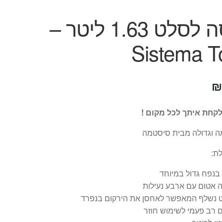
קופסה לסלט 1.63 ליטר –
Sistema T
יר
המחיר
₪
ורי
הנוכחי
קחת איתך לכל מקום !
:
הוא:
ה וגדולה מבית סיסטמה
₪59.
₪
ת:
בנפח גדול במיוחד
 אטום עם ארבע נעילות
 נשלף המאפשר לאחסן את הירקום בנפרד
 רב פעמי לשימוש חוזר