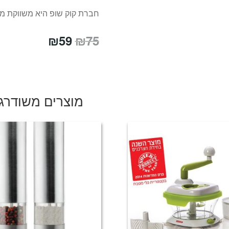
חברת קוק שופ היא משווקת מ
המחיר
המחיר
₪
59
₪
75
המקורי
הנוכחי
היה:
הוא:
₪59.
₪75.
מוצרים משודרג