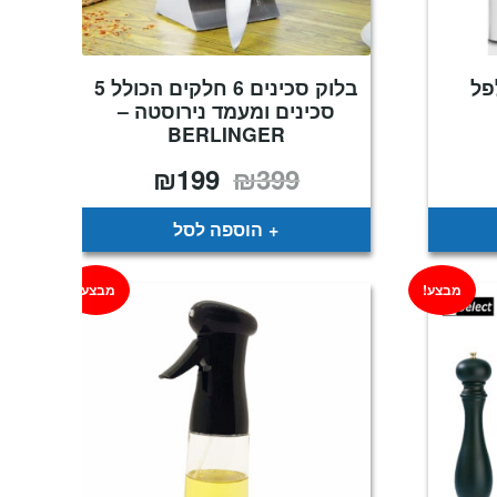
פל
בלוק סכינים 6 חלקים הכולל 5
סכינים ומעמד נירוסטה –
BERLINGER
₪
199
₪
399
חיר
המחיר
המחיר
וכחי
המקורי
הנוכחי
א:
היה:
הוא:
₪199.
₪399.
₪9
הוספה לסל
מבצע!
מבצע!