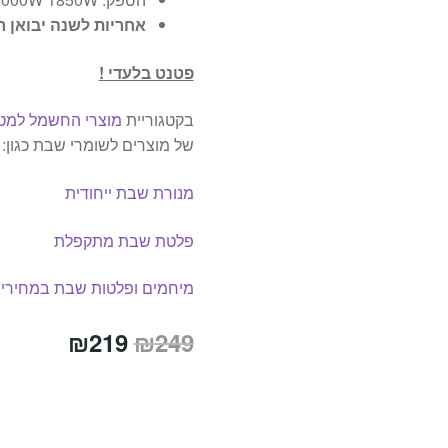
אחריות לשנה יבואן ר
פטנט בלעדי !
בקטגוריית
מוצרי החשמל למט
של מוצרים לשומרי שבת כגון:
מנורת שבת ייחודית
פלטת שבת מתקפלת
מיחמים ופלטות שבת במחירים
המחיר
המחיר
₪
219
₪
249
המקורי
הנוכחי
היה:
הוא:
₪219.
₪249.