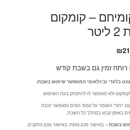
מיחם – קומקום
יטר
חיר
המחיר
₪
21
קורי
הנוכחי
רותח זמין גם בשבת קודש
ה:
הוא:
₪219.
₪24
נט בלעדי ובינלאומי המאפשר שימוש בשבת:
קומקום ולא מאפשר לו להתנתק בעת השימוש.
ום ייחודי השומר על טמפ' המים ומאפשר הכנת
ם באופן קבוע במהלך כל השבת.
מוש בשבת
– באישור מכון צומת. באישור מכון התקנים.