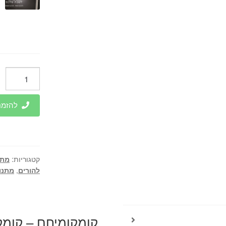
כמות
של
קומקומיחם
להזמנות 
-
קומקום
לשבת
2
קטגוריות:
מתנ
ליטר
להורים
,
מתנו
קומקומיחם – קומקום 