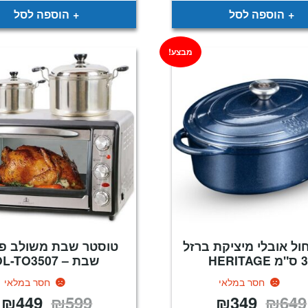
₪99.
₪149.
הוספה לסל
הוספה לסל
מבצע!
ול אובלי מיציקת ברזל
טוסטר שבת משולב פ
HERITAG
שבת – OL-TO3507
חסר במלאי
חסר במלאי
₪
449
₪
599
₪
349
₪
649
המחיר
המחיר
המחיר
ה