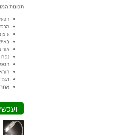
תכונות המו
הפעלה
מכסה
עיצוב
באישו
אור א
נפח 2 ליטר גדול במיוחד
הספק
הוראו
דגם:
S
אחרי
ועכשי