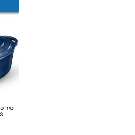
סיר כח
33 ס"מ E