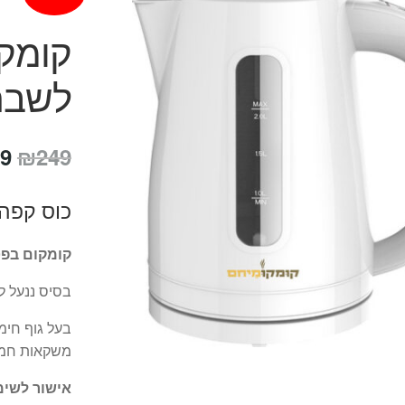
קומקו
לשבת 2 ל
המ
9
₪
249
המ
כוס קפה 
הי
9.
קומקום בפט
בסיס ננעל ל
בעל גוף חימ
משקאות חמי
אישור לשי