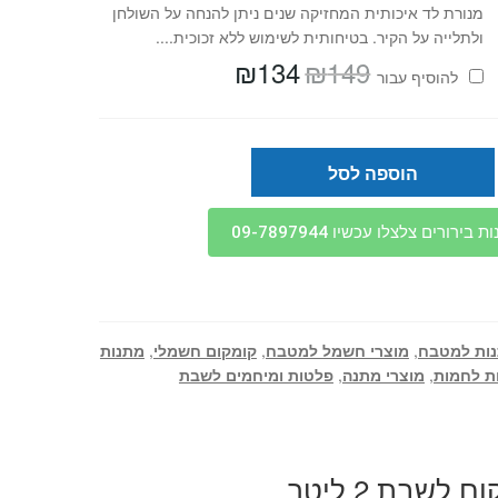
מנורת לד איכותית המחזיקה שנים ניתן להנחה על השולחן
ולתלייה על הקיר. בטיחותית לשימוש ללא זכוכית....
₪
134
₪
149
המחיר
המחיר
להוסיף⁦⁩ עבור
המקורי
הנוכחי
היה:
הוא:
₪134.
₪149.
הוספה לסל
בירורים צלצלו עכשיו 09-7897944
ות למטבח
,
מוצרי חשמל למטבח
,
קומקום חשמלי
,
מתנות
ת לחמות
,
מוצרי מתנה
,
פלטות ומיחמים לשבת
לשבת 2 ליטר