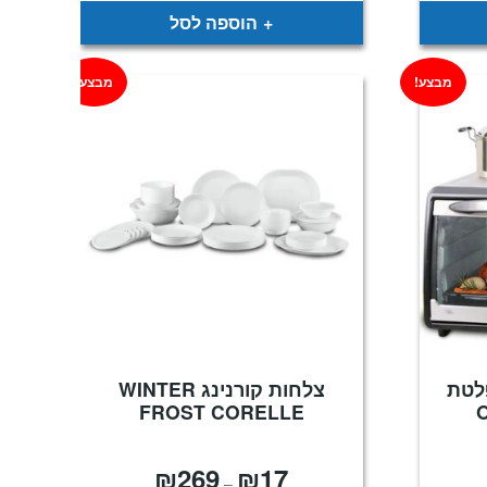
₪349.
₪699.
הוספה לסל
מבצע!
מבצע!
לטת
צלחות קורנינג WINTER
FROST CORELLE
₪
269
₪
17
מחיר
טווח
–