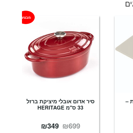
ים
מבצע!
 –
סיר אדום אובלי מיציקת ברזל
33 ס"מ HERITAGE
₪
349
₪
699
המחיר
המחיר
המקורי
הנוכחי
היה:
הוא: