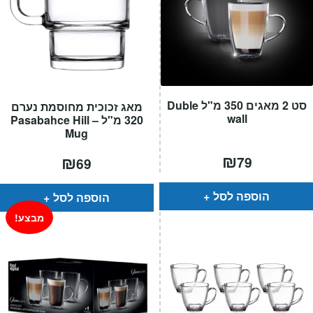
סט 2 מאגים 350 מ"ל Duble
מאג זכוכית מחוסמת נערם
wall
320 מ"ל – Pasabahce Hill
Mug
₪
₪
79
69
הוספה לסל
הוספה לסל
מבצע!