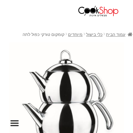
ראשי
חנות
עמוד הבית
כלי בישול
מיוחדים
קומקום טורקי כפול לתה
כלי בישול
סירים
מחבתות
כלי הגשה ואירוח
מוצרי חשמל למטבח
גאדג'טס וכלי מטבח
אחסון למטבח
סכינים
אפייה
קפה ותה
גיפט קארד
כלי בית