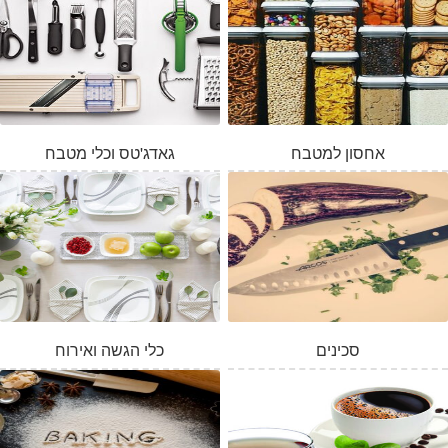
אחסון למטבח
גאדג'טס וכלי מטבח
סכינים
כלי הגשה ואירוח