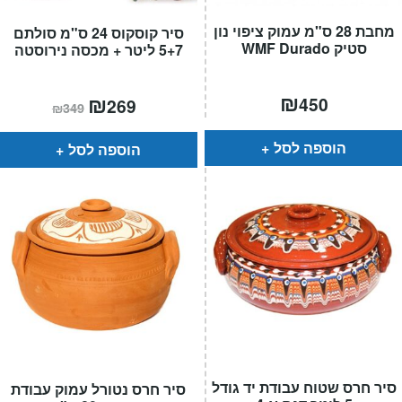
מחבת 28 ס"מ עמוק ציפוי נון
סיר קוסקוס 24 ס"מ סולתם
סטיק WMF Durado
5+7 ליטר + מכסה נירוסטה
₪
המחיר
₪
המחיר
450
269
₪
349
הנוכחי
המקורי
הוא:
היה:
₪349.
₪269.
הוספה לסל
הוספה לסל
סיר חרס שטוח עבודת יד גודל
סיר חרס נטורל עמוק עבודת