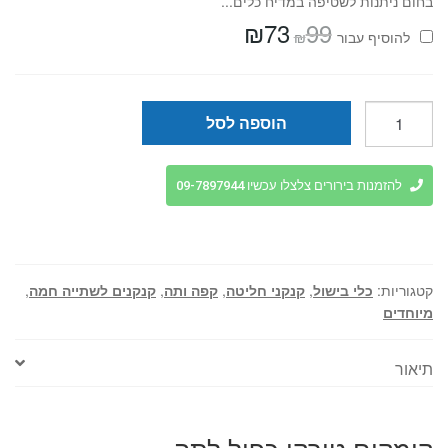
בחום ניתנות לשטיפה במדיח כלים...
₪
73
99
המחיר
המחיר
₪
להוסיף⁦⁩ עבור
המקורי
הנוכחי
היה:
הוא:
₪73.
₪99.
כמות
הוספה לסל
של
קומקום
טורקי
להזמנות בירורים צלצלו עכשיו 09-7897944
כפול
לתה
קטגוריות:
כלי בישול
,
קנקני חליטה
,
קפה ותה
,
קנקנים לשתייה חמה
,
מיוחדים
תיאור