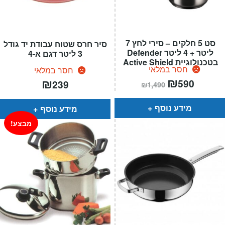
סט 5 חלקים – סירי לחץ 7
סיר חרס שטוח עבודת יד גודל
ליטר + 4 ליטר Defender
3 ליטר דגם א-4
בטכנולוגיית Active Shield
חסר במלאי
חסר במלאי
המחיר
₪
המחיר
₪
590
239
₪
1,490
הנוכחי
המקורי
הוא:
היה:
₪1,490.
₪590.
מידע נוסף
מידע נוסף
מבצע!