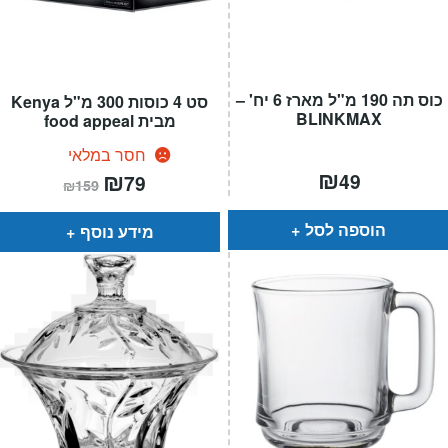
כוס תה 190 מ"ל מארז 6 יח' –
סט 4 כוסות 300 מ"ל Kenya
BLINKMAX
מבית food appeal
חסר במלאי
₪
המחיר
₪
המחיר
49
79
₪
159
הנוכחי
המקורי
הוא:
היה:
₪159.
₪79.
הוספה לסל
מידע נוסף