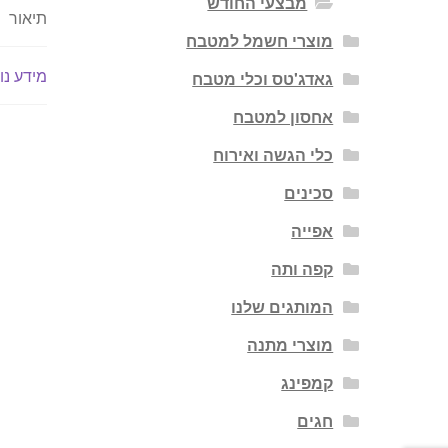
מבצעי החודש
תיאור
מוצרי חשמל למטבח
מידע נו
גאדג'טס וכלי מטבח
אחסון למטבח
כלי הגשה ואירוח
סכינים
אפייה
קפה ותה
המותגים שלנו
מוצרי מתנה
קמפינג
חגים