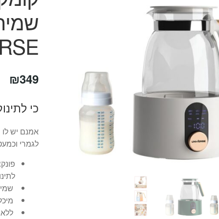
ERSE
₪
349
כי לתינו
אמנם יש לו 
לגמרי וכמעט
פונקצ
לתינו
שמירת
מיכל 100% זכוכית עם פונקציית שמ
ללא צ