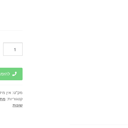
כמות
של
קומקום
זכוכית
לתינוק
להזמנות 
עם
שמירת
מק"ט:
אין מיד
חום
קטגוריות:
מתנ
72
שונות
שעות
-
UNIVERSE