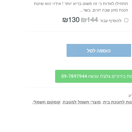
תתחילו לאדות כי זה פשוט בריא יותר ! אידוי הוא שיטת
הכנת מזון שבה דגים, בשר...
₪
130
₪
144
המחיר
המחיר
להוסיף⁦⁩ עבור
המקורי
הנוכחי
היה:
הוא:
₪130.
₪144.
הוספה לסל
בירורים צלצלו עכשיו 09-7897944
ע
ות לחנוכת בית
,
מוצרי חשמל למטבח
,
קומקום חשמלי
,