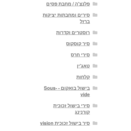
פלנצ'ה / מחבת פסים
סירים ומחבתות יציקות
ברזל
רוסטרים וקדרות
סיר קוסקוס
סירי חרס
טאג'ין
קלחות
בישול בואקום - Sous-
vide
סירי בישול זכוכית
קורנינג
סיר בישול זכוכית vision