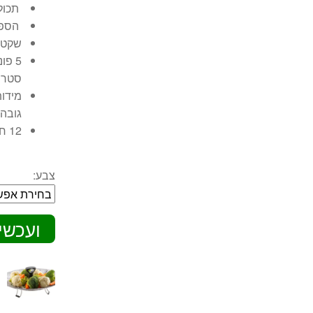
תכולה: .5
הספק 
שקט 
5 פ
סטריל
גובה (
12 חודשי אחריות יבואן רשמי.
צבע:
ועכשי