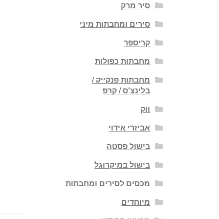
סיר מרק
סירים ומחבתות מיני
קריספר
מחבתות כפולות
מחבתות פנקייק /
בלינצ'ס / קרפ
ווק
אביזרי אידוי
בישול פסטה
בישול במיקרוגל
מכסים לסירים ומחבתות
מיוחדים