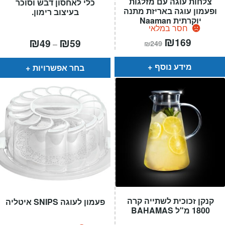
צלחות עוגה עם מזלגות
כלי לאחסון דבש וסוכר
ופעמון עוגה באריזת מתנה
בעיצוב רימון.
יוקרתית Naaman
חסר במלאי
המחיר
₪
המחיר
טווח
₪
₪
169
49
59
–
₪
249
הנוכחי
המקורי
מחירים:
הוא:
היה:
₪249.
₪169.
עד
מידע נוסף
בחר אפשרויות
קנקן זכוכית לשתייה קרה
פעמון לעוגה SNIPS איטליה
1800 מ"ל BAHAMAS