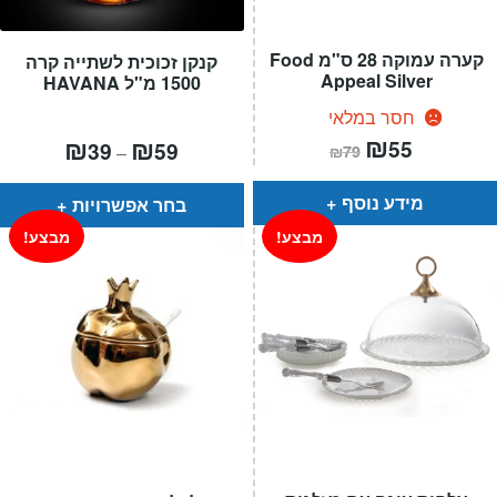
קערה עמוקה 28 ס"מ Food
קנקן זכוכית לשתייה קרה
Appeal Silver
1500 מ"ל HAVANA
חסר במלאי
המחיר
₪
המחיר
טווח
₪
₪
55
39
59
–
₪
79
הנוכחי
המקורי
מחירים:
הוא:
היה:
₪79.
₪55.
עד
מידע נוסף
בחר אפשרויות
מבצע!
מבצע!