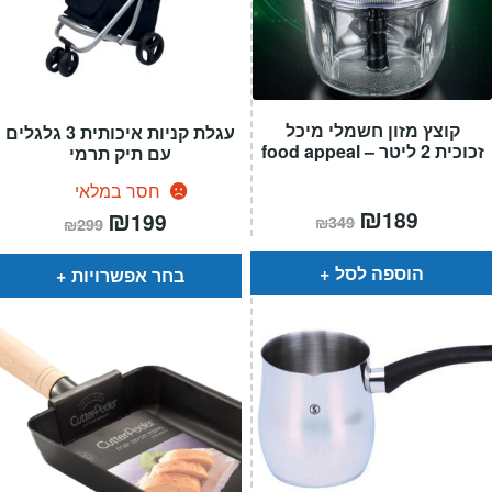
קוצץ מזון חשמלי מיכל
עגלת קניות איכותית 3 גלגלים
זכוכית 2 ליטר – food appeal
עם תיק תרמי
חסר במלאי
המחיר
₪
המחיר
המחיר
₪
המחיר
189
199
₪
349
₪
299
הנוכחי
המקורי
הנוכחי
המקורי
הוא:
היה:
הוא:
היה:
₪349.
₪189.
₪299.
₪199.
הוספה לסל
בחר אפשרויות