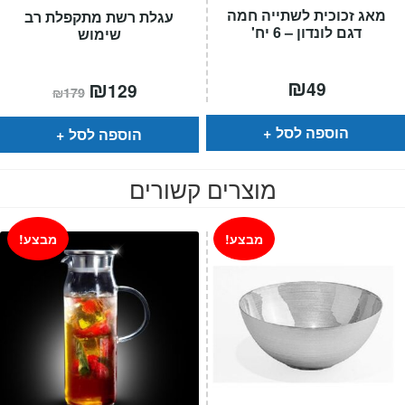
מאג זכוכית לשתייה חמה
עגלת רשת מתקפלת רב
דגם לונדון – 6 יח'
שימוש
₪
המחיר
₪
המחיר
49
129
₪
179
הנוכחי
המקורי
הוא:
היה:
₪179.
₪129.
הוספה לסל
הוספה לסל
מוצרים קשורים
מבצע!
מבצע!