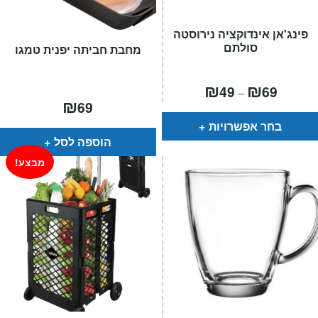
פינג'אן אינדוקציה נירוסטה
סולתם
מחבת חביתה יפנית טמגו
טווח
₪
₪
49
69
–
מחירים:
₪
69
עד
בחר אפשרויות
הוספה לסל
מבצע!