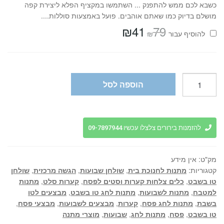
כשבא לכם ממש להתפנק ... השתמשו במקציף הפלא ליצירת קפה
מושלם בדיוק כמו שאתם אוהבים. פועל באמצעות סוללות....
₪
41
79
המחיר
המחיר
₪
להוסיף⁦⁩ עבור
המקורי
הנוכחי
היה:
הוא:
₪41.
₪79.
כמות
הוספה לסל
של
קולקציית
הגשה
מלמין
להזמנות בירורים צלצלו עכשיו 09-7897944
במבוק
אביב
מק"ט:
אין מידע
2026
קטגוריות:
מתנות לחנוכת בית
,
שולחן שבועות
,
הגשה מרכזית
,
שולחן
טו בשבט
,
כלים צלחות קערות וסטים לפסח
,
קערות סלט
,
מתנות
למטבח
,
מתנות לשבועות
,
מתנות לחג טו בשבט
,
מבצעים לטו
בשבת
,
מתנות לחג פסח
,
קערות
,
מבצעים לשבועות
,
מבצעי פסח
,
טו בשבט
,
פסח
,
מתנות לחג
,
שבועות
,
מוצרי מתנה