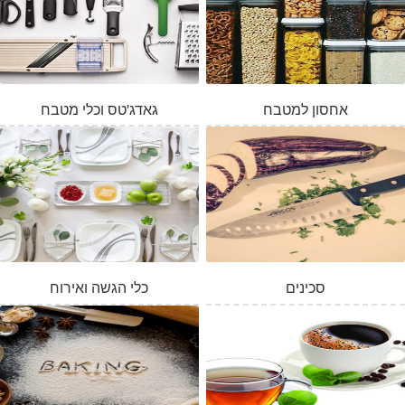
אחסון למטבח
גאדג'טס וכלי מטבח
סכינים
כלי הגשה ואירוח