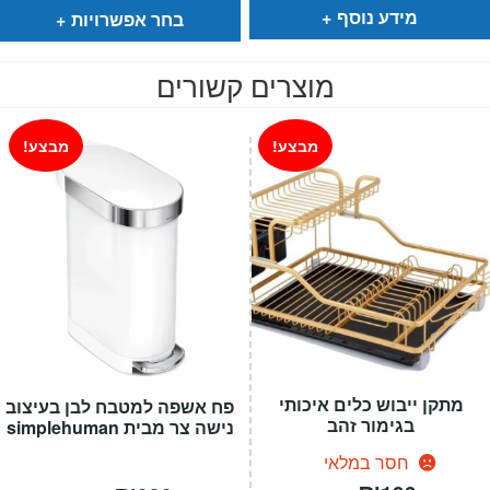
₪99.
₪79.
עד
מידע נוסף
בחר אפשרויות
מוצרים קשורים
מבצע!
מבצע!
מתקן ייבוש כלים איכותי
פח אשפה למטבח לבן בעיצוב
בגימור זהב
נישה צר מבית simplehuman
חסר במלאי
המחיר
המחיר
המחיר
המחיר