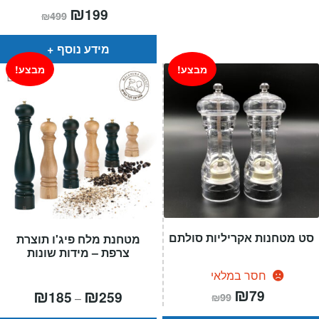
המחיר
₪
המחיר
199
₪
499
הנוכחי
המקורי
הוא:
היה:
₪499.
₪199.
מידע נוסף
מבצע!
מבצע!
סט מטחנות אקריליות סולתם
מטחנת מלח פיג'ו תוצרת
צרפת – מידות שונות
חסר במלאי
המחיר
₪
המחיר
טווח
₪
₪
79
185
259
–
₪
99
הנוכחי
המקורי
מחירים:
הוא:
היה: