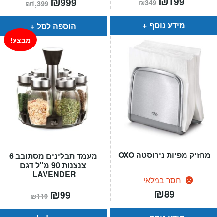
₪
₪
199
999
₪
349
₪
1,399
הנוכחי
המקורי
הנוכחי
המקורי
הוא:
היה:
הוא:
היה:
₪349.
₪199.
₪1,399.
₪999.
מידע נוסף
הוספה לסל
מבצע!
מחזיק מפיות נירוסטה OXO
מעמד תבלינים מסתובב 6
צנצנות 90 מ"ל דגם
LAVENDER
חסר במלאי
₪
המחיר
₪
המחיר
89
99
₪
119
הנוכחי
המקורי
הוא:
היה:
₪119.
₪99.