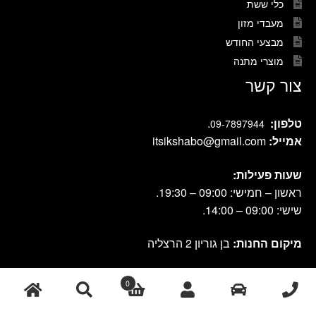
כלי ששת
מעבדי מזון
מבצעי החודש
מוצרי מתנה
צור קשר
טלפון:
.
09-7897944
אמייל:
itsikshabo@gmail.com
שעות פעילות:
ראשון – חמישי: 09:00 – 19:30.
שישי: 09:00 – 14:00.
מיקום החנות:
בן גוריון 2 הרצליה
0
cook shop 2021 © אתר זה נבנה ועוצב על-ידי
|
db-design.co.il
אחסון
ע"י VANGUS
אתרים
חיפוש
חיפוש