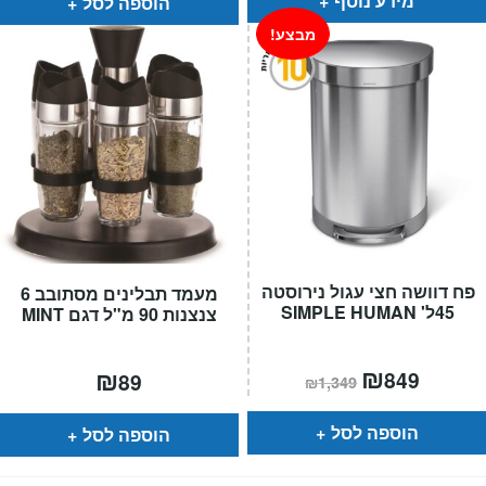
מידע נוסף
הוספה לסל
מבצע!
פח דוושה חצי עגול נירוסטה
מעמד תבלינים מסתובב 6
45ל' SIMPLE HUMAN
צנצנות 90 מ"ל דגם MINT
המחיר
₪
המחיר
₪
849
89
₪
1,349
הנוכחי
המקורי
הוא:
היה:
₪1,349.
₪849.
הוספה לסל
הוספה לסל