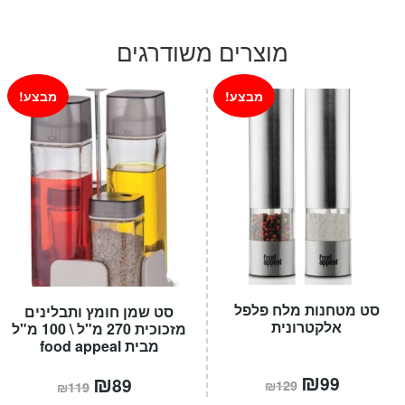
מוצרים משודרגים
מבצע!
מבצע!
סט מטחנות מלח פלפל
סט שמן חומץ ותבלינים
אלקטרונית
מזכוכית 270 מ"ל \ 100 מ"ל
מבית food appeal
המחיר
₪
המחיר
המחיר
₪
המחיר
99
89
₪
129
₪
119
הנוכחי
המקורי
הנוכחי
המקורי