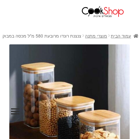
ראשי
חנות
עמוד הבית
מוצרי מתנה
צנצנת רונדו מרובעת 580 מ"ל מכסה במבוק
כלי בישול
סירים
מחבתות
כלי הגשה ואירוח
מוצרי חשמל למטבח
גאדג'טס וכלי מטבח
אחסון למטבח
סכינים
אפייה
קפה ותה
גיפט קארד
כלי בית