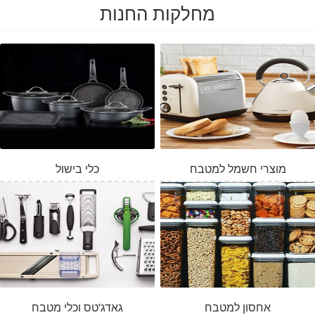
מחלקות החנות
מוצרי חשמל למטבח
כלי בישול
אחסון למטבח
גאדג'טס וכלי מטבח