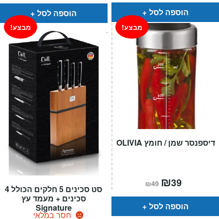
הוא:
היה:
הוא:
היה:
₪129.
₪99.
₪119.
₪89.
הוספה לסל
הוספה לסל
מבצע!
מבצע!
דיספנסר שמן / חומץ OLIVIA
המחיר
₪
המחיר
39
₪
49
הנוכחי
המקורי
סט סכינים 5 חלקים הכולל 4
הוא:
היה:
סכינים + מעמד עץ
₪49.
₪39.
הוספה לסל
Signature
חסר במלאי