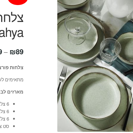
Kutahya –
9
₪
89
–
צלחות פורצל
מתאימים לשי
מארזים לבח
6 צלחות מנה עיקרית – 27 ס"מ
6 צלחות מנה ראשונה – 19 ס"מ
6 צלחות למרק – 20 ס"מ
סט צלחות