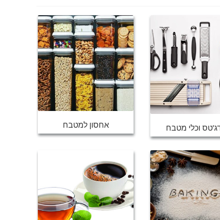
אחסון למטבח
ג'טס וכלי מטבח