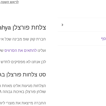
לראש השנה
,
צלחת פורצלן Moderna Kutahya – ירקרק
סף
חברת קוק שופ מבינה שכל איר
ועלינו
להתאים את הסרוויס
שלנ
לכן אנחנו לא מפסיקים לחדש 
סט צלחות פורצלן בגו
הצלחות מגיעות אלינו מאחת ה
שולחן פורצלן באיכות גבוהה KUTAHYA
החברה מייצאת את מוצרי ליותר מ-52 מדינות ברחבי העולם ובנ