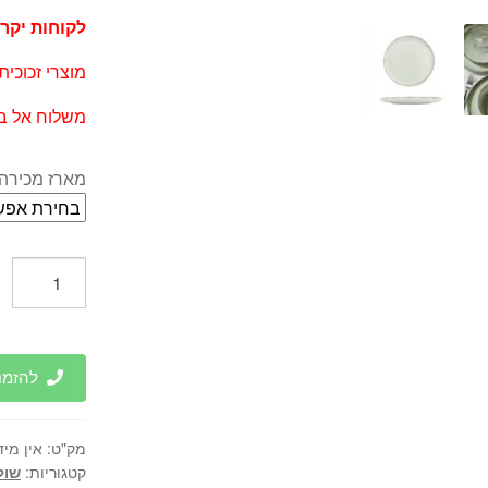
לקוחות יקרי
מוצרי זכוכית
משלוח אל בי
מארז מכירה:
כמות
של
צלחת
פורצלן
Moderna
להזמנות 
Kutahya
-
מק"ט:
אין מיד
ירקרק
קטגוריות:
שול