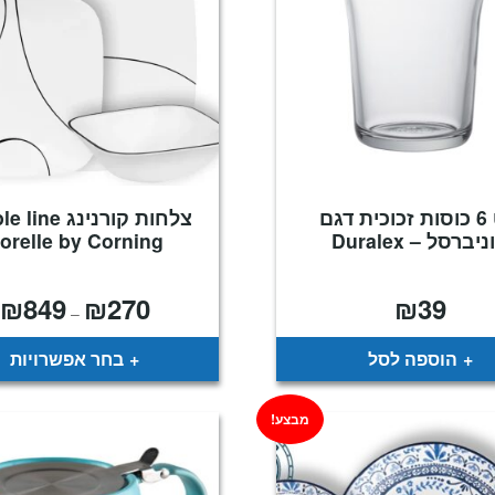
סט 6 כוסות זכוכית דגם
צלחות קורנינג e
יברסל – Duralex
orelle by Corning
₪
849
₪
270
₪
39
ט
–
מ
ע
הוספה לסל
בחר אפשרויות
מבצע!