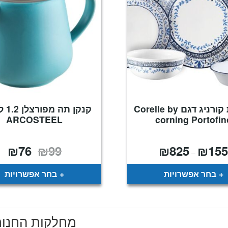
צלחות קורניג דגם Corelle by
קנקן ת
ARCOSTEEL
corning Portofin
₪
76
₪
99
₪
825
₪
15
טווח
המחיר
המח
–
מחירים:
המקורי
הנו
היה:
הוא
עד
₪99.
76.
בחר אפשרויות
בחר אפשרויות
מחלקות החנו