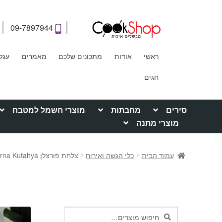
09-7897944
ראשי
אודות
מתכונים שלכם
מאמרים
עגל
חגים
סירים
מחבתות
מוצרי חשמל למטבח
מוצרי מתנה
עמוד הבית
כלי הגשה ואירוח
צלחת פורצלן Moderna Kutahya – ירקרק
חיפוש
חיפוש