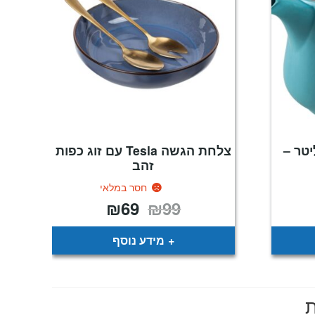
ה מפורצלן 1.2 ליטר –
צלחת הגשה Tesla עם זוג כפות
זהב
חסר במלאי
₪
69
₪
99
יר
המחיר
המחיר
כחי
המקורי
הנוכחי
:
היה:
הוא:
₪69.
₪99.
₪
מידע נוסף
ת