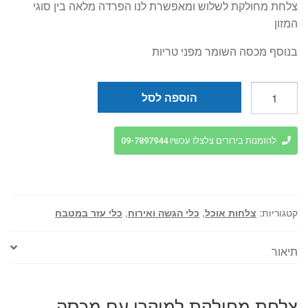
צלחת מחולקת לשלוש ומאפשרת לנו הפרדה מלאה בין סוגי
המזון
בנוסף מכסה השומר מפני טריות
כמות
הוספה לסל
של
צלחת
מחולקת
להזמנות בירורים צלצלו עכשיו 09-7897944
למיקרו
עם
מכסה
קטגוריות:
צלחות אוכל
,
כלי הגשה ואירוח
,
כלי עזר במטבח
תיאור
צלחת מחולקת למיקרו עם מכסה