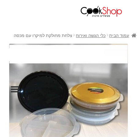
ראשי
חנות
עמוד הבית
כלי הגשה ואירוח
צלחת מחולקת למיקרו עם מכסה
כלי בישול
סירים
מחבתות
כלי הגשה ואירוח
מוצרי חשמל למטבח
גאדג'טס וכלי מטבח
אחסון למטבח
סכינים
אפייה
קפה ותה
גיפט קארד
כלי בית