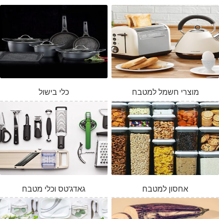
מוצרי חשמל למטבח
כלי בישול
אחסון למטבח
גאדג'טס וכלי מטבח