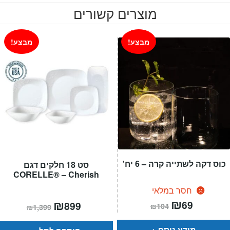
מוצרים קשורים
מבצע!
מבצע!
כוס דקה לשתייה קרה – 6 יח'
סט 18 חלקים דגם
CORELLE® – Cherish
חסר במלאי
המחיר
₪
המחיר
המחיר
₪
המחיר
69
899
₪
104
₪
1,399
הנוכחי
המקורי
הנוכחי
המקורי
הוא:
היה:
הוא:
היה:
₪104.
₪69.
₪1,399.
₪899.
מידע נוסף