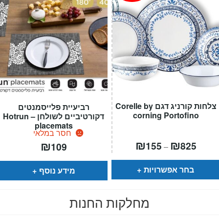
צלחות קורניג דגם Corelle by
רביעיית פלייסמנטים
corning Portofino
דקורטיביים לשולחן – Hotrun
placemats
חסר במלאי
טווח
₪
₪
₪
155
825
109
–
חירים:
עד
בחר אפשרויות
מידע נוסף
מחלקות החנות