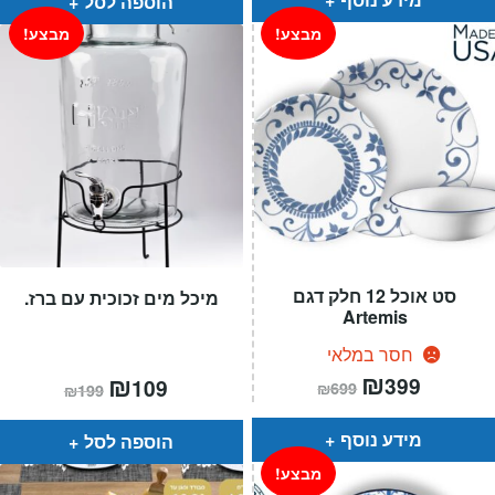
הוספה לסל
מבצע!
מבצע!
סט אוכל 12 חלק דגם
מיכל מים זכוכית עם ברז.
Artemis
חסר במלאי
המחיר
₪
המחיר
המחיר
₪
המחיר
399
109
₪
699
₪
199
הנוכחי
המקורי
הנוכחי
המקורי
הוא:
היה:
הוא:
היה:
₪699.
₪399.
₪199.
₪109.
מידע נוסף
הוספה לסל
מבצע!