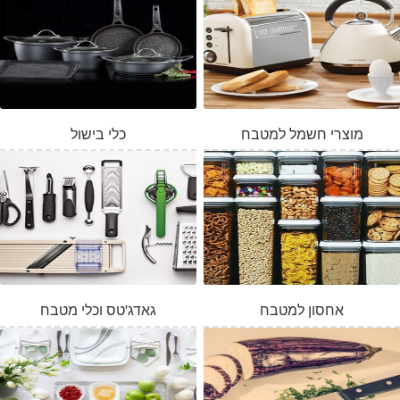
מוצרי חשמל למטבח
כלי בישול
אחסון למטבח
גאדג'טס וכלי מטבח