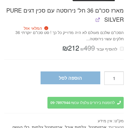
מארז סכו"ם 36 חל' נירוסטה עם סכין דגים PURE
SILVER
המלאי אזל
הסכו"ם שלכם מעולם לא היה מדוייק כל כך ! סט סכו"ם יוקרתי 36
חלקים עשוי נירוסטה...
₪
212
499
המחיר
המחיר
₪
להוסיף⁦⁩ עבור
המקורי
הנוכחי
היה:
הוא:
₪212.
₪499.
כמות
הוספה לסל
של
צלחות
OPAL
ים
להזמנות בירורים צלצלו עכשיו 09-7897944
תיכוני
בגווני
מק"ט:
אין מידע
כחול
קטגוריות:
ארקוסטיל
,
צלחות אוכל
,
ארקוסטיל צלחות
,
כלי הגשה