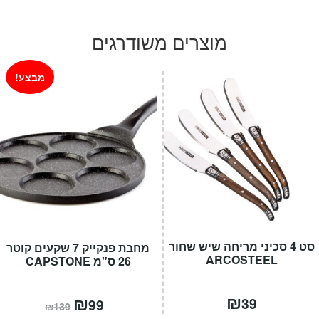
מחירים:
מוצרים משודרגים
עד
מבצע!
סט 4 סכיני מריחה שיש שחור
מחבת פנקייק 7 שקעים קוטר
ARCOSTEEL
26 ס"מ CAPSTONE
₪
המחיר
₪
המחיר
39
99
₪
139
הנוכחי
המקורי