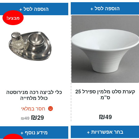
הוא:
היה:
₪139.
₪99.
הוספה לסל
הוספה לסל
מבצע!
קערת סלט מלמין ספירל 25
כלי לביצה רכה מנירוסטה
ס"מ
כולל מלחייה
חסר במלאי
₪
המחיר
₪
המחיר
49
29
₪
49
הנוכחי
המקורי
הוא:
היה:
₪49.
₪29.
בחר אפשרויות
מידע נוסף