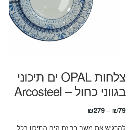
המותגים שלנו
חגים
מתנות לחנוכת בית
מתנות למטבח
מתכונים שלכם
מאמרים
עגלת קניות
תשלום
צלחות OPAL ים תיכוני
בגווני כחול – Arcosteel
טווח
₪
279
₪
79
–
מחירים:
להרגיש את משב בריזת הים התיכון בכל