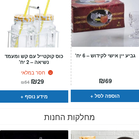
גביע יין אישי לקידוש – 6 יח'
כוס קוקטייל עם קש ומעמד
נשיאה – 2 יח'
חסר במלאי
₪
המחיר
₪
המחיר
69
29
₪
54
הנוכחי
המקורי
הוא:
היה:
₪54.
₪29.
הוספה לסל
מידע נוסף
מחלקות החנות