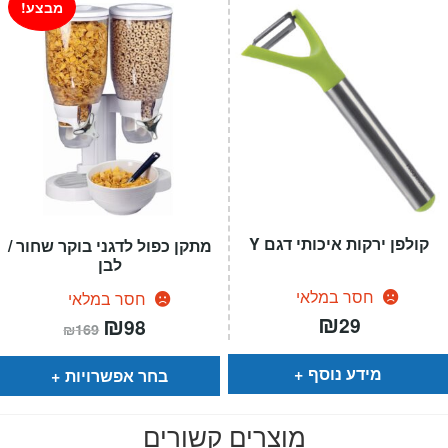
מבצע!
קולפן ירקות איכותי דגם Y
מתקן כפול לדגני בוקר שחור /
לבן
חסר במלאי
חסר במלאי
₪
המחיר
₪
המחיר
29
98
₪
169
הנוכחי
המקורי
הוא:
היה:
₪169.
₪98.
מידע נוסף
בחר אפשרויות
מוצרים קשורים