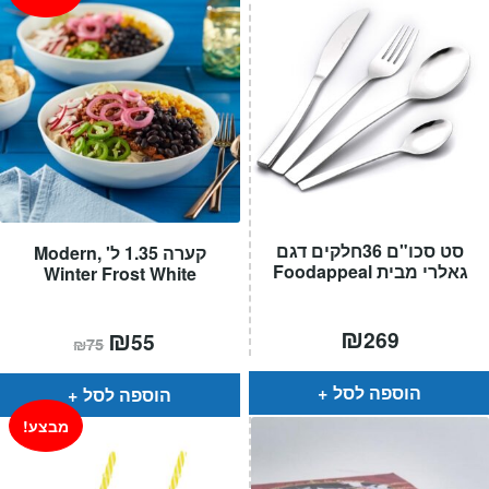
סט סכו"ם 36חלקים דגם
קערה 1.35 ל' ,Modern
גאלרי מבית Foodappeal
Winter Frost White
₪
המחיר
₪
המחיר
269
55
₪
75
הנוכחי
המקורי
הוא:
היה:
₪75.
₪55.
הוספה לסל
הוספה לסל
מבצע!