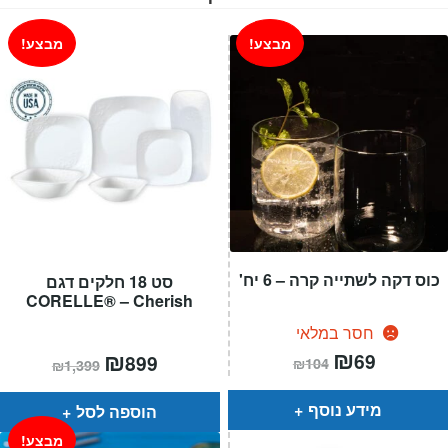
מבצע!
מבצע!
כוס דקה לשתייה קרה – 6 יח'
סט 18 חלקים דגם
CORELLE® – Cherish
חסר במלאי
המחיר
₪
המחיר
המחיר
₪
המחיר
69
899
₪
104
₪
1,399
הנוכחי
המקורי
הנוכחי
המקורי
הוא:
היה:
הוא:
היה:
₪104.
₪69.
₪1,399.
₪899.
מידע נוסף
הוספה לסל
מבצע!