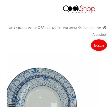
ראשי
חנות
עמוד הבית
כלי הגשה ואירוח
צלחות OPAL ים תיכוני בגווני כחול –
כלי בישול
Arcosteel
סירים
מבצע!
מחבתות
כלי הגשה ואירוח
מוצרי חשמל למטבח
גאדג'טס וכלי מטבח
אחסון למטבח
סכינים
אפייה
קפה ותה
גיפט קארד
כלי בית