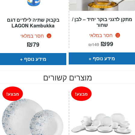
מתקן לדגני בוקר יחיד – לבן /
בקבוק שתיה לילדים דגם
שחור
LAGON Kambukka
חסר במלאי
חסר במלאי
המחיר
₪
המחיר
₪
99
79
₪
149
הנוכחי
המקורי
הוא:
היה:
₪149.
₪99.
מידע נוסף
מידע נוסף
מוצרים קשורים
מבצע!
מבצע!