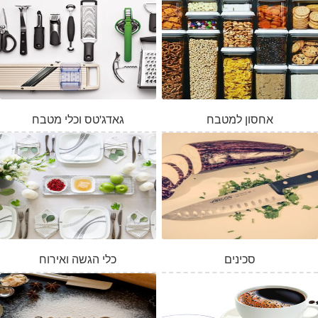
אחסון למטבח
גאדג'טס וכלי מטבח
סכינים
כלי הגשה ואירוח