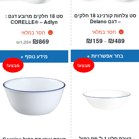
סט צלחות קורנינג 18 חלקים
סט 18 חלקים מרובע דגם :
– דגם Delano
CORELLE® – Adlyn
חסר במלאי
חסר במלאי
טווח
₪
₪
המחיר
₪
המחיר
159
489
869
–
₪
1,254
חירים:
הנוכחי
המקורי
הוא:
היה:
עד
₪1,254.
₪869.
בחר אפשרויות
מידע נוסף
מבצע!
מבצע!
קערת סלט 1 ל' פס כחול