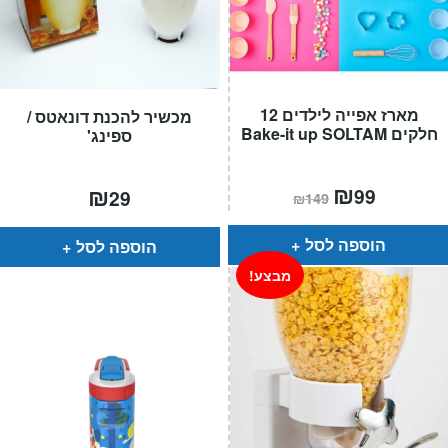
מארז אפייה לילדים 12
מכשיר להכנת דונאטס /
חלקים Bake-it up SOLTAM
ספינג'
המחיר
₪
המחיר
₪
99
29
₪
149
הנוכחי
המקורי
הוא:
היה:
₪149.
₪99.
הוספה לסל
הוספה לסל
מבצע!