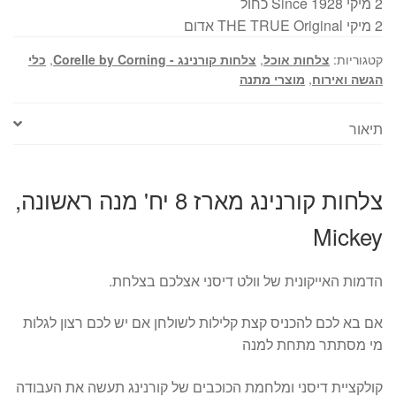
2 מיקי Since 1928 כחול
2 מיקי THE TRUE Original אדום
קטגוריות:
צלחות אוכל
,
צלחות קורנינג - Corelle by Corning
,
כלי
הגשה ואירוח
,
מוצרי מתנה
תיאור
צלחות קורנינג מארז 8 יח' מנה ראשונה,
Mickey
הדמות האייקונית של וולט דיסני אצלכם בצלחת.
אם בא לכם להכניס קצת קלילות לשולחן אם יש לכם רצון לגלות
מי מסתתר מתחת למנה
קולקציית דיסני ומלחמת הכוכבים של קורנינג תעשה את העבודה