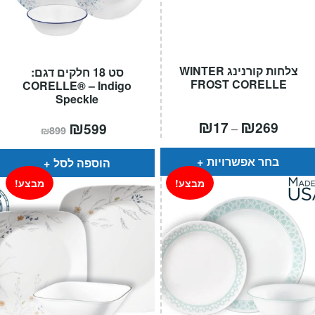
צלחות קורנינג WINTER
סט 18 חלקים דגם:
FROST CORELLE
CORELLE® – Indigo
Speckle
טווח
₪
₪
המחיר
₪
המחיר
17
269
599
–
₪
899
חירים:
הנוכחי
המקורי
הוא:
היה:
עד
₪899.
₪599.
בחר אפשרויות
הוספה לסל
מבצע!
מבצע!