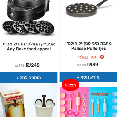
מחבת מיני פנקייק הולנדי
אניבייק המולטי החדש מבית
Patisse Poffertjes
Any Bake food appeal
חסר במלאי
המחיר
₪
המחיר
המחיר
₪
המחיר
89
249
₪
129
₪
449
הנוכחי
המקורי
הנוכחי
המקורי
הוא:
היה:
הוא:
היה:
₪129.
₪89.
₪449.
₪249.
מידע נוסף
הוספה לסל
מבצע!