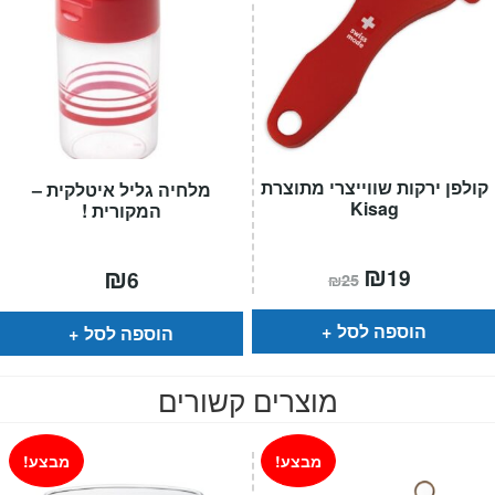
קולפן ירקות שווייצרי מתוצרת
מלחיה גליל איטלקית –
Kisag
המקורית !
המחיר
₪
המחיר
₪
19
6
₪
25
הנוכחי
המקורי
הוא:
היה:
₪25.
₪19.
הוספה לסל
הוספה לסל
מוצרים קשורים
מבצע!
מבצע!