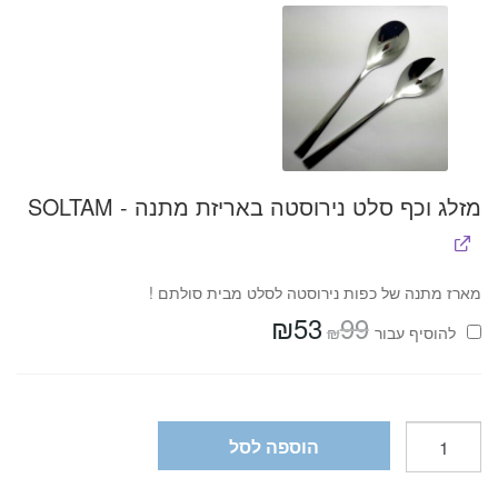
מזלג וכף סלט נירוסטה באריזת מתנה - SOLTAM
מארז מתנה של כפות נירוסטה לסלט מבית סולתם !
₪
53
99
המחיר
המחיר
₪
להוסיף⁦⁩ עבור
המקורי
הנוכחי
היה:
הוא:
₪53.
₪99.
כמות
הוספה לסל
של
צלחות