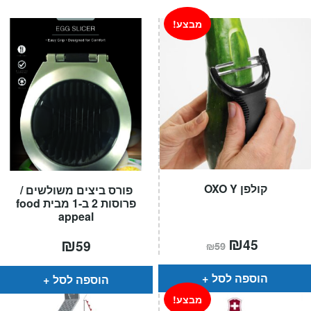
עד
מבצע!
קולפן OXO Y
פורס ביצים משולשים /
פרוסות 2 ב-1 מבית food
appeal
המחיר
₪
המחיר
₪
45
59
₪
59
הנוכחי
המקורי
הוא:
היה:
₪59.
₪45.
הוספה לסל
הוספה לסל
מבצע!