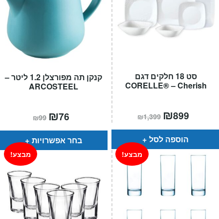
סט 18 חלקים דגם
קנקן תה מפורצלן 1.2 ליטר –
CORELLE® – Cherish
ARCOSTEEL
המחיר
₪
המחיר
המחיר
₪
המחיר
899
76
₪
1,399
₪
99
הנוכחי
המקורי
הנוכחי
המקורי
הוא:
היה:
הוא:
היה:
₪1,399.
₪899.
₪99.
₪76.
הוספה לסל
בחר אפשרויות
מבצע!
מבצע!