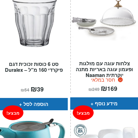
צלחות עוגה עם מזלגות
סט 6 כוסות זכוכית דגם
ופעמון עוגה באריזת מתנה
פיקרדי 160 מ"ל – Duralex
יוקרתית Naaman
חסר במלאי
המחיר
₪
המחיר
המחיר
₪
המחיר
169
39
₪
249
₪
54
הנוכחי
המקורי
הנוכחי
המקורי
הוא:
היה:
הוא:
היה:
₪249.
₪169.
₪54.
₪39.
מידע נוסף
הוספה לסל
מבצע!
מבצע!