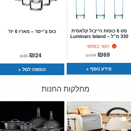
סט 6 כוסות הייבול קלאסית
כוס צ'ייסר – מארז 6 יח'
330 מ"ל – Luminarc Island
חסר במלאי
המחיר
₪
המחיר
המחיר
₪
המחיר
69
24
₪
104
₪
36
הנוכחי
המקורי
הנוכחי
המקורי
הוא:
היה:
הוא:
היה:
₪104.
₪69.
₪36.
₪24.
מידע נוסף
הוספה לסל
מחלקות החנות