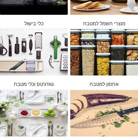
מוצרי חשמל למטבח
כלי בישול
אחסון למטבח
גאדג'טס וכלי מטבח