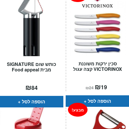
סכין ירקות משוננת
כותש שום SIGNATURE
VICTORINOX קצה עגול
מבית Food appeal
המחיר
₪
המחיר
₪
19
84
₪
24
הנוכחי
המקורי
הוא:
היה:
₪24.
₪19.
הוספה לסל
הוספה לסל
מבצע!