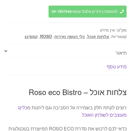
אוכל
-
להזמנות בירורים צלצלו עכשיו 09-7897944
Roso
eco
מק"ט:
אין מידע
Bistro
קטגוריות:
צלחות אוכל
,
כלי הגשה ואירוח
,
ROSO
,
קמפינג
תיאור
מידע נוסף
צלחות אוכל – Roso eco Bistro
רוצים לקחת חלק בשמירה על הסביבה וגם ליהנות מ
כלים
מעוצבים לשולחן האוכל
כדאי לכם לרכוש את סדרת ROSO ECO המיוצרת בטכנולוגית