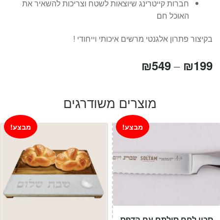
חברות קייטרינג שיוצאות לשטח וצריכות להשאיר את
האוכל חם
בקיצור פתרון אלגנטי מרשים איכותי וייחודי !
טווח
₪
549
₪
199
–
מחירים:
מוצרים משודרגים
עד
מבצע!
מבצע!
סכין לחם סולתם עם הדפס