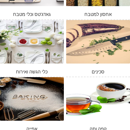
אחסון למטבח
גאדג'טס וכלי מטבח
סכינים
כלי הגשה ואירוח
קפה ותה
אפייה