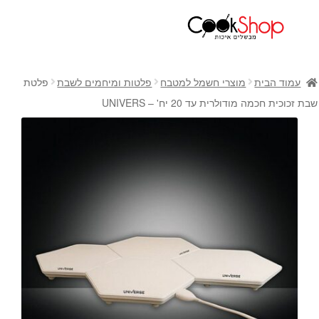
ראשי
חנות
עמוד הבית
מוצרי חשמל למטבח
פלטות ומיחמים לשבת
פלטת
כלי בישול
שבת זכוכית חכמה מודולרית עד 20 יח' – UNIVERS
סירים
מחבתות
כלי הגשה ואירוח
מוצרי חשמל למטבח
גאדג'טס וכלי מטבח
אחסון למטבח
סכינים
אפייה
קפה ותה
גיפט קארד
כלי בית