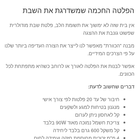
מחירים:
הפלטה החכמה שמשדרגת את השבת
עד
אין בית שזה לא ימשוך את תשומת הלב, פלטת שבת מודולרית
שפשוט גונבת את ההצגה
מבנה "הכוורת" מאפשר לנו לייצר את הצורה העדיפה ביותר שלנו
על פי הצרכים המידיים.
אפשר לבנות את הפלטה לאורך או לרוחב כשהיא מתפתחת לכל
הכוונים.
דברים שחשוב לדעת:
חיבור של עד 20 פלטות לפי צורך אישי
מנגנון בטיחות למגע ולשקעים
קל לאחסון ניתן לערום
צריכת חשמל נמוכה מאוד 90W בלבד
קל משקל 600 גרם בלבד ליחידה
4 מ"מ זכוכית מחוסמת חזקה ועמידה לחום.