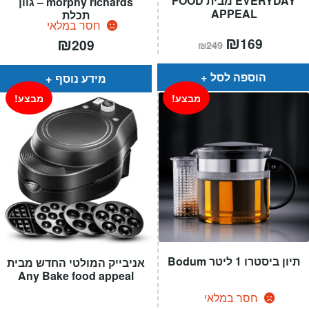
EVERYDAY מבית FOOD
morphy richards – גוון
APPEAL
תכלת
חסר במלאי
המחיר
₪
המחיר
₪
169
209
₪
249
הנוכחי
המקורי
הוא:
היה:
₪249.
₪169.
הוספה לסל
מידע נוסף
מבצע!
מבצע!
תיון ביסטרו 1 ליטר Bodum
אניבייק המולטי החדש מבית
Any Bake food appeal
חסר במלאי