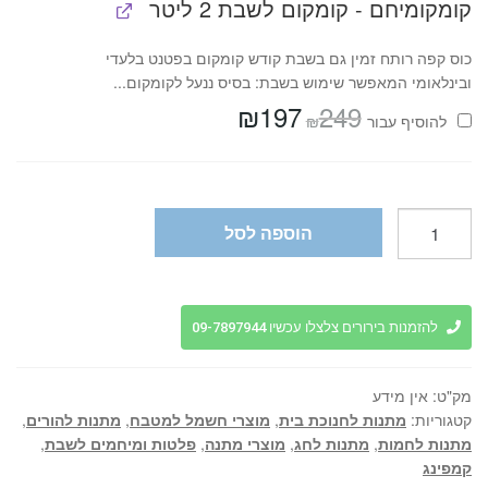
קומקומיחם - קומקום לשבת 2 ליטר
כוס קפה רותח זמין גם בשבת קודש קומקום בפטנט בלעדי
ובינלאומי המאפשר שימוש בשבת: בסיס ננעל לקומקום...
₪
197
249
המחיר
המחיר
₪
להוסיף⁦⁩ עבור
המקורי
הנוכחי
היה:
הוא:
₪197.
₪249.
כמות
הוספה לסל
של
פלטת
שבת
זכוכית
להזמנות בירורים צלצלו עכשיו 09-7897944
חכמה
מודולרית
מק"ט:
אין מידע
עד
קטגוריות:
מתנות לחנוכת בית
,
מוצרי חשמל למטבח
,
מתנות להורים
,
20
מתנות לחמות
,
מתנות לחג
,
מוצרי מתנה
,
פלטות ומיחמים לשבת
,
יח'
קמפינג