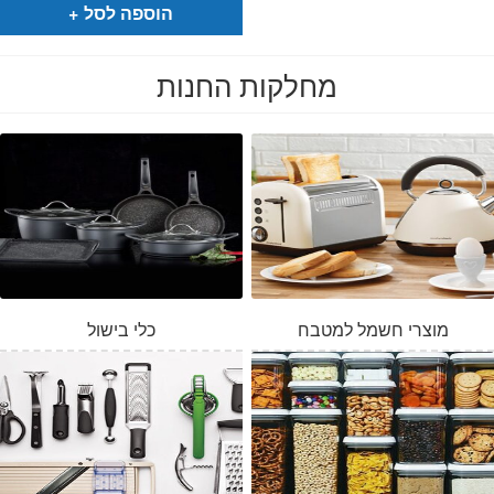
₪64.
₪42.
הוספה לסל
מחלקות החנות
מוצרי חשמל למטבח
כלי בישול