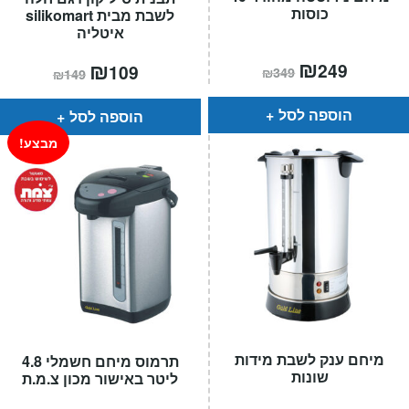
כוסות
לשבת מבית silikomart
איטליה
המחיר
₪
המחיר
המחיר
₪
המחיר
249
109
₪
349
₪
149
הנוכחי
המקורי
הנוכחי
המקורי
הוא:
היה:
הוא:
היה:
₪349.
₪249.
₪149.
₪109.
הוספה לסל
הוספה לסל
מבצע!
מיחם ענק לשבת מידות
תרמוס מיחם חשמלי 4.8
שונות
ליטר באישור מכון צ.מ.ת