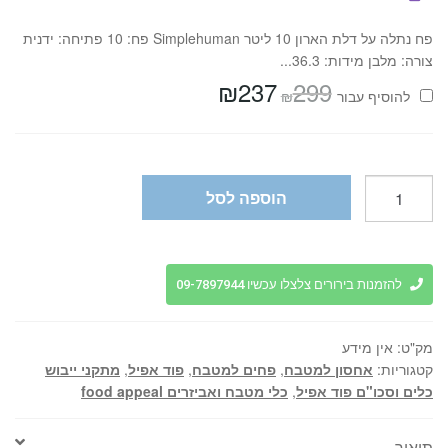
פח נתלה על דלת הארון 10 ליטר Simplehuman פח: 10 פתיחה: ידנית
צורה: מלבן מידות: 36.3...
₪
237
299
המחיר
המחיר
₪
להוסיף⁦⁩ עבור
המקורי
הנוכחי
היה:
הוא:
₪237.
₪299.
כמות
הוספה לסל
של
פח
מעוצב
למטבח
להזמנות בירורים צלצלו עכשיו 09-7897944
30
ליטר
מק"ט:
אין מידע
בצבעים
קטגוריות:
אחסון למטבח
,
פחים למטבח
,
פוד אפיל
,
מתקני ייבוש
שונים
כלים וסכו"ם פוד אפיל
,
כלי מטבח ואביזרים food appeal
לבחירה
-
תיאור