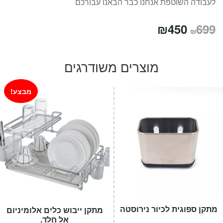
לעבודה השוטפת אנחנו כבר הבאנו עבורכם
המחיר
המחיר
₪
450
699
₪
המקורי
הנוכחי
היה:
הוא:
מוצרים משודרגים
₪450.
₪699.
מבצע!
מתקן ספוגית לכיור נירוסטה
מתקן ייבוש כלים אלומיניום
אל חלד.