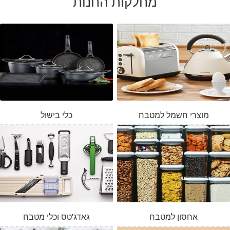
מחלקות החנות
מוצרי חשמל למטבח
כלי בישול
אחסון למטבח
גאדג'טס וכלי מטבח