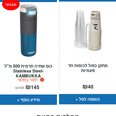
מבצע!
מתקן כפול לכוסות חד
כוס שתיה תרמית 500 מ"ל
פעמיות
Stainless Steel-
KAMBUKKA
חסר במלאי
₪
המחיר
₪
המחיר
40
145
₪
169
הנוכחי
המקורי
הוא:
היה:
₪169.
₪145.
הוספה לסל
מידע נוסף