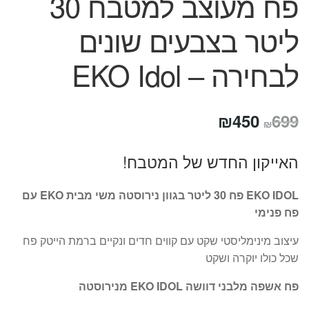
פח מעוצב למטבח 30
ליטר בצבעים שונים
לבחירה – EKO Idol
המחיר
המחיר
₪
450
699
₪
המקורי
הנוכחי
האייקון החדש של המטבח!
היה:
הוא:
₪450.
₪699.
EKO IDOL פח 30 ליטר בגוון נירוסטה משי מבית EKO עם
פח פנימי
עיצוב מינימליסטי שקט עם קווים חדים ונקיים ברמת הייטק פח
שכל כולו יוקרה ושקט
פח אשפה מלבני דוושה EKO IDOL מנירוסטה