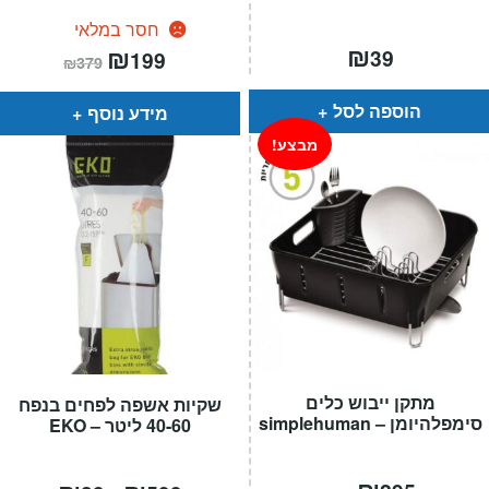
חסר במלאי
₪
המחיר
₪
המחיר
39
199
₪
379
הנוכחי
המקורי
הוא:
היה:
₪379.
₪199.
הוספה לסל
מידע נוסף
מבצע!
מתקן ייבוש כלים
שקיות אשפה לפחים בנפח
סימפלהיומן – simplehuman
40-60 ליטר – EKO
המחיר
המחיר
טווח