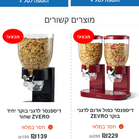
הוספה לסל
מוצרים קשורים
מבצע!
מבצע!
דיספנסר כפול אדום לדגני
דיספנסר לדגני בוקר יחיד
בוקר ZEVRO
ZVERO שחור
חסר במלאי
חסר במלאי
המחיר
₪
המחיר
המחיר
₪
המחיר
229
139
₪
299
₪
199
הנוכחי
המקורי
הנוכחי
המקורי