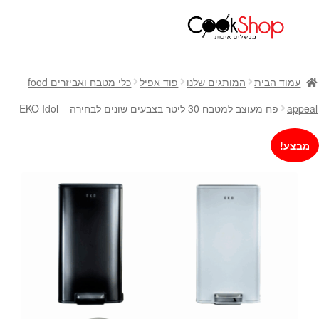
ראשי
חנות
עמוד הבית
המותגים שלנו
פוד אפיל
כלי מטבח ואביזרים food
כלי בישול
appeal
פח מעוצב למטבח 30 ליטר בצבעים שונים לבחירה – EKO Idol
סירים
מחבתות
מבצע!
כלי הגשה ואירוח
מוצרי חשמל למטבח
גאדג'טס וכלי מטבח
אחסון למטבח
סכינים
אפייה
קפה ותה
גיפט קארד
כלי בית