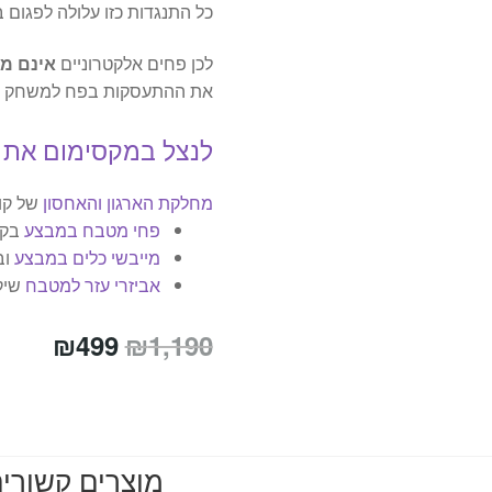
כל התנגדות כזו עלולה לפגום 
לכן פחים אלקטרוניים
אינם מ
את ההתעסקות בפח למשחק
לנצל במקסימום את
מחלקת הארגון והאחסון
של קו
פחי מטבח במבצע
בקר
מייבשי כלים במבצע
וב
אביזרי עזר למטבח
שיק
המחיר
המחי
₪
499
₪
1,190
המקורי
הנוכח
היה:
הוא:
₪499.
₪1,190.
מוצרים קשורי