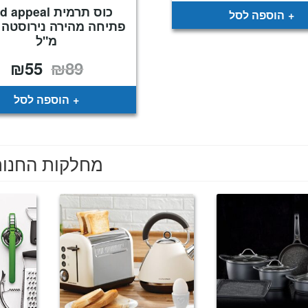
₪119.
₪199.
כוס תרמית appeal
הוספה לסל
מ"ל
₪
55
₪
89
המחיר
המח
המקורי
הנו
היה:
הוא
55.
₪89.
הוספה לסל
מחלקות החנו