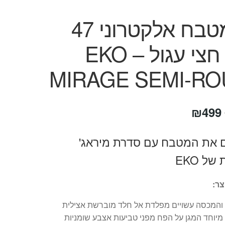
פח מטבח אלקטרוני 47
ליטר חצי עגול – EKO
MIRAGE SEMI-R
המחיר
המחיר
₪
499
המקורי
הנוכחי
 את המטבח עם סדרת מיראג'
היה:
הוא:
ל EKO
₪499.
₪1,190.
צר:
 והמכסה עשויים מפלדת אל חלד מוברשת אצילית
 מיוחד המגן על הפח מפני טביעות אצבע שומניות