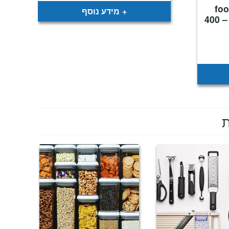
food 
מידע נוסף
פתיחה מהירה נירוסטה – 400
יר
כחי
:
₪
ת