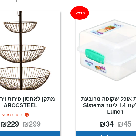
מבצע!
 אוכל שקופה מרובעת
מתקן לאחסון פירות ויר
מחולקת 1.4 ליטר Sistema
ARCOSTEEL
Lunch
חסר במלאי
₪
229
₪
299
₪
34
₪
45
המחיר
המחיר
המחיר
ה
המקורי
הנוכחי
המקורי
ה
היה:
הוא:
היה:
ה
.
₪299.
₪34.
₪45.