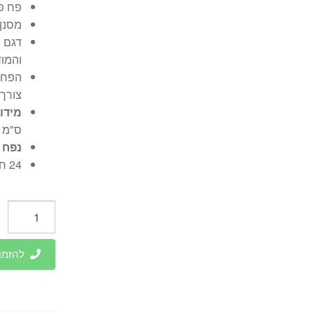
פח פנ
מסנן
דגם ב
והמוד
צורך
מידו
ס"מ
נפח 
24 חודשי אחריות יבואן רשמי
כמות
של
פח
להזמנות 
מטבח
אלקטרוני
47
ליטר