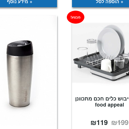
הוספה לסל
מידע נוסף
מבצע!
יבוש כלים חכם מתכוונן
food appeal
₪
119
₪
199
המחיר
המחיר
המקורי
הנוכחי
היה:
הוא: