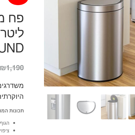
OUND
₪
1,190
משדרגים
היוקרתית ש
תכונות המו
הגוף
ציפוי