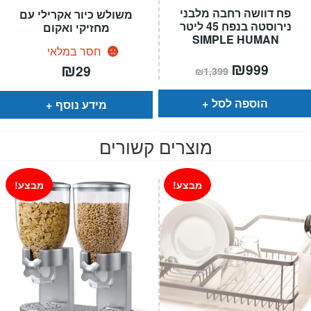
פח דוושה רחבה מלבני
משולש כיור אקרילי עם
נירוסטה בנפח 45 ליטר
מחזיקי ואקום
SIMPLE HUMAN
חסר במלאי
המחיר
₪
המחיר
₪
999
29
₪
1,399
הנוכחי
המקורי
הוא:
היה:
₪1,399.
₪999.
הוספה לסל
מידע נוסף
מוצרים קשורים
מבצע!
מבצע!