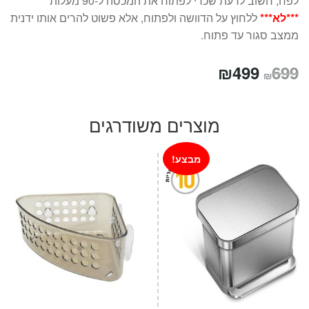
לפח, חשוב לדעת שכדי לפתוח את המכסה ל-90 מעלות
***לא***
ללחוץ על הדוושה ולפתוח, אלא פשוט להרים אותו ידנית
ממצב סגור עד פתוח.
המחיר
המחיר
₪
499
699
₪
המקורי
הנוכחי
היה:
הוא:
מוצרים משודרגים
₪499.
₪699.
מבצע!