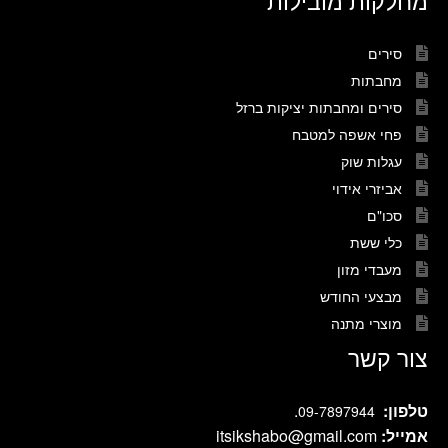
מחלקות מובילות
סירים
מחבתות
סירים ומחבתות יציקות ברזל
פחי אשפה למטבח
עגלות שוק
אביזרי אידוי
סכו"ם
כלי ששת
מעבדי מזון
מבצעי החודש
מוצרי מתנה
צור קשר
טלפון:
.
09-7897944
אמייל:
itsikshabo@gmail.com