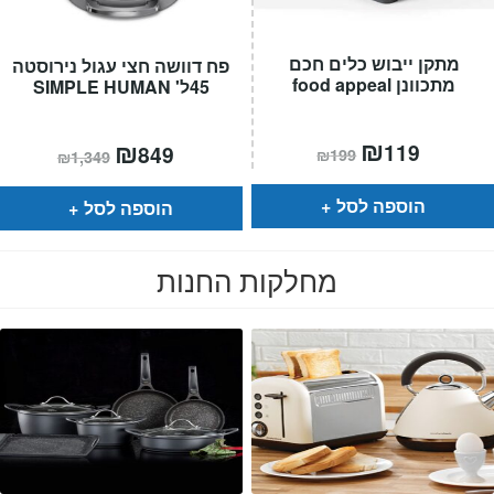
מתקן ייבוש כלים חכם
פח דוושה חצי עגול נירוסטה
מתכוונן food appeal
45ל' SIMPLE HUMAN
המחיר
₪
המחיר
המחיר
₪
המחיר
119
849
₪
199
₪
1,349
הנוכחי
המקורי
הנוכחי
המקורי
הוא:
היה:
הוא:
היה:
₪199.
₪119.
₪1,349.
₪849.
הוספה לסל
הוספה לסל
מחלקות החנות