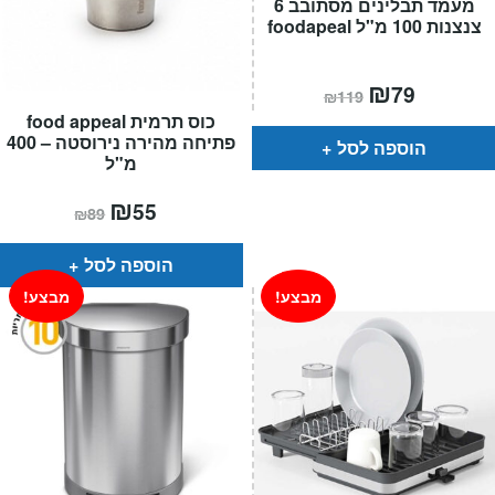
מעמד תבלינים מסתובב 6
צנצנות 100 מ"ל foodapeal
המחיר
₪
המחיר
79
₪
119
הנוכחי
המקורי
כוס תרמית food appeal
הוא:
היה:
₪119.
₪79.
פתיחה מהירה נירוסטה – 400
הוספה לסל
מ"ל
המחיר
₪
המחיר
55
₪
89
הנוכחי
המקורי
הוא:
היה:
₪89.
₪55.
הוספה לסל
מבצע!
מבצע!