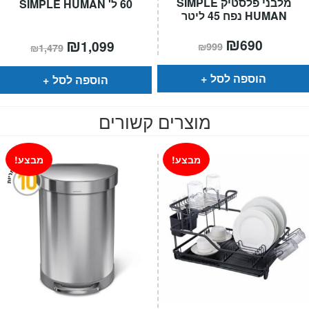
מלבני פלסטיק SIMPLE
60 ל' SIMPLE HUMAN
HUMAN נפח 45 ליטר
המחיר
₪
המחיר
המחיר
₪
המחיר
690
1,099
₪
999
₪
1,479
הנוכחי
המקורי
הנוכחי
המקורי
הוא:
היה:
הוא:
היה:
₪999.
₪690.
₪1,479.
₪1,099.
הוספה לסל
הוספה לסל
מוצרים קשורים
מבצע!
מבצע!