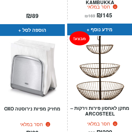
KAMBUKKA
חסר במלאי
המחיר
₪
המחיר
₪
145
89
₪
169
הנוכחי
המקורי
הוא:
היה:
₪169.
₪145.
מידע נוסף
הוספה לסל
מבצע!
מתקן לאחסון פירות וירקות –
מחזיק מפיות נירוסטה OXO
ARCOSTEEL
חסר במלאי
חסר במלאי
המחיר
₪
המחיר