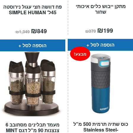
מתקן ייבוש כלים איכותי
פח דוושה חצי עגול נירוסטה
שחור
45ל' SIMPLE HUMAN
המחיר
₪
המחיר
המחיר
₪
המחיר
199
849
₪
379
₪
1,349
הנוכחי
המקורי
הנוכחי
המקורי
הוא:
היה:
הוא:
היה:
₪379.
₪199.
₪1,349.
₪849.
הוספה לסל
הוספה לסל
מבצע!
כוס שתיה תרמית 500 מ"ל
מעמד תבלינים מסתובב 6
Stainless Steel-
צנצנות 90 מ"ל דגם MINT