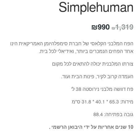
Simplehuman
המחיר
המחיר
₪
990
1,319
₪
המקורי
הנוכחי
הפח המלבני הקלאסי של חברת סימפלהיומן האמריקאית הינו
היה:
הוא:
אחד הפחים הנמכרים ביותר, ואידיאלי לכל בית.
₪990.
₪1,319.
צורתו המלבנית יכולה להתאים לכל מקום
העמדה קרוב לקיר, פינות הבית ועוד.
פח דוושה מלבני נירוסטה 38 ל'
מידות: 65.3 * 40.1 * 31.8 ס"מ
גובה בפתיחה: 88.4
10 שנים אחריות על ידי היבואן הרשמי .