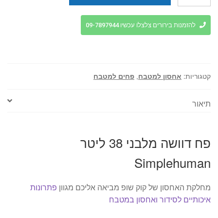
של
פח
דוושה
להזמנות בירורים צלצלו עכשיו 09-7897944
מלבני
38
ליטר
Simplehuman
קטגוריות:
אחסון למטבח
,
פחים למטבח
תיאור
פח דוושה מלבני 38 ליטר
Simplehuman
מחלקת האחסון של קוק שופ מביאה אליכם מגוון
פתרונות
איכותיים לסידור ואחסון במטבח