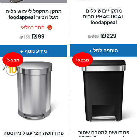
מתקן ייבוש כלים
מתקן מתקפל לייבוש כלים
PRACTICAL מבית
מעל הכיור foodappeal
foodappeal
חסר במלאי
המחיר
₪
המחיר
המחיר
₪
המחיר
229
99
₪
349
₪
159
הנוכחי
המקורי
הנוכחי
המקורי
הוא:
היה:
הוא:
היה:
₪349.
₪229.
₪159.
₪99.
הוספה לסל
מידע נוסף
מבצע!
מבצע!
פח דוושה למטבח שחור
פח דוושה חצי עגול נירוסטה