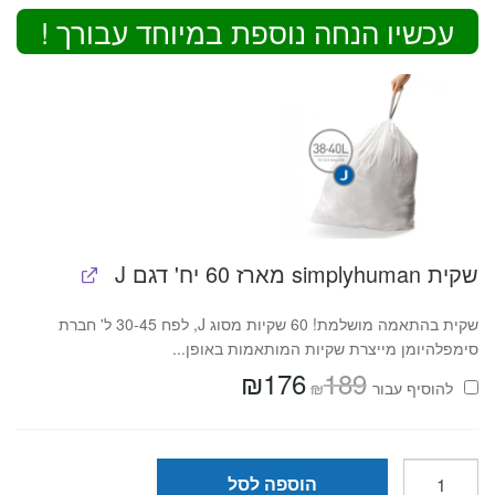
עכשיו הנחה נוספת במיוחד עבורך !
שקית simplyhuman מארז 60 יח' דגם J
שקית בהתאמה מושלמת! 60 שקיות מסוג J, לפח 30-45 ל' חברת
סימפלהיומן מייצרת שקיות המותאמות באופן...
₪
176
189
המחיר
המחיר
₪
להוסיף⁦⁩ עבור
המקורי
הנוכחי
היה:
הוא:
₪176.
₪189.
כמות
הוספה לסל