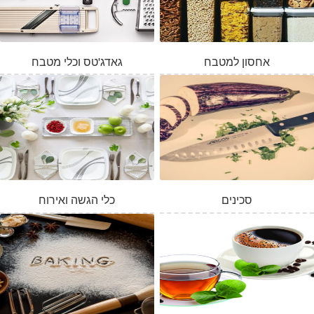
אחסון למטבח
גאדג'טס וכלי מטבח
סכינים
כלי הגשה ואירוח