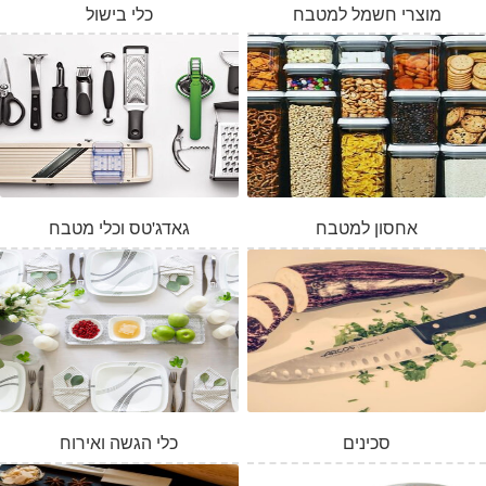
מוצרי חשמל למטבח
כלי בישול
אחסון למטבח
גאדג'טס וכלי מטבח
סכינים
כלי הגשה ואירוח