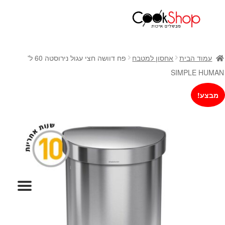
ראשי
חנות
עמוד הבית
אחסון למטבח
פח דוושה חצי עגול נירוסטה 60 ל'
כלי בישול
SIMPLE HUMAN
סירים
מבצע!
מחבתות
כלי הגשה ואירוח
מוצרי חשמל למטבח
גאדג'טס וכלי מטבח
אחסון למטבח
סכינים
אפייה
קפה ותה
גיפט קארד
כלי בית