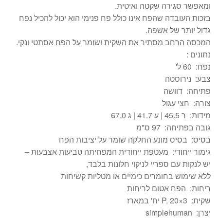
ומאפשר סגירה שקטה ואיטית.
בזכות העובדה שהפח אינו כולל פח פנימי הוא יכול להכיל נפח
גדול יותר של אשפה.
המכסה הרחב מסתיר את השקית ושומר על הפח אסתטי ונקי.
נתונים :
נפח:
60 ל'
צבע:
נירוסטה
פתיחה:
דוושה
צורה:
חצי עגול
מידות:
ר 45.5 | ע 41.7 | ג 67.0
גובה בפתיחה:
97 ס"מ
בסיס:
בסיס מונע החלקה שומר על יציבות הפח
גימור ייחודי:
מעטפת ייחודית המפחיתה טביעות אצבעות –
יש לנקות עם ספריי לניקוי חלונות בלבד,
ללא שימוש בחומרים כימיים או מטליות קשיחות
ריחות:
הפח אטום לריחות
שקית:
P, 20×3 יח' במארז
יצרן:
simplehuman