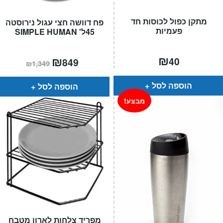
מתקן כפול לכוסות חד
פח דוושה חצי עגול נירוסטה
פעמיות
45ל' SIMPLE HUMAN
₪
המחיר
₪
המחיר
40
849
₪
1,349
הנוכחי
המקורי
הוא:
היה:
₪1,349.
₪849.
הוספה לסל
הוספה לסל
מבצע!
מפריד צלחות לארון מטבח