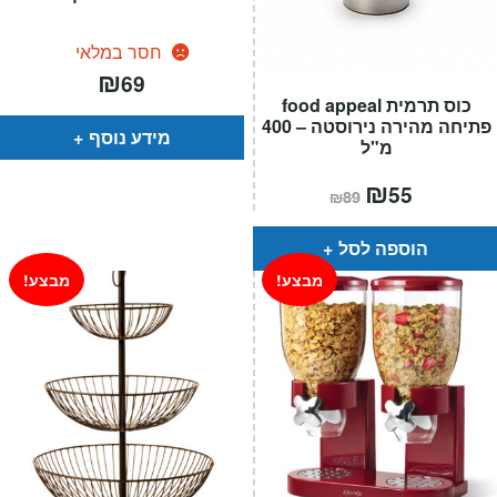
חסר במלאי
₪
69
כוס תרמית food appeal
פתיחה מהירה נירוסטה – 400
מידע נוסף
מ"ל
המחיר
₪
המחיר
55
₪
89
הנוכחי
המקורי
הוא:
היה:
₪89.
₪55.
הוספה לסל
מבצע!
מבצע!