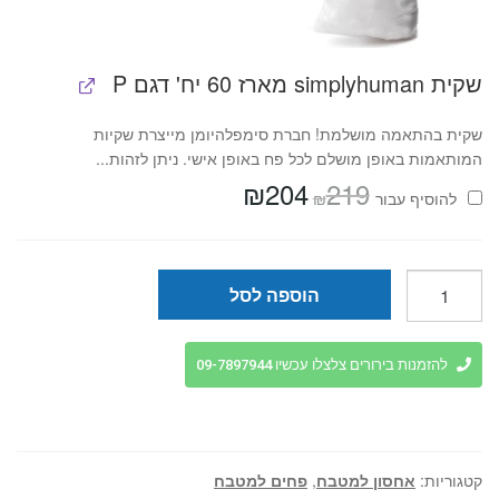
שקית simplyhuman מארז 60 יח' דגם P
שקית בהתאמה מושלמת! חברת סימפלהיומן מייצרת שקיות
המותאמות באופן מושלם לכל פח באופן אישי. ניתן לזהות...
₪
204
219
המחיר
המחיר
₪
להוסיף⁦⁩ עבור
המקורי
הנוכחי
היה:
הוא:
₪204.
₪219.
כמות
הוספה לסל
של
פח
דוושה
להזמנות בירורים צלצלו עכשיו 09-7897944
חצי
עגול
נירוסטה
60
קטגוריות:
אחסון למטבח
,
פחים למטבח