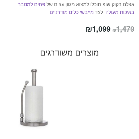
אצלנו בקוק שופ תוכלו למצוא מגוון עצום של
פחים למטבח
באיכות מעולה
לצד
מייבשי כלים מודרניים
המחיר
המחיר
₪
1,099
1,479
₪
המקורי
הנוכחי
היה:
הוא:
מוצרים משודרגים
₪1,099.
₪1,479.