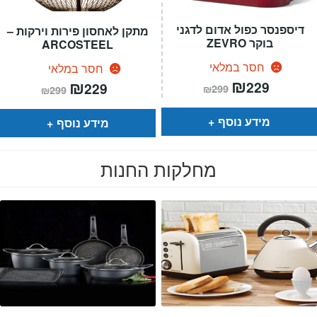
דיספנסר כפול אדום לדגני
מתקן לאחסון פירות וירקות –
בוקר ZEVRO
ARCOSTEEL
חסר במלאי
חסר במלאי
המחיר
₪
המחיר
המחיר
₪
המחיר
229
229
₪
299
₪
299
הנוכחי
המקורי
הנוכחי
המקורי
הוא:
היה:
הוא:
היה:
₪299.
₪229.
₪299.
₪229.
מידע נוסף
מידע נוסף
מחלקות החנות