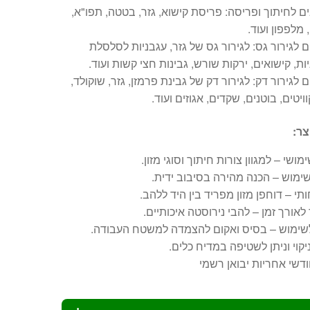
 לחיתוך ופריסה: פריסת קישוא, גזר, בטטה, תפו"א,
, מלפפון ועוד.
 לגירור גס: לגירור גס של גזר, עגבניות לסלסלת
ות, קישואים, ירקות שורש, גבינות חצי קשות ועוד.
 לגירור דק: לגירור דק של גבינת פרמזן, גזר, שוקולד,
ויטים, בוטנים, שקדים, אגוזים ועוד.
צר:
מושי – למגוון צורות חיתוך וסוגי מזון.
ימוש – הכנה מהירה בסיבוב ידית.
תי – דוחפן מזון מפריד בין היד ללהב.
לאורך זמן – להבי נירוסטה איכותיים.
לשימוש – בסיס ואקום להצמדה למשטח העבודה.
יקוי וניתן לשטיפה במדיח כלים.