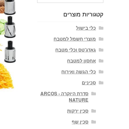
עבור:
קטגוריות מוצרים
כלי בישול
מוצרי חשמל למטבח
גאדג'טס וכלי מטבח
אחסון למטבח
כלי הגשה ואירוח
סכינים
סדרת היוקרה - ARCOS
NATURE
סכין ירקות
סכין שף