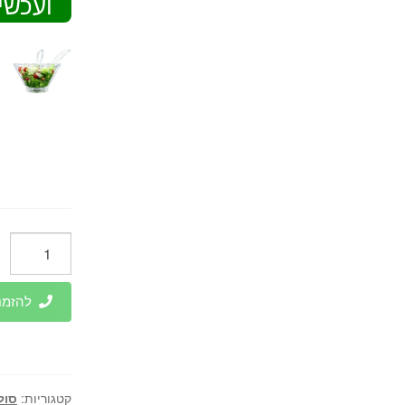
ועכשי
כמות
של
פומפייה
להזמנות 
חכמה
מסתובבת
-
SOLTAM
קטגוריות:
סול