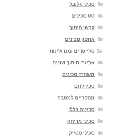
סכיני גלובל
סט סכינים
קרשי חיתוך
אחסון סכינים
סלייסרים ומנדולינות
אביזרי חיתוך שונים
משחיזי סכינים
סכין לחם
מספריים למטבח
סכינים כללי
סכיני מריחה
סכיני סטייק