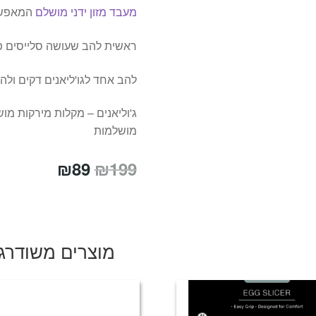
מעבד מזון ידני מושלם
המאפשר 
ראשית להב שעושה סלייסים פר
להב אחד לגו'ליאנים דקים ולה
ג'וליאנים – מקלות מירקות מוש
מושלמות
המחיר
המחיר
₪
89
₪
199
המקורי
הנוכחי
היה:
הוא:
₪89.
₪199.
מוצרים משודרג