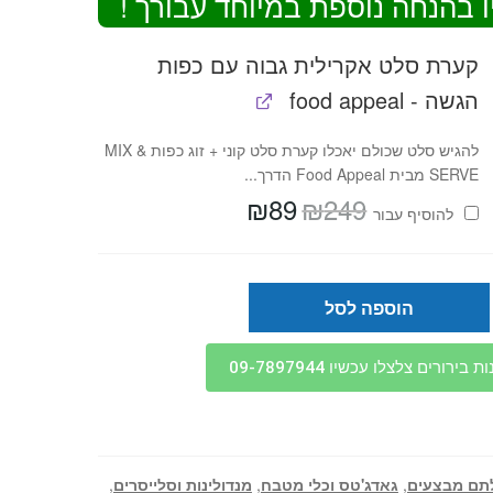
ו בהנחה נוספת במיוחד עבורך !
קערת סלט אקרילית גבוה עם כפות
הגשה - food appeal
להגיש סלט שכולם יאכלו קערת סלט קוני + זוג כפות MIX &
SERVE מבית Food Appeal הדרך...
₪
89
₪
249
המחיר
המחיר
להוסיף⁦⁩ עבור
המקורי
הנוכחי
היה:
הוא:
₪89.
₪249.
הוספה לסל
בירורים צלצלו עכשיו 09-7897944
תם מבצעים
,
גאדג'טס וכלי מטבח
,
מנדולינות וסלייסרים
,