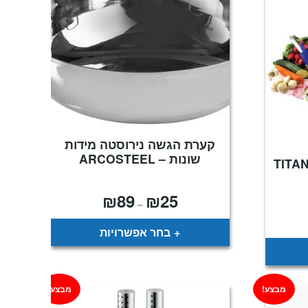
קערת הגשה נירוסטה מידות
שונות – ARCOSTEEL
₪
89
₪
25
טווח
–
מחירים:
חיר
עד
וכחי
בחר אפשרויות
א:
₪6
מבצע!
מבצע!