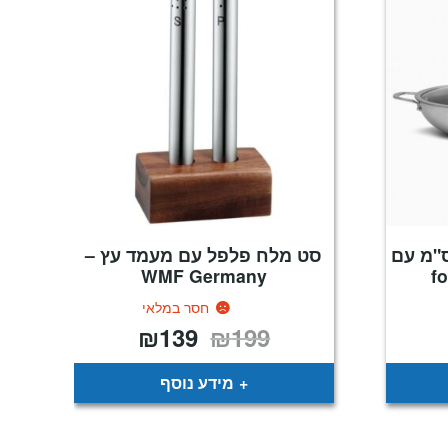
ירוסטה היברידי 30 ס"מ עם
סט מלח פלפל עם מעמד עץ –
WMF Germany
חסר במלאי
₪
139
₪
199
מחיר
המחיר
המחיר
נוכחי
המקורי
הנוכחי
וא:
היה:
הוא:
₪139.
₪199.
₪235
מידע נוסף