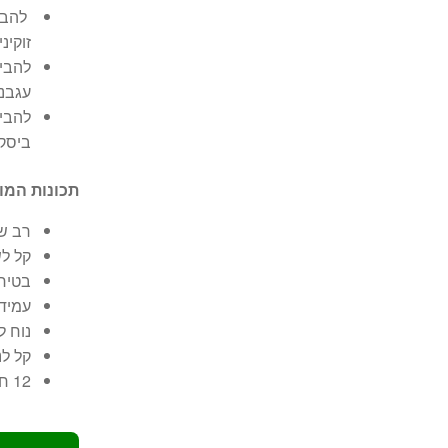
להבים
זוקיני
להבים
עגבני
להבים
ביסקו
תכונות המו
רב שי
קל לש
בטיחו
עמיד 
נוח 
קל לנ
12 חודשי אחריות יבואן רשמי