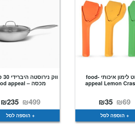
סוחט לימון איכותי -food
ווק נ
appeal Lemon Cras
מכסה – food appeal
₪
235
₪
499
₪
35
₪
69
המחיר
המחיר
המחיר
ה
המקורי
הנוכחי
המקורי
ה
היה:
הוא:
היה:
ה
.
₪499.
₪35.
₪69.
הוספה לסל
הוספה לסל