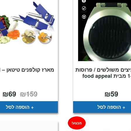
יצים משולשים / פרוסות
מארז קולפנים טיטאן – TITAN
₪
69
₪
159
₪
59
המחיר
המ
המקורי
הנ
היה:
הו
9.
₪159.
הוספה לסל
הוספה לסל
מבצע!