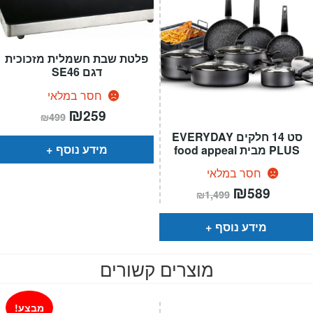
פלטת שבת חשמלית מזכוכית
דגם SE46
חסר במלאי
המחיר
₪
המחיר
259
₪
499
הנוכחי
המקורי
הוא:
היה:
סט 14 חלקים EVERYDAY
₪499.
₪259.
מידע נוסף
PLUS מבית food appeal
חסר במלאי
המחיר
₪
המחיר
589
₪
1,499
הנוכחי
המקורי
הוא:
היה:
₪1,499.
₪589.
מידע נוסף
מוצרים קשורים
מבצע!