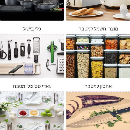
מוצרי חשמל למטבח
כלי בישול
אחסון למטבח
גאדג'טס וכלי מטבח