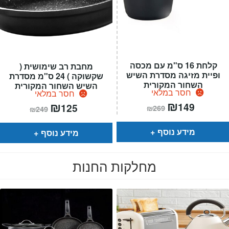
קלחת 16 ס"מ עם מכסה
מחבת רב שימושית (
ופיית מזיגה מסדרת השיש
שקשוקה ) 24 ס"מ מסדרת
השחור המקורית
השיש השחור המקורית
חסר במלאי
חסר במלאי
המחיר
₪
המחיר
המחיר
₪
המחיר
149
125
₪
269
₪
249
הנוכחי
המקורי
הנוכחי
המקורי
הוא:
היה:
הוא:
היה:
₪269.
₪149.
₪249.
₪125.
מידע נוסף
מידע נוסף
מחלקות החנות