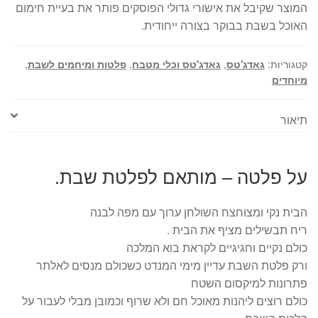
המוצר שקיבל את אישורי גדולי הפוסקים פותר את בעיית חימום
האוכל בשבת בבוקר בצורה ייחודית.
קטגוריות:
גאדג'טס
,
גאדג'טס וכלי מטבח
,
פלטות ומיחמים לשבת
,
מיוחדים
תיאור
על פלטה – מותאם לפלטת שבת.
הבית נקי ומצוחצח השולחן ערוך עם מפה לבנה
ריח תבשילים מציף את הבית .
כולם נקיים וחגיגיים לקראת בוא המלכה
ורק פלטת השבת עדיין מימי המנדט כשכולם מנסים לאלתר
פתרונות למיקסום השטח
כולם רוצים ליהנות מאוכל חם ולא שרוף וכמובן מבלי לעבור על