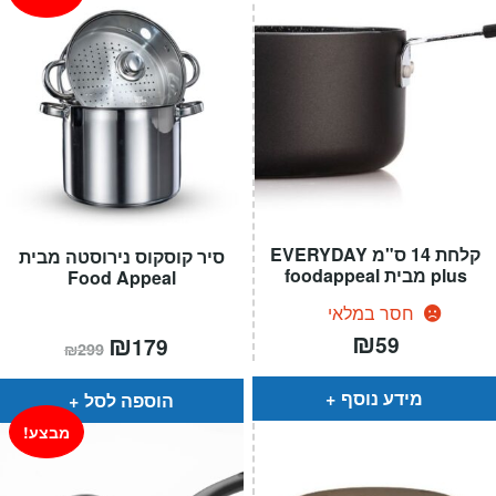
קלחת 14 ס"מ EVERYDAY
סיר קוסקוס נירוסטה מבית
plus מבית foodappeal
Food Appeal
חסר במלאי
₪
המחיר
₪
המחיר
59
179
₪
299
הנוכחי
המקורי
הוא:
היה:
₪299.
₪179.
מידע נוסף
הוספה לסל
מבצע!