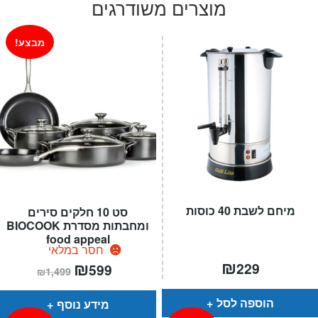
היה:
הוא:
מוצרים משודרגים
₪139.
₪179.
מבצע!
מיחם לשבת 40 כוסות
סט 10 חלקים סירים
ומחבתות מסדרת BIOCOOK
food appeal
חסר במלאי
₪
המחיר
₪
המחיר
229
599
₪
1,499
הנוכחי
המקורי
הוא:
היה:
₪1,499.
₪599.
הוספה לסל
מידע נוסף