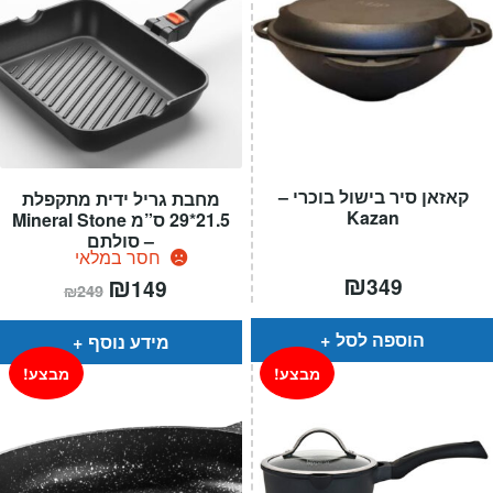
קאזאן סיר בישול בוכרי –
מחבת גריל ידית מתקפלת
Kazan
21.5*29 ס”מ Mineral Stone
– סולתם
חסר במלאי
₪
המחיר
₪
המחיר
349
149
₪
249
הנוכחי
המקורי
הוא:
היה:
₪249.
₪149.
הוספה לסל
מידע נוסף
מבצע!
מבצע!