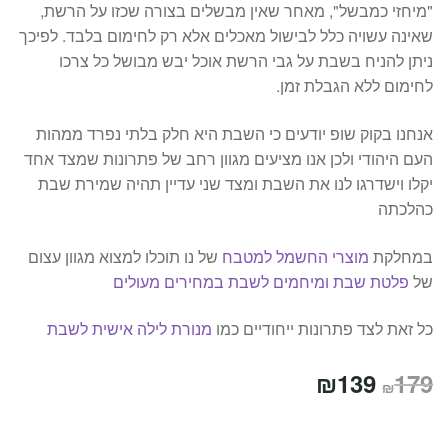
"מיחזי כמבשל", מאחר שאין מבשלים בצורה שכזו על הרשת,
שאינה עשויה כלל לבישול מאכלים אלא רק לחימום בלבד. לפיכך
ניתן להניח בשבת על גבי הרשת אוכל יבש מבושל כל צרכו
לחימום ללא הגבלת זמן.
אנחנו בקוק שופ יודעים כי השבת היא חלק בלתי נפרד ממהות
העם היהודי ולכן אנו מציעים מגוון רחב של פתרונות שמצד אחד
יקלו וישדרגו לנו את השבת ומצד שני עדיין תהיה שמירת שבת
כהלכתה
במחלקת
מוצרי החשמל למטבח
של נו תוכלו למצוא מגוון עצום
של
פלטת שבת ומיחמים לשבת במחירים מעולים
כל זאת לצד פתרונות ייחודיים כמו
מנורת לילה אישית לשבת
המחיר
המחיר
₪
139
179
₪
המקורי
הנוכחי