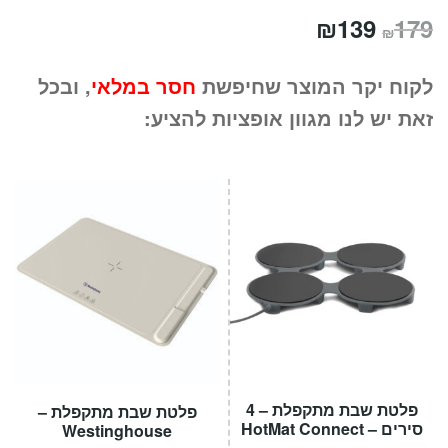
המחיר
המחיר
₪
139
179
₪
המקורי
הנוכחי
לקוח יקר המוצר שחיפשת
חסר במלאי
, ובכל
היה:
הוא:
זאת יש לנו מגוון אופציות להציע:
₪139.
₪179.
פלטת שבת מתקפלת – 4
פלטת שבת מתקפלת –
סירים – HotMat Connect
Westinghouse