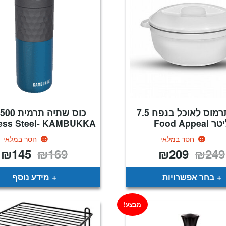
סיר תרמוס לאוכל בנפח 7.5
כ
ר Food Appeal
less Steel- KAMBUKKA
חסר במלאי
חסר במלאי
₪
145
₪
169
₪
209
₪
249
המחיר
המחיר
המחיר
ה
המקורי
הנוכחי
המקורי
ה
היה:
הוא:
היה:
ה
.
₪169.
₪209.
₪249.
בחר אפשרויות
מידע נוסף
מבצע!