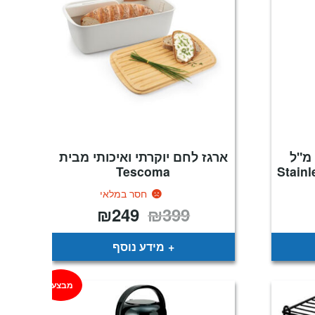
וס שתיה תרמית 500 מ"ל
ארגז לחם יוקרתי ואיכותי מבית
Tescoma
Stain
חסר במלאי
₪
249
₪
399
מחיר
המחיר
המחיר
נוכחי
המקורי
הנוכחי
וא:
היה:
הוא:
₪249.
₪399.
₪145
מידע נוסף
מבצע!