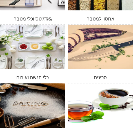
אחסון למטבח
גאדג'טס וכלי מטבח
סכינים
כלי הגשה ואירוח