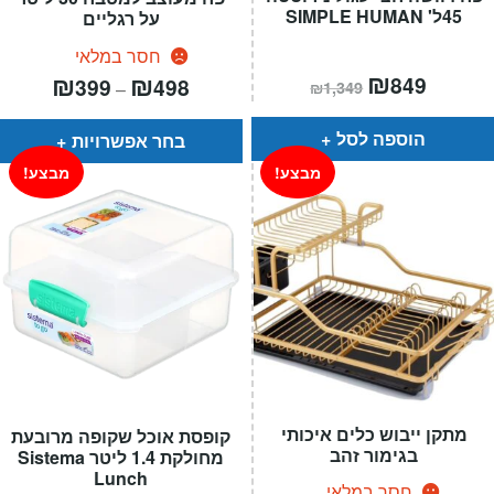
45ל' SIMPLE HUMAN
על רגליים
חסר במלאי
המחיר
₪
המחיר
טווח
₪
₪
849
399
498
–
₪
1,349
הנוכחי
המקורי
מחירים:
הוא:
היה:
₪1,349.
₪849.
עד
הוספה לסל
בחר אפשרויות
מבצע!
מבצע!
מתקן ייבוש כלים איכותי
קופסת אוכל שקופה מרובעת
בגימור זהב
מחולקת 1.4 ליטר Sistema
Lunch
חסר במלאי