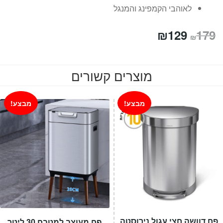
לאוהבי הקמפינג והמנגל
המחיר
המחיר
₪
129
179
₪
המקורי
הנוכחי
היה:
הוא:
מוצרים קשורים
₪129.
₪179.
מבצע!
מבצע!
פח דוושה חצי עגול נירוסטה
פח מעוצב למטבח 30 ליטר