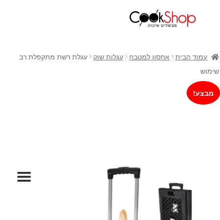
ראשי
חנות
עמוד הבית
אחסון למטבח
עגלות שוק
עגלת רשת מתקפלת רב
כלי בישול
שימוש
סירים
מבצע!
מחבתות
כלי הגשה ואירוח
מוצרי חשמל למטבח
גאדג'טס וכלי מטבח
אחסון למטבח
סכינים
אפייה
קפה ותה
גיפט קארד
כלי בית