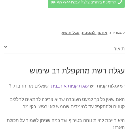
רשת
להזמנות בירורים צלצלו עכשיו 09-7897944
מתקפלת
רב
שימוש
קטגוריות:
אחסון למטבח
,
עגלות שוק
תיאור
עגלת רשת מתקפלת רב שימוש
יש עגלות קניות ויש
עגלת קניות אורבנית
שואלים מה ההבדל ?
האם שאין כל כך למעט העובדה שהיא צריכה להתאים לחללים
קטנים ולהתקפל עד למימדים שממש לא ירגישו בקיומה
היא חייבת להיות נוחה בטירוף ועד כמה שניתן לשמור על תכולת
הארגז