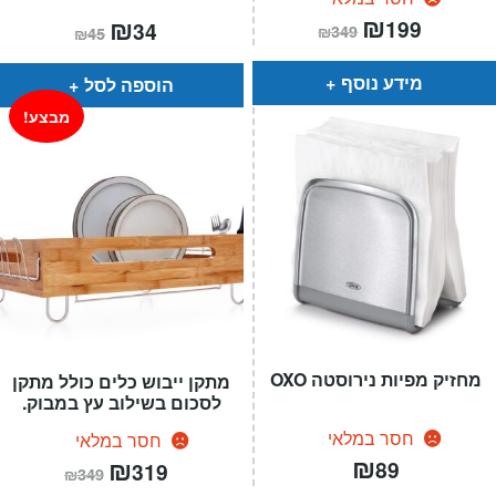
המחיר
₪
המחיר
המחיר
₪
המחיר
199
34
₪
349
₪
45
הנוכחי
המקורי
הנוכחי
המקורי
הוא:
היה:
הוא:
היה:
₪349.
₪199.
₪45.
₪34.
מידע נוסף
הוספה לסל
מבצע!
מחזיק מפיות נירוסטה OXO
מתקן ייבוש כלים כולל מתקן
לסכום בשילוב עץ במבוק.
חסר במלאי
חסר במלאי
₪
המחיר
₪
המחיר
89
319
₪
349
הנוכחי
המקורי