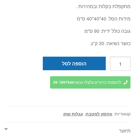
מתקפלת בקלות ובמהירות .
מידות הסל: 40*40*40 ס"מ
גובה כולל ידית: 90 ס"מ
כושר נשיאה: 30 ק"ג.
כמות
הוספה לסל
של
עגלת
קניות
להזמנות בירורים צלצלו עכשיו 09-7897944
ושוק
אלומיניום
מתקפלת
קטגוריות:
אחסון למטבח
,
עגלות שוק
תיאור