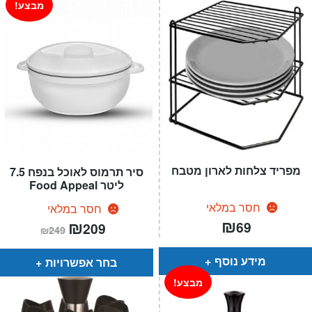
מבצע!
מפריד צלחות לארון מטבח
סיר תרמוס לאוכל בנפח 7.5
ליטר Food Appeal
חסר במלאי
חסר במלאי
₪
המחיר
₪
המחיר
69
209
₪
249
הנוכחי
המקורי
הוא:
היה:
₪249.
₪209.
מידע נוסף
בחר אפשרויות
מבצע!