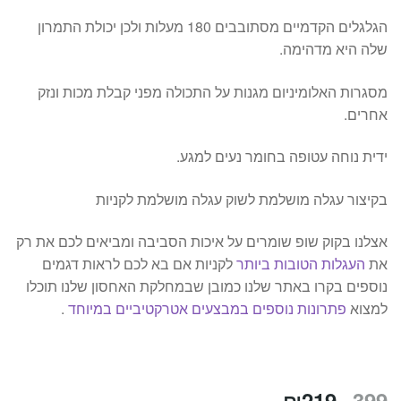
הגלגלים הקדמיים מסתובבים 180 מעלות ולכן יכולת התמרון
שלה היא מדהימה.
מסגרות האלומיניום מגנות על התכולה מפני קבלת מכות ונזק
אחרים.
ידית נוחה עטופה בחומר נעים למגע.
בקיצור עגלה מושלמת לשוק עגלה מושלמת לקניות
אצלנו בקוק שופ שומרים על איכות הסביבה ומביאים לכם את רק
את
העגלות הטובות ביותר
לקניות אם בא לכם לראות דגמים
נוספים בקרו באתר שלנו כמובן שבמחלקת האחסון שלנו תוכלו
למצוא
פתרונות נוספים במבצעים אטרקטיביים במיוחד
.
המחיר
המחיר
₪
219
399