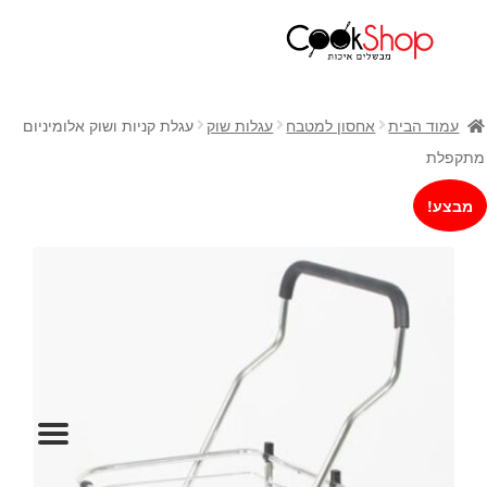
ראשי
חנות
עמוד הבית
אחסון למטבח
עגלות שוק
עגלת קניות ושוק אלומיניום
כלי בישול
מתקפלת
סירים
מבצע!
מחבתות
כלי הגשה ואירוח
מוצרי חשמל למטבח
גאדג'טס וכלי מטבח
אחסון למטבח
סכינים
אפייה
קפה ותה
גיפט קארד
כלי בית