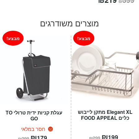
₪
המקורי
הנוכחי
היה:
הוא:
מוצרים משודרגים
₪219.
₪399.
מבצע!
מבצע!
Elegant XL מתקן לייבוש
עגלת קניות ידית טרולי TO
כלים FOOD APPEAL
GO
חסר במלאי
המחיר
₪
המחיר
המחיר
₪
המחיר
199
179
₪
299
₪
299