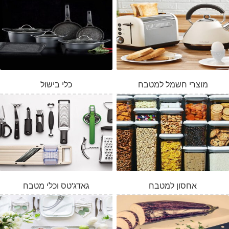
מוצרי חשמל למטבח
כלי בישול
אחסון למטבח
גאדג'טס וכלי מטבח