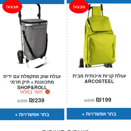
מבצע!
מבצע!
עגלת קניות איכותית מבית
עגלת שוק מתקפלת עם ידית
ARCOSTEEL
מתכווננת + תיק תרמי
SHOP&ROLL
חסר במלאי
המחיר
₪
המחיר
המחיר
₪
המחיר
199
239
₪
249
₪
399
הנוכחי
המקורי
הנוכחי
המקורי
הוא:
היה:
הוא:
היה:
₪249.
₪199.
₪399.
₪239.
בחר אפשרויות
בחר אפשרויות