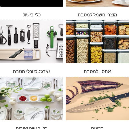
מוצרי חשמל למטבח
כלי בישול
אחסון למטבח
גאדג'טס וכלי מטבח
סכינים
כלי הגשה ואירוח