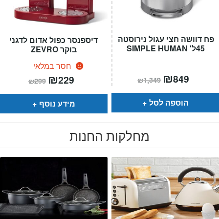
פח דוושה חצי עגול נירוסטה
דיספנסר כפול אדום לדגני
45ל' SIMPLE HUMAN
בוקר ZEVRO
חסר במלאי
המחיר
₪
המחיר
המחיר
₪
המחיר
849
229
₪
1,349
₪
299
הנוכחי
המקורי
הנוכחי
המקורי
הוא:
היה:
הוא:
היה:
₪1,349.
₪849.
₪299.
₪229.
הוספה לסל
מידע נוסף
מחלקות החנות