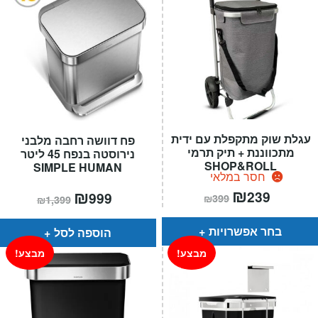
עגלת שוק מתקפלת עם ידית
פח דוושה רחבה מלבני
מתכווננת + תיק תרמי
נירוסטה בנפח 45 ליטר
SHOP&ROLL
SIMPLE HUMAN
חסר במלאי
המחיר
₪
המחיר
המחיר
₪
המחיר
239
999
₪
399
₪
1,399
הנוכחי
המקורי
הנוכחי
המקורי
הוא:
היה:
הוא:
היה:
₪399.
₪239.
₪1,399.
₪999.
בחר אפשרויות
הוספה לסל
מבצע!
מבצע!