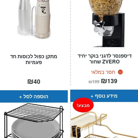
דיספנסר לדגני בוקר יחיד
מתקן כפול לכוסות חד
ZVERO שחור
פעמיות
חסר במלאי
המחיר
₪
המחיר
₪
139
40
₪
199
הנוכחי
המקורי
הוא:
היה:
₪199.
₪139.
מידע נוסף
הוספה לסל
מבצע!