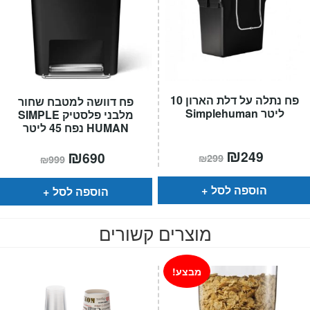
פח נתלה על דלת הארון 10
פח דוושה למטבח שחור
ליטר Simplehuman
מלבני פלסטיק SIMPLE
HUMAN נפח 45 ליטר
המחיר
₪
המחיר
המחיר
₪
המחיר
249
690
₪
299
₪
999
הנוכחי
המקורי
הנוכחי
המקורי
הוא:
היה:
הוא:
היה:
₪299.
₪249.
₪999.
₪690.
הוספה לסל
הוספה לסל
מוצרים קשורים
מבצע!