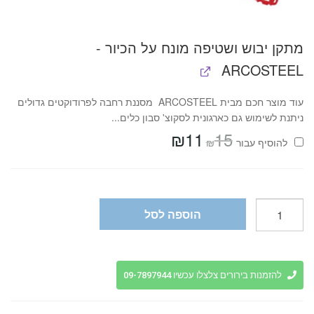
מתקן יבוש ושטיפה מונח על הכיור -
ARCOSTEEL
עוד מוצר חכם מבית ARCOSTEEL מסננת רחבה לפרודוקטים גדולים
ניתנת לשימוש גם כארגונית לסקוצ' סבון כלים...
₪
11
15
המחיר
המחיר
₪
להוסיף⁦⁩ עבור
המקורי
הנוכחי
היה:
הוא:
₪11.
₪15.
כמות
הוספה לסל
של
אגרן
ירקות
מתכת
להזמנות בירורים צלצלו עכשיו 09-7897944
איכותי
3