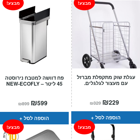
מבצע!
מבצע!
עגלת שוק מתקפלת מברזל
פח דוושה למטבח נירוסטה
עם מעצור לגלגלים.
45 ליטר – NEW-ECOFLY
המחיר
₪
המחיר
המחיר
₪
המחיר
229
599
₪
329
₪
899
הנוכחי
המקורי
הנוכחי
המקורי
הוא:
היה:
הוא:
היה:
₪329.
₪229.
₪899.
₪599.
הוספה לסל
הוספה לסל
מבצע!
מבצע!