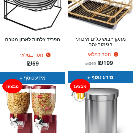
מתקן ייבוש כלים איכותי
מפריד צלחות לארון מטבח
בגימור זהב
חסר במלאי
חסר במלאי
המחיר
₪
המחיר
₪
199
69
₪
349
הנוכחי
המקורי
הוא:
היה:
₪349.
₪199.
מידע נוסף
מידע נוסף
מבצע!
מבצע!