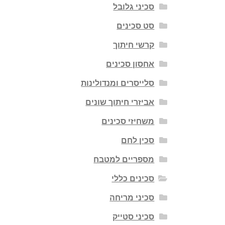
סכיני גלובל
סט סכינים
קרשי חיתוך
אחסון סכינים
סלייסרים ומנדולינות
אביזרי חיתוך שונים
משחיזי סכינים
סכין לחם
מספריים למטבח
סכינים כללי
סכיני מריחה
סכיני סטייק