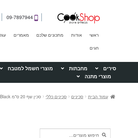
09-7897944
ראשי
אודות
מתכונים שלכם
מאמרים
עגל
חגים
סירים
מחבתות
מוצרי חשמל למטבח
מוצרי מתנה
עמוד הבית
סכינים
סכינים כללי
סכין שף 20 ס"מ KAI | Wasabi Black
חיפוש
חיפוש