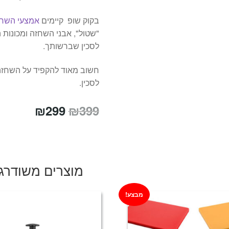
בקוק שופ קיימים
אמצעי השחז
"שטול", אבני השחזה ומכונות
לסכין שברשותך.
חשוב מאוד להקפיד על השחזה ש
לסכין.
המחיר
המחיר
₪
299
₪
399
המקורי
הנוכחי
היה:
הוא:
₪299.
₪399.
מוצרים משודרג
מבצע!