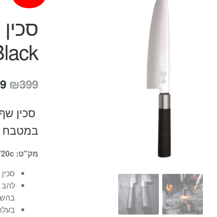
lack
המ
9
₪
399
המ
הי
במטבח ה
9.
מק"ט: 6720c
סכין ש
בהשרא
בעלת 