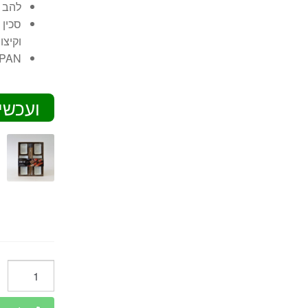
להב 
סכין 
וקיצו
APAN
ועכשי
כמות
של
סכין