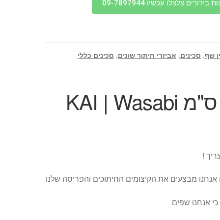
בירורים צלצלו עכשיו 09-7897944
ן שף
,
סכינים
,
אביזרי חיתוך שונים
,
סכינים כללי
סכין שף 20 ס"מ KAI | Wasabi
ריך !
 אנחנו מבצעים את הקיצומים החיתוכים והפריסה שלנו
כי אנחנו שפים