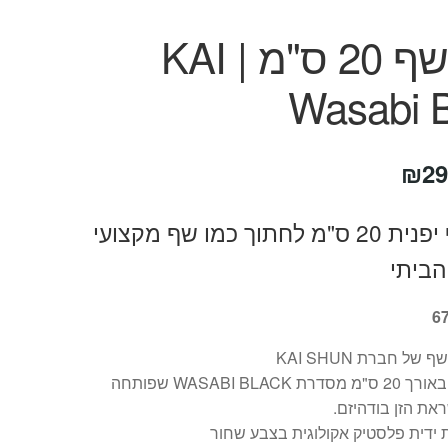
סכין שף 20 ס"מ KAI |
Wasabi B
חיר
המחיר
₪
29
קורי
הנוכחי
סכין שף יפנית 20 ס"מ לחתוך כמו שף מקצועי
ה:
הוא:
ביתי
₪299.
₪39
ף של חברת KAI SHUN
להב באורך 20 ס"מ מסדרת WASABI BLACK שפותחה
ת הזן בודהיזם.
ידית פלסטיק אקולוגית בצבע שחור