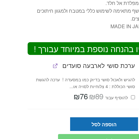
מפלדת אל חלד.
שף מתאימה לשימוש כללי במטבח ולמגוון חיתוכים
צים.
MADE IN J
ו בהנחה נוספת במיוחד עבורך !
ערכת סושי לארבעה סועדים
להגיש ולאכול סושי בדיוק כמו במסעדה ! ערכה להגשת
סושי הכוללת : 4 צלוחיות לסויה או...
₪
76
₪
89
המחיר
המחיר
להוסיף⁦⁩ עבור
המקורי
הנוכחי
היה:
הוא:
₪76.
₪89.
הוספה לסל