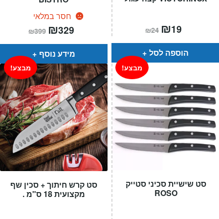
חסר במלאי
המחיר
₪
המחיר
המחיר
₪
המחיר
19
329
₪
24
₪
399
הנוכחי
המקורי
הנוכחי
המקורי
הוא:
היה:
הוא:
היה:
₪24.
₪19.
₪399.
₪329.
הוספה לסל
מידע נוסף
מבצע!
מבצע!
סט שישיית סכיני סטייק
סט קרש חיתוך + סכין שף
ROSO
מקצועית 18 ס"מ .