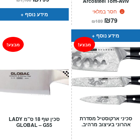
Arcosteel Tom-Aviv
הנוכחי
המקורי
הוא:
היה:
חסר במלאי
₪1,100.
₪799.
מידע נוסף
המחיר
₪
המחיר
79
₪
189
הנוכחי
המקורי
הוא:
היה:
₪189.
₪79.
מידע נוסף
מבצע!
מבצע!
סכיני ארקוסטיל מסדרת
סכין שף 18 ס"מ LADY
אהרוני בעיצוב מרהיב.
GLOBAL – G55