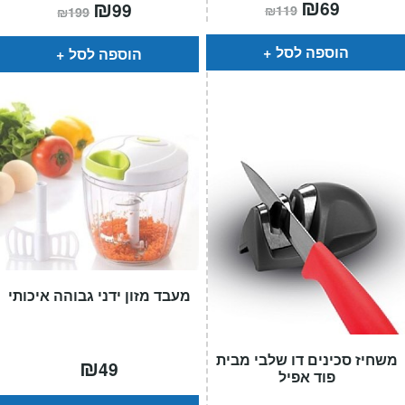
המחיר
₪
המחיר
המחיר
₪
המחיר
69
99
₪
119
₪
199
הנוכחי
המקורי
הנוכחי
המקורי
הוא:
היה:
הוא:
היה:
₪119.
₪69.
₪199.
₪99.
הוספה לסל
הוספה לסל
מעבד מזון ידני גבוהה איכותי
משחיז סכינים דו שלבי מבית
₪
49
פוד אפיל