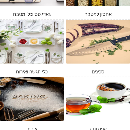
אחסון למטבח
גאדג'טס וכלי מטבח
סכינים
כלי הגשה ואירוח
קפה ותה
אפייה