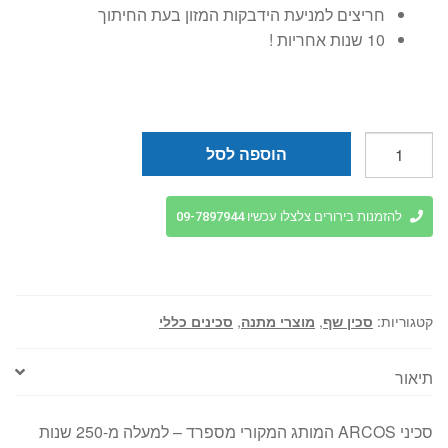
חריצים למניעת הידבקות המזון בעת החיתוך
10 שנות אחריות !
כמות
הוספה לסל
של
סכין
שף
להזמנות בירורים צלצלו עכשיו 09-7897944
20
ס"מ
עם
חריצים
קטגוריות:
סכין שף
,
מוצרי מתנה
,
סכינים כללי
מסדרת
יוניברסל
תיאור
280601
ARCOS
סכיני ARCOS המותג המקורי מספרד – למעלה מ-250 שנות