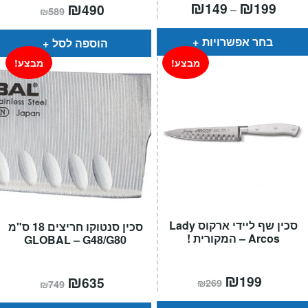
טווח
₪
₪
המחיר
₪
המחיר
149
199
490
–
₪
589
חירים:
הנוכחי
המקורי
הוא:
היה:
עד
₪589.
₪490.
בחר אפשרויות
הוספה לסל
מבצע!
מבצע!
סכין שף ליידי ארקוס Lady
סכין סנטוקו חריצים 18 ס"מ
Arcos – המקורית !
GLOBAL – G48/G80
המחיר
₪
המחיר
המחיר
₪
המחיר
199
635
₪
269
₪
749
הנוכחי
המקורי
הנוכחי
המקורי
הוא:
היה:
הוא:
היה: