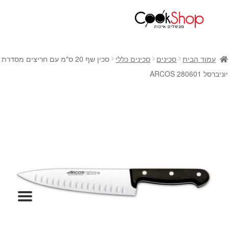
ראשי
חנות
עמוד הבית
סכינים
סכינים כללי
סכין שף 20 ס"מ עם חריצים מסדרת
כלי בישול
יוניברסל 280601 ARCOS
סירים
מחבתות
כלי הגשה ואירוח
מוצרי חשמל למטבח
גאדג'טס וכלי מטבח
אחסון למטבח
סכינים
אפייה
קפה ותה
גיפט קארד
כלי בית