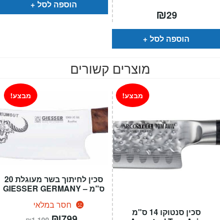
הוספה לסל
₪
29
הוספה לסל
מוצרים קשורים
מבצע!
מבצע!
סכין לחיתוך בשר מעוגלת 20
ס"מ – GIESSER GERMANY
חסר במלאי
סכין סנטוקו 14 ס"מ
המחיר
₪
המחיר
799
₪
1,100