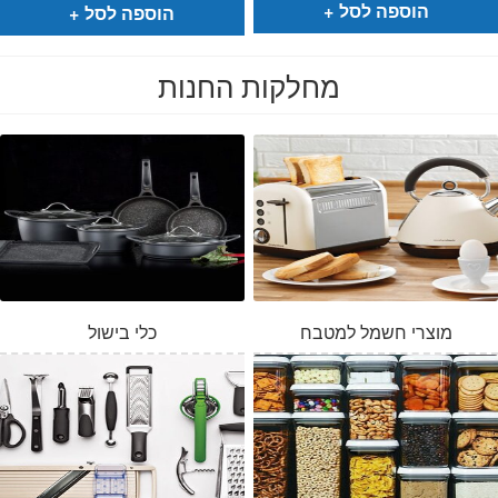
₪269.
₪199.
₪749.
₪635.
הוספה לסל
הוספה לסל
מחלקות החנות
מוצרי חשמל למטבח
כלי בישול