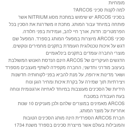
מומחיות
למה לקנות סכיני ARCOS?
בסכיני ARCOS יש שימוש במתכת מסוג NITRIUM אשר
פותחה במיוחד עבור המותג. מתכת זו משדרגת את הסכין בכל
הפרמטרים: חדות, אורך חיי להב, ועמידות בפני חלודה.
סכיני ARCOS מיוצרות במפעלי המותג בספרד. המפעל שם
דגש על איכות טכנולוגית העומדת בתקנים מחמירים ונוקשים.
מוצרי החברה עומדים בתקנים בינלאומיים
הדגשים העיקריים של ARCOS הינם הנדסת האנוש המשולבת
בעיצוב מודרני וחדשני, החברה מקפידה לשתף מעצבים מספרד
ושאר מדינות אירופה, על מנת להביא בפני לקוחותיה חדשנות
ויצירתיות תוך שמירה על בקרת איכות ומחיר הוגן ונוח
הידיות של הסכינים מעוצבות במיוחד לאחיזה ארגונומית ונוחה
בעת העבודה במטבח
ARCOS מאמינים במוצרים שלהם ולכן מעניקים 10 שנות
אחריות על מוצר המותג.
חברת ARCOS הספרדית הינה מותג הסכינים הטובות
והמובילות בעולם אשר מייצרת סכינים בספרד משנת 1734