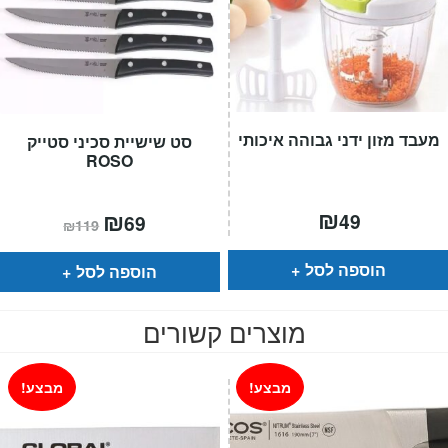
מעבד מזון ידני גבוהה איכותי
סט שישיית סכיני סטייק
ROSO
₪
המחיר
₪
המחיר
49
69
₪
119
הנוכחי
המקורי
הוא:
היה:
₪119.
₪69.
הוספה לסל
הוספה לסל
מוצרים קשורים
מבצע!
מבצע!