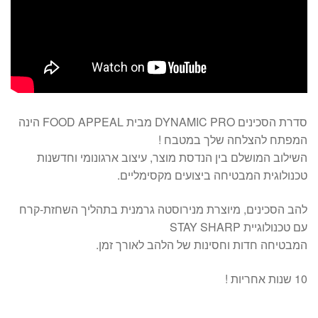
סדרת הסכינים DYNAMIC PRO מבית FOOD APPEAL הינה
המפתח להצלחה שלך במטבח !
השילוב המושלם בין הנדסת מוצר, עיצוב ארגונומי וחדשנות
טכנולוגית המבטיחה ביצועים מקסימליים.
להב הסכינים, מיוצרת מנירוסטה גרמנית בתהליך השחזת-קרח
עם טכנולוגיית STAY SHARP
המבטיחה חדות וחסינות של הלהב לאורך זמן.
10 שנות אחריות !