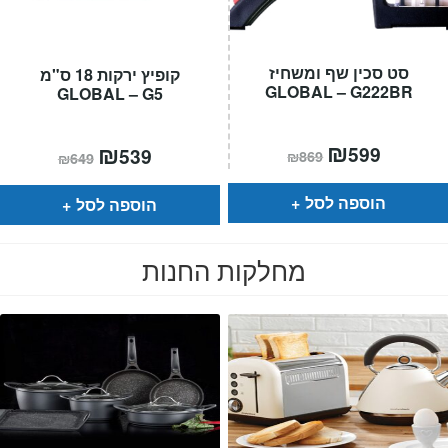
סט סכין שף ומשחיז
קופיץ ירקות 18 ס"מ
GLOBAL – G222BR
GLOBAL – G5
המחיר
₪
המחיר
המחיר
₪
המחיר
599
539
₪
869
₪
649
הנוכחי
המקורי
הנוכחי
המקורי
הוא:
היה:
הוא:
היה:
₪869.
₪599.
₪649.
₪539.
הוספה לסל
הוספה לסל
מחלקות החנות