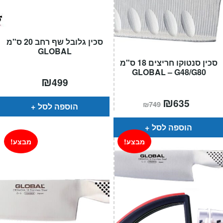
סכין גלובל שף רחב 20 ס"מ
GLOBAL
סכין סנטוקו חריצים 18 ס"מ
GLOBAL – G48/G80
₪
499
המחיר
₪
המחיר
635
₪
749
הוספה לסל
הנוכחי
המקורי
הוא:
היה:
₪749.
₪635.
הוספה לסל
מבצע!
מבצע!