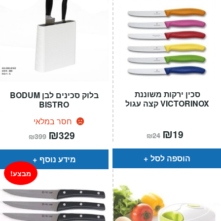
סכין ירקות משוננת
בלוק סכינים לבן BODUM
VICTORINOX קצה עגול
BISTRO
חסר במלאי
המחיר
₪
המחיר
המחיר
₪
המחיר
19
329
₪
24
₪
399
הנוכחי
המקורי
הנוכחי
המקורי
הוא:
היה:
הוא:
היה:
₪24.
₪19.
₪399.
₪329.
הוספה לסל
מידע נוסף
מבצע!