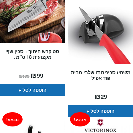
סט קרש חיתוך + סכין שף
מקצועית 18 ס"מ .
משחיז סכינים דו שלבי מבית
המחיר
₪
המחיר
99
₪
199
פוד אפיל
הנוכחי
המקורי
הוא:
היה:
₪199.
₪99.
הוספה לסל
₪
29
הוספה לסל
מבצע!
מבצע!