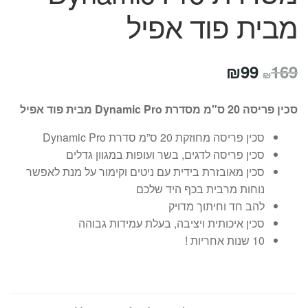
מבית פוד אפיל
המחיר
המחיר
₪
99
169
₪
המקורי
הנוכחי
סכין פריסה 20 ס"מ מסדרת Dynamic Pro מבית פוד אפיל
היה:
הוא:
סכין פריסה מחוזקת 20 ס”מ סדרת Dynamic Pro
₪99.
₪169.
סכין פריסה לדגים, בשר ועופות במגוון גדלים
סכין מאובזרת בידית עם ניטים וקימור על מנת לאפשר
נוחות מרבית בכף היד שלכם
להב חד וחיתוך מדויק
סכין איכותית ויציבה, בעלת עמידות גבוהה
10 שנות אחריות !