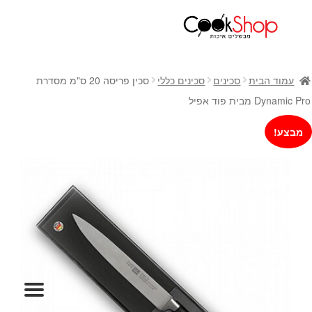
ראשי
חנות
עמוד הבית
סכינים
סכינים כללי
סכין פריסה 20 ס"מ מסדרת
כלי בישול
Dynamic Pro מבית פוד אפיל
סירים
מבצע!
מחבתות
כלי הגשה ואירוח
מוצרי חשמל למטבח
גאדג'טס וכלי מטבח
אחסון למטבח
סכינים
אפייה
קפה ותה
גיפט קארד
כלי בית