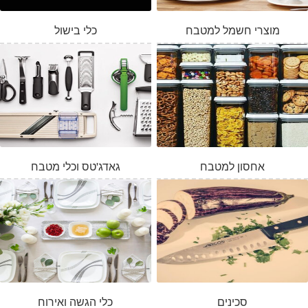
מוצרי חשמל למטבח
כלי בישול
אחסון למטבח
גאדג'טס וכלי מטבח
סכינים
כלי הגשה ואירוח