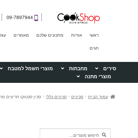
09-7897944
ראשי
אודות
מתכונים שלכם
מאמרים
עגל
חגים
סירים
מחבתות
מוצרי חשמל למטבח
מוצרי מתנה
עמוד הבית
סכינים
סכינים כללי
סכין סנטוקו חריצים מחוזקת 18 ס"מ  plus stay hungry
חיפוש
חיפוש