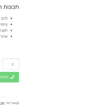
תכונות ה
להב חרי
ציפוי
תוצר
אחריו
כמות
של
סכין
להזמנות 
סנטוקו
חריצים
מחוזקת
18
קטגוריות:
סכי
ס"מ