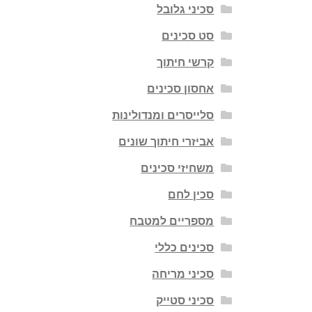
סכיני גלובל
סט סכינים
קרשי חיתוך
אחסון סכינים
סלייסרים ומנדולינות
אביזרי חיתוך שונים
משחיזי סכינים
סכין לחם
מספריים למטבח
סכינים כללי
סכיני מריחה
סכיני סטייק