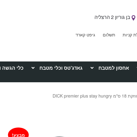
בן גוריון 2 הרצליה
ת קניות
תשלום
גיפט קארד
אחסון למטבח
גאדג'טס וכלי מטבח
כלי הגשה ו
DICK premier
מבצע!