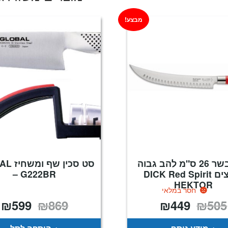
מבצע!
סכין בשר 26 ס"מ להב גבוה
סט סכין 
חריצים DICK Red Spirit
– G222BR
HEKTOR
חסר במלאי
₪
599
₪
869
₪
449
₪
505
המחיר
המחיר
המחיר
ה
המקורי
הנוכחי
המקורי
ה
היה:
הוא:
היה:
ה
.
₪869.
₪449.
₪505.