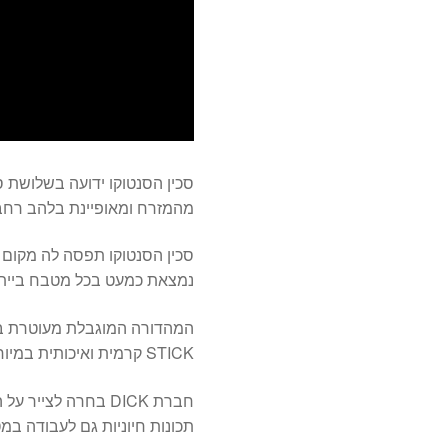
סכין הסנטוקו ידועה בשלושת סג
מהמזרח ומאופיינת בלהב רחב
סכין הסנטוקו תפסה לה מקום ש
נמצאת כמעט בכל מטבח בייתי 
STICK קרמית ואיכותית במיוחד, המונעת מחומרי הגלם להידבק לסכין בעת החיתוך.
חברת DICK בחרה לצ
תכונות חיוניות גם לעבודה במ