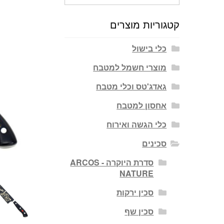
עבור:
קטגוריות מוצרים
כלי בישול
מוצרי חשמל למטבח
גאדג'טס וכלי מטבח
אחסון למטבח
כלי הגשה ואירוח
סכינים
סדרת היוקרה - ARCOS
NATURE
סכין ירקות
סכין שף