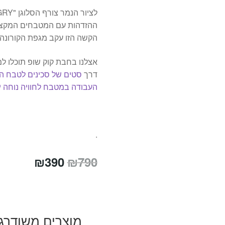
ההזדהות עם המטבחים המקצוע
הקשה הזו עקב מגפת הקורונה
אצלנו בחבת קוק שופ תוכלו למ
דרך
סטים של סכינים לטבח ה
העבודה במטבח לחוויה נוחה י
.
המחיר
המחיר
₪
390
₪
790
המקורי
הנוכחי
היה:
הוא:
₪390.
₪790.
מוצרים משודרג