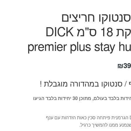
סנטוקו חריצים
מחוזקת 18 ס"מ DICK
premier plus stay h
חיר
המחיר
₪
39
קורי
הנוכחי
 / סנטוקו במהדורה מוגבלת !
ה:
הוא:
₪390.
₪79
יוצרו 500 יחידות בלבד בעולם, מתוכן 30 יחידות בלבד הגיעו
חברת DICK הגרמנית פיתחה סכין כאות הזדהות עם ענף
מנע ממנו להמשיך כרגיל.