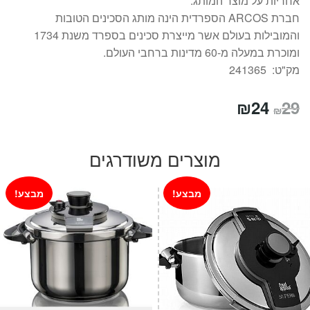
אחריות על מוצר המותג.
חברת ARCOS הספרדית הינה מותג הסכינים הטובות
והמובילות בעולם אשר מייצרת סכינים בספרד משנת 1734
ומוכרת במעלה מ-60 מדינות ברחבי העולם.
מק"ט: 241365
המחיר
המחיר
₪
24
29
₪
המקורי
הנוכחי
היה:
הוא:
מוצרים משודרגים
₪24.
₪29.
מבצע!
מבצע!