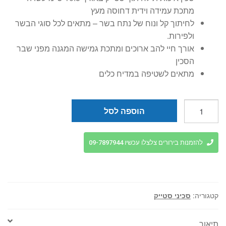
₪24.
₪29.
מתכת עמידה וידית דחוסה מעץ
לחיתוך קל ונוח של נתח בשר – מתאים לכל סוגי הבשר
ולפירות.
אורך חיי להב ארוכים ומתכת גמישה המגנה מפני שבר
הסכין
מתאים לשטיפה במדיח כלים
כמות
הוספה לסל
של
סכין
סטייק
להזמנות בירורים צלצלו עכשיו 09-7897944
10.5
ס"מ
ידית
עץ
קטגוריה:
סכיני סטייק
1004
Arcos
תיאור