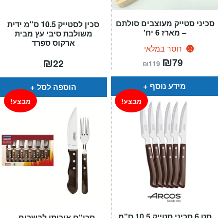
סכיני סטייק מעוצבים סולתם
סכין לסטייק 10.5 ס"מ ידית
– מארז 6 יח'
משולבת סיבי עץ מבית
ארקוס ספרד
חסר במלאי
המחיר
₪
המחיר
₪
79
22
₪
119
הנוכחי
המקורי
הוא:
היה:
₪119.
₪79.
מידע נוסף
הוספה לסל
מבצע!
מבצע!
סט 6 סכיני סטייק 10.5 ס"מ
סכו"ם איכותי לבשרים –