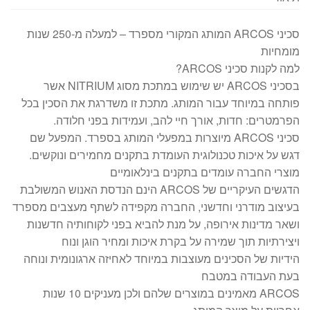
סכיני ARCOS המותג המקורי מספרד – למעלה מ-250 שנות
מומחיות
למה לקנות סכיני ARCOS?
בסכיני ARCOS יש שימוש במתכת מסוג NITRIUM אשר
פותחה במיוחד עבור המותג. מתכת זו משדרגת את הסכין בכל
הפרמטרים: חדות, אורך חיי להב, ועמידות בפני חלודה.
סכיני ARCOS מיוצרות במפעלי המותג בספרד. המפעל שם
דגש על איכות טכנולוגית העומדת בתקנים מחמירים ונוקשים.
מוצרי החברה עומדים בתקנים בינלאומיים
הדגשים העיקריים של ARCOS הינם הנדסת האנוש המשולבת
בעיצוב מודרני וחדשני, החברה מקפידה לשתף מעצבים מספרד
ושאר מדינות אירופה, על מנת להביא בפני לקוחותיה חדשנות
ויצירתיות תוך שמירה על בקרת איכות ומחיר הוגן ונוח
הידיות של הסכינים מעוצבות במיוחד לאחיזה ארגונומית ונוחה
בעת העבודה במטבח
ARCOS מאמינים במוצרים שלהם ולכן מעניקים 10 שנות