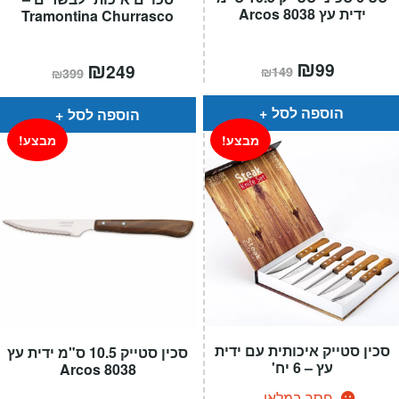
ידית עץ 8038 Arcos
Tramontina Churrasco
המחיר
₪
המחיר
המחיר
₪
המחיר
99
249
₪
149
₪
399
הנוכחי
המקורי
הנוכחי
המקורי
הוא:
היה:
הוא:
היה:
₪149.
₪99.
₪399.
₪249.
הוספה לסל
הוספה לסל
מבצע!
מבצע!
סכין סטייק איכותית עם ידית
סכין סטייק 10.5 ס"מ ידית עץ
עץ – 6 יח'
8038 Arcos
חסר במלאי