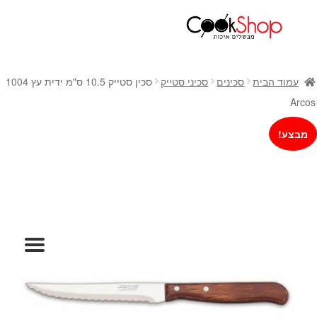
ראשי
חנות
עמוד הבית
סכינים
סכיני סטייק
סכין סטייק 10.5 ס"מ ידית עץ 1004
כלי בישול
Arcos
סירים
מבצע!
מחבתות
כלי הגשה ואירוח
מוצרי חשמל למטבח
גאדג'טס וכלי מטבח
אחסון למטבח
סכינים
אפייה
קפה ותה
גיפט קארד
כלי בית