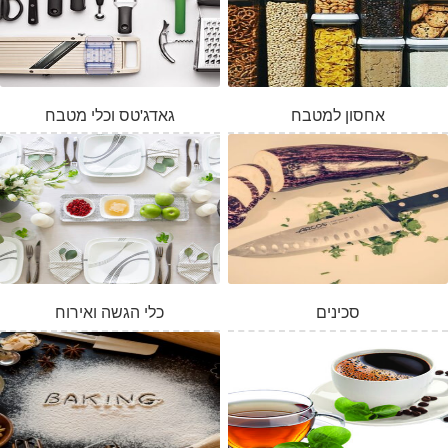
אחסון למטבח
גאדג'טס וכלי מטבח
סכינים
כלי הגשה ואירוח