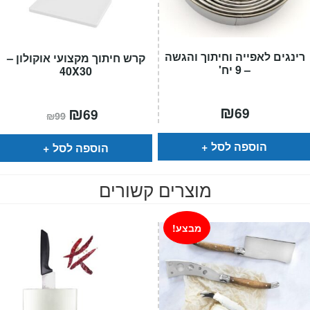
רינגים לאפייה וחיתוך והגשה
קרש חיתוך מקצועי אוקולון –
– 9 יח'
40X30
₪
המחיר
₪
המחיר
69
69
₪
99
הנוכחי
המקורי
הוא:
היה:
₪99.
₪69.
הוספה לסל
הוספה לסל
מוצרים קשורים
מבצע!