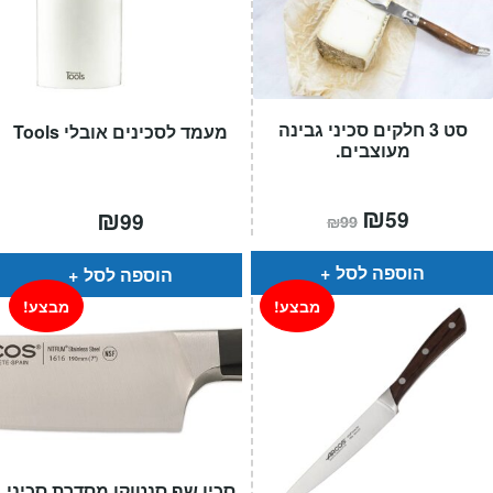
סט 3 חלקים סכיני גבינה
מעמד לסכינים אובלי Tools
מעוצבים.
המחיר
₪
המחיר
₪
59
99
₪
99
הנוכחי
המקורי
הוא:
היה:
₪99.
₪59.
הוספה לסל
הוספה לסל
מבצע!
מבצע!
סכין שף סנטוקו מסדרת סכיני