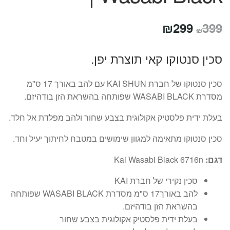
המחיר
המחיר
₪
299
399
₪
המקורי
הנוכחי
סכין סנטוקו קאי תוצרת יפן.
היה:
הוא:
₪299.
₪399.
סכין סנטוקו של חברת KAI SHUN עם להב באורך 17 ס"מ
מסדרת WASABI BLACK שפותחה בהשראת הזן בודהיזם.
בעלת ידית פלסטיק אקולוגית בצבע שחור ולהב מפלדת אל חלד.
סכין סנטוקו מתאימה למגוון שימושים במטבח לחיתוך יעיל וחד.
דגם:
Kai Wasabi Black 6716n
סכין נקירי של חברת KAI
להב באורך17 ס"מ מסדרת WASABI BLACK שפותחה
בהשראת הזן בודהיזם.
בעלת ידית פלסטיק אקולוגית בצבע שחור