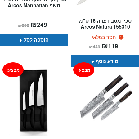
השף Arcos Manhattan
סכין מטבח צרה 16 ס"מ
המחיר
₪
המחיר
249
₪
399
155310 Arcos Natura
הנוכחי
המקורי
הוא:
היה:
₪399.
₪249.
חסר במלאי
הוספה לסל
המחיר
₪
המחיר
119
₪
449
הנוכחי
המקורי
הוא:
היה:
₪449.
₪119.
מידע נוסף
מבצע!
מבצע!