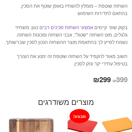
השחזה שוטפת – מומלץ להשחיז באופן שוטף את הסכין,
בהתאם לתדירות השימוש.
בקוק שופ קיימים
אמצעי השחזת סכינים רבים
כגון: משחיזי
גלגלים, מוט השחזה "שטול", אבני השחזה ומכונות השחזה.
נשמח לסייע לך בהתאמת מוצר ההשחזה הנכון לסכין שברשותך.
חשוב מאוד להקפיד על השחזה שוטפת זה ימנע את הצורך
בטיפול עתידי יקר ונזק לסכין.
המחיר
המחיר
₪
299
399
₪
המקורי
הנוכחי
היה:
הוא:
מוצרים משודרגים
₪299.
₪399.
מבצע!