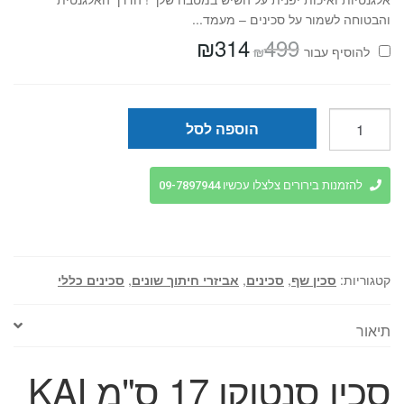
והבטוחה לשמור על סכינים – מעמד...
₪
314
499
המחיר
המחיר
₪
להוסיף⁦⁩ עבור
המקורי
הנוכחי
היה:
הוא:
₪314.
₪499.
כמות
הוספה לסל
של
סכין
סנטוקו
להזמנות בירורים צלצלו עכשיו 09-7897944
17
ס"מ
KAI
|
קטגוריות:
סכין שף
,
סכינים
,
אביזרי חיתוך שונים
,
סכינים כללי
Wasabi
Black
תיאור
סכין סנטוקו 17 ס"מ KAI