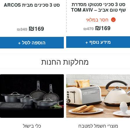
סט 3 סכיני סנטוקו מסדרת
סט 3 סכינים מבית ARCOS
שף טום אביב – TOM AVIV
חסר במלאי
המחיר
₪
המחיר
המחיר
₪
המחיר
169
169
₪
479
₪
349
הנוכחי
המקורי
הנוכחי
המקורי
הוא:
היה:
הוא:
היה:
₪479.
₪169.
₪349.
₪169.
מידע נוסף
הוספה לסל
מחלקות החנות
מוצרי חשמל למטבח
כלי בישול