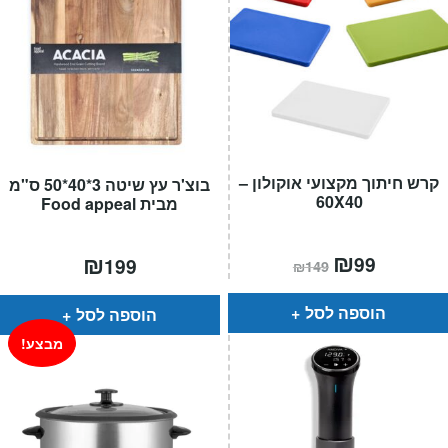
קרש חיתוך מקצועי אוקולון –
בוצ'ר עץ שיטה 3*40*50 ס"מ
60X40
מבית Food appeal
המחיר
₪
המחיר
₪
99
199
₪
149
הנוכחי
המקורי
הוא:
היה:
₪149.
₪99.
הוספה לסל
הוספה לסל
מבצע!