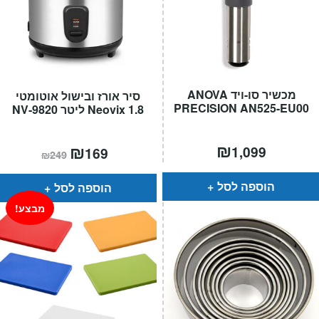
מכשיר סו-ויד ANOVA
סיר אורז ובישול אוטומטי
PRECISION AN525-EU00
Neovix 1.8 ליטר NV-9820
₪
המחיר
₪
המחיר
1,099
169
₪
249
הנוכחי
המקורי
הוא:
היה:
₪249.
₪169.
הוספה לסל
הוספה לסל
מבצע!