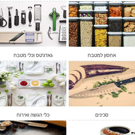
אחסון למטבח
גאדג'טס וכלי מטבח
סכינים
כלי הגשה ואירוח