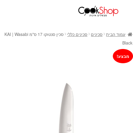
ראשי
חנות
עמוד הבית
סכינים
סכינים כללי
סכין סנטוקו 17 ס"מ KAI | Wasabi
כלי בישול
Black
סירים
מבצע!
מחבתות
כלי הגשה ואירוח
מוצרי חשמל למטבח
גאדג'טס וכלי מטבח
אחסון למטבח
סכינים
אפייה
קפה ותה
גיפט קארד
כלי בית