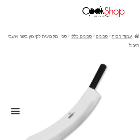
ראשי
חנות
עמוד הבית
סכינים
סכינים כללי
סכין מקצועית לקיצוץ בשר ועשבי
כלי בישול
תיבול
סירים
מחבתות
כלי הגשה ואירוח
מוצרי חשמל למטבח
גאדג'טס וכלי מטבח
אחסון למטבח
סכינים
אפייה
קפה ותה
גיפט קארד
כלי בית