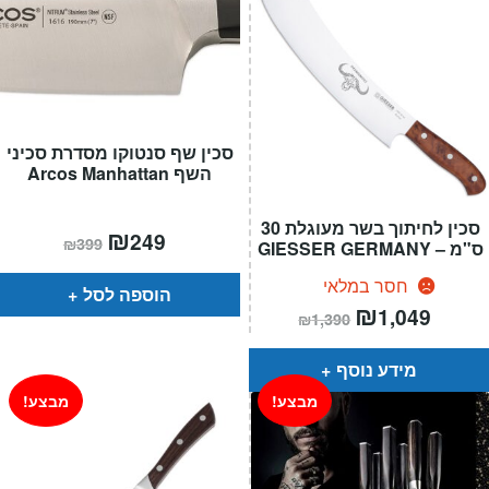
סכין שף סנטוקו מסדרת סכיני
השף Arcos Manhattan
סכין לחיתוך בשר מעוגלת 30
המחיר
₪
המחיר
249
₪
399
ס"מ – GIESSER GERMANY
הנוכחי
המקורי
הוא:
היה:
₪399.
₪249.
חסר במלאי
הוספה לסל
מחיר
₪
המחיר
1,049
₪
1,390
הנוכחי
המקורי
הוא:
היה:
₪1,390.
מידע נוסף
מבצע!
מבצע!