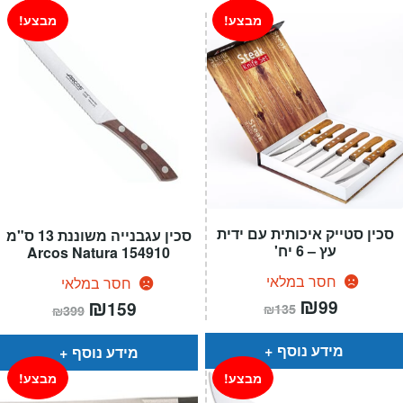
מבצע!
מבצע!
סכין סטייק איכותית עם ידית
סכין עגבנייה משוננת 13 ס"מ
עץ – 6 יח'
154910 Arcos Natura
חסר במלאי
חסר במלאי
המחיר
₪
המחיר
המחיר
₪
המחיר
99
159
₪
135
₪
399
הנוכחי
המקורי
הנוכחי
המקורי
הוא:
היה:
הוא:
היה:
₪135.
₪99.
₪399.
₪159.
מידע נוסף
מידע נוסף
מבצע!
מבצע!