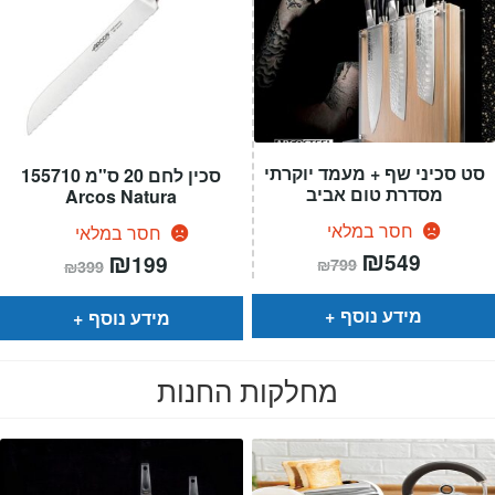
סט סכיני שף + מעמד יוקרתי
סכין לחם 20 ס"מ 155710
מסדרת טום אביב
Arcos Natura
חסר במלאי
חסר במלאי
המחיר
₪
המחיר
המחיר
₪
המחיר
549
199
₪
799
₪
399
הנוכחי
המקורי
הנוכחי
המקורי
הוא:
היה:
הוא:
היה:
₪799.
₪549.
₪399.
₪199.
מידע נוסף
מידע נוסף
מחלקות החנות