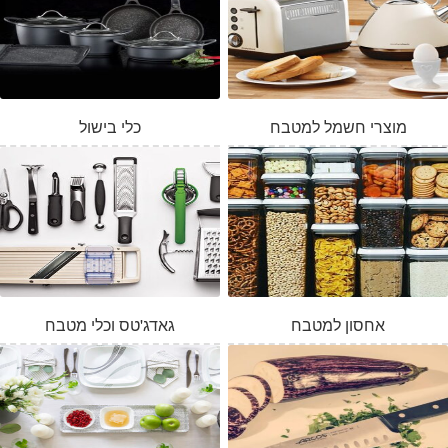
מוצרי חשמל למטבח
כלי בישול
אחסון למטבח
גאדג'טס וכלי מטבח