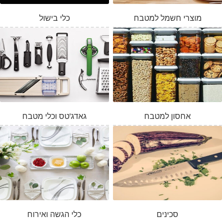
מוצרי חשמל למטבח
כלי בישול
אחסון למטבח
גאדג'טס וכלי מטבח
סכינים
כלי הגשה ואירוח