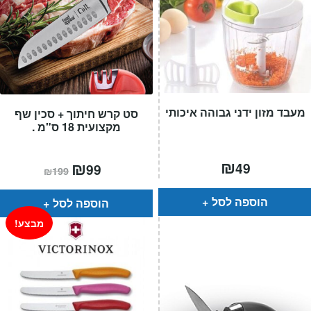
מעבד מזון ידני גבוהה איכותי
סט קרש חיתוך + סכין שף
מקצועית 18 ס"מ .
₪
המחיר
₪
המחיר
49
99
₪
199
הנוכחי
המקורי
הוא:
היה:
₪199.
₪99.
הוספה לסל
הוספה לסל
מבצע!