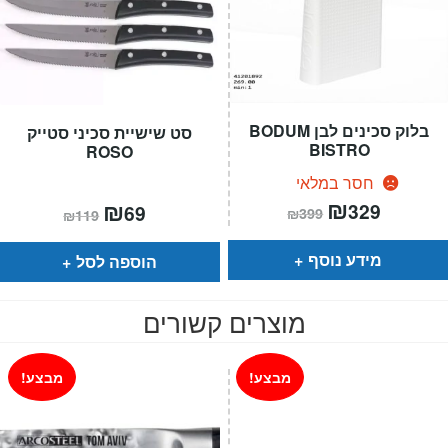
בלוק סכינים לבן BODUM
סט שישיית סכיני סטייק
BISTRO
ROSO
חסר במלאי
המחיר
₪
המחיר
המחיר
₪
המחיר
329
69
₪
399
₪
119
הנוכחי
המקורי
הנוכחי
המקורי
הוא:
היה:
הוא:
היה:
₪399.
₪329.
₪119.
₪69.
מידע נוסף
הוספה לסל
מוצרים קשורים
מבצע!
מבצע!