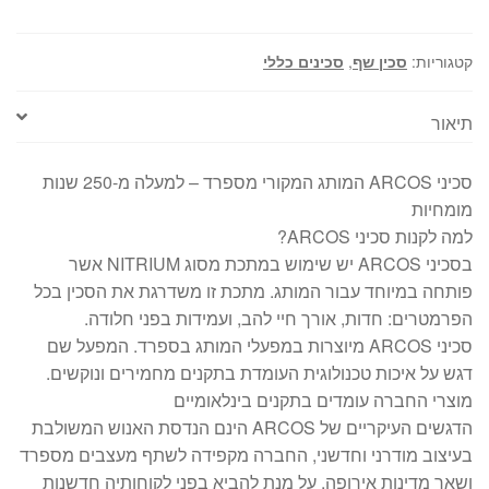
ס"מ
מסדרת
יוניברסל
קטגוריות:
סכין שף
,
סכינים כללי
2813
ARCOS
תיאור
סכיני ARCOS המותג המקורי מספרד – למעלה מ-250 שנות
מומחיות
למה לקנות סכיני ARCOS?
בסכיני ARCOS יש שימוש במתכת מסוג NITRIUM אשר
פותחה במיוחד עבור המותג. מתכת זו משדרגת את הסכין בכל
הפרמטרים: חדות, אורך חיי להב, ועמידות בפני חלודה.
סכיני ARCOS מיוצרות במפעלי המותג בספרד. המפעל שם
דגש על איכות טכנולוגית העומדת בתקנים מחמירים ונוקשים.
מוצרי החברה עומדים בתקנים בינלאומיים
הדגשים העיקריים של ARCOS הינם הנדסת האנוש המשולבת
בעיצוב מודרני וחדשני, החברה מקפידה לשתף מעצבים מספרד
ושאר מדינות אירופה, על מנת להביא בפני לקוחותיה חדשנות