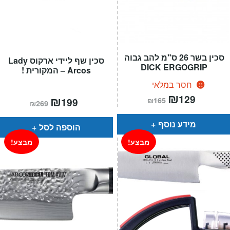
סכין בשר 26 ס"מ להב גבוה
סכין שף ליידי ארקוס Lady
DICK ERGOGRIP
Arcos – המקורית !
חסר במלאי
המחיר
₪
המחיר
129
המחיר
₪
המחיר
₪
165
199
הנוכחי
המקורי
₪
269
הנוכחי
המקורי
הוא:
היה:
הוא:
היה:
₪165.
₪129.
₪269.
₪199.
מידע נוסף
הוספה לסל
מבצע!
מבצע!