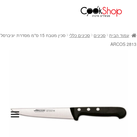
ראשי
חנות
עמוד הבית
סכינים
סכינים כללי
סכין מטבח 15 ס"מ מסדרת יוניברסל
כלי בישול
2813 ARCOS
סירים
מחבתות
כלי הגשה ואירוח
מוצרי חשמל למטבח
גאדג'טס וכלי מטבח
אחסון למטבח
סכינים
אפייה
קפה ותה
גיפט קארד
כלי בית