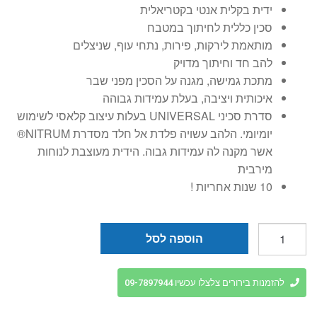
ידית בקלית אנטי בקטריאלית
סכין כללית לחיתוך במטבח
מותאמת לירקות, פירות, נתחי עוף, שניצלים
להב חד וחיתוך מדויק
מתכת גמישה, מגנה על הסכין מפני שבר
איכותית ויציבה, בעלת עמידות גבוהה
סדרת סכיני UNIVERSAL בעלות עיצוב קלאסי לשימוש
יומיומי. הלהב עשויה פלדת אל חלד מסדרת NITRUM®
אשר מקנה לה עמידות גבוה. הידית מעוצבת לנוחות
מירבית
10 שנות אחריות !
כמות
הוספה לסל
של
סכין
מטבח
להזמנות בירורים צלצלו עכשיו 09-7897944
15