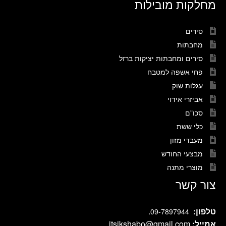
מחלקות מובילות
סירים
מחבתות
סירים ומחבתות יציקות ברזל
פחי אשפה למטבח
עגלות שוק
אביזרי אידוי
סכו"ם
כלי ששת
מעבדי מזון
מבצעי החודש
מוצרי מתנה
צור קשר
טלפון:
.
09-7897944
אמייל:
itsikshabo@gmail.com