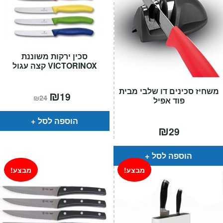
סכין ירקות משוננת
VICTORINOX קצה עגול
משחיז סכינים דו שלבי מבית
המחיר
₪
המחיר
19
₪
24
פוד אפיל
הנוכחי
המקורי
הוא:
היה:
₪24.
₪19.
הוספה לסל
₪
29
הוספה לסל
מבצע!
מבצע!