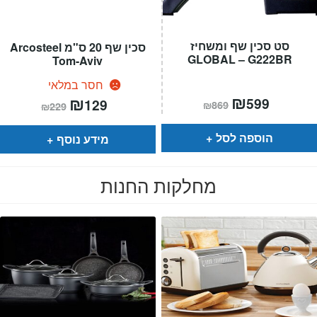
סט סכין שף ומשחיז
סכין שף 20 ס"מ Arcosteel
GLOBAL – G222BR
Tom-Aviv
חסר במלאי
המחיר
₪
המחיר
המחיר
₪
המחיר
599
129
₪
869
₪
229
הנוכחי
המקורי
הנוכחי
המקורי
הוא:
היה:
הוא:
היה:
₪869.
₪599.
₪229.
₪129.
הוספה לסל
מידע נוסף
מחלקות החנות