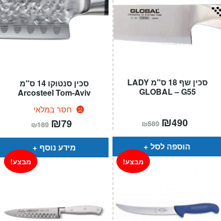
סכין שף 18 ס"מ LADY
סכין סנטוקו 14 ס"מ
GLOBAL – G55
Arcosteel Tom-Aviv
חסר במלאי
המחיר
₪
המחיר
המחיר
₪
המחיר
490
79
₪
589
₪
189
הנוכחי
המקורי
הנוכחי
המקורי
הוא:
היה:
הוא:
היה:
₪589.
₪490.
₪189.
₪79.
הוספה לסל
מידע נוסף
מבצע!
מבצע!