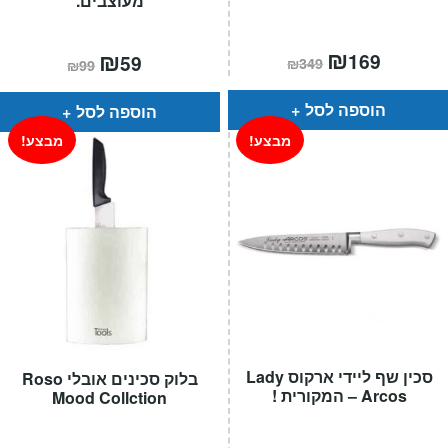
מעוצבים.
המחיר
₪
המחיר
המחיר
₪
המחיר
169
59
₪
349
₪
99
הנוכחי
המקורי
הנוכחי
המקורי
הוא:
היה:
הוא:
היה:
₪349.
₪169.
₪99.
₪59.
הוספה לסל
הוספה לסל
מבצע!
מבצע!
סכין שף ליידי ארקוס Lady
בלוק סכינים אובלי Roso
Arcos – המקורית !
Mood Collction