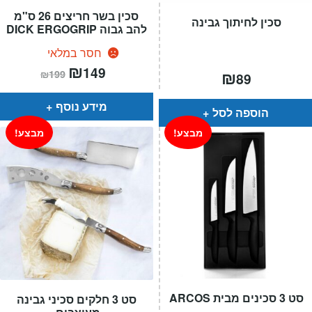
סכין בשר חריצים 26 ס"מ
סכין לחיתוך גבינה
להב גבוה DICK ERGOGRIP
חסר במלאי
המחיר
₪
המחיר
149
₪
₪
199
89
הנוכחי
המקורי
הוא:
היה:
₪199.
₪149.
מידע נוסף
הוספה לסל
מבצע!
מבצע!
סט 3 סכינים מבית ARCOS
סט 3 חלקים סכיני גבינה