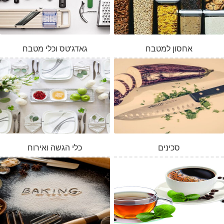
אחסון למטבח
גאדג'טס וכלי מטבח
סכינים
כלי הגשה ואירוח
המלאי אזל