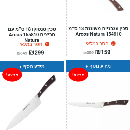
סכין עגבנייה משוננת 13 ס"מ
סכין סנטוקו 18 ס"מ עם
154910 Arcos Natura
חריצים 155810 Arcos
Natura
חסר במלאי
חסר במלאי
המחיר
₪
המחיר
המחיר
₪
המחיר
159
299
₪
399
₪
649
הנוכחי
המקורי
הנוכחי
המקורי
הוא:
היה:
הוא:
היה:
₪399.
₪159.
₪649.
₪299.
מידע נוסף
מידע נוסף
מבצע!
מבצע!