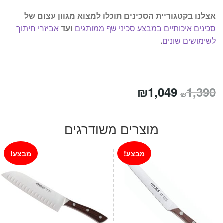
אצלנו בקטגוריית הסכינים תוכלו למצוא מגוון עצום של
סכינים איכותיים במבצע
סכיני שף ממותגים
ועד
אביזרי חיתוך
לשימושים שונים
.
המחיר
המחיר
₪
1,049
1,390
₪
המקורי
הנוכחי
היה:
הוא:
מוצרים משודרגים
₪1,049.
₪1,390.
מבצע!
מבצע!