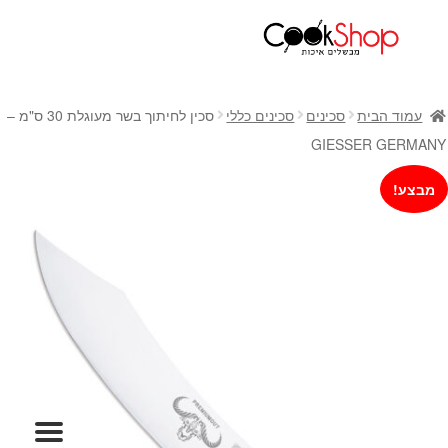
ראשי
חנות
עמוד הבית
סכינים
סכינים כללי
סכין לחיתוך בשר מעוגלת 30 ס"מ –
כלי בישול
GIESSER GERMANY
סירים
מבצע!
מחבתות
כלי הגשה ואירוח
מוצרי חשמל למטבח
גאדג'טס וכלי מטבח
אחסון למטבח
סכינים
אפייה
קפה ותה
גיפט קארד
כלי בית