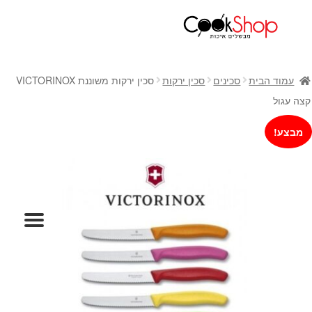
ראשי
חנות
עמוד הבית
סכינים
סכין ירקות
סכין ירקות משוננת VICTORINOX
כלי בישול
קצה עגול
סירים
מבצע!
מחבתות
כלי הגשה ואירוח
מוצרי חשמל למטבח
גאדג'טס וכלי מטבח
אחסון למטבח
סכינים
אפייה
קפה ותה
גיפט קארד
כלי בית