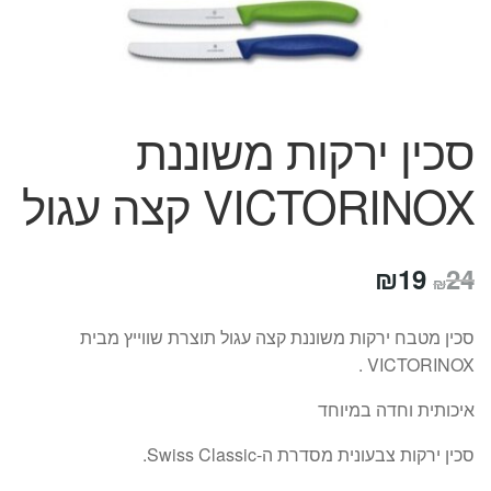
המותגים שלנו
חגים
מתנות לחנוכת בית
מתנות למטבח
סכין ירקות משוננת
מתכונים שלכם
מאמרים
VICTORINOX קצה עגול
עגלת קניות
תשלום
המחיר
המחיר
₪
19
24
₪
המקורי
הנוכחי
סכין מטבח ירקות משוננת קצה עגול תוצרת שווייץ מבית
היה:
הוא:
VICTORINOX .
₪19.
₪24.
איכותית וחדה במיוחד
סכין ירקות צבעונית מסדרת ה-Swiss Classic.