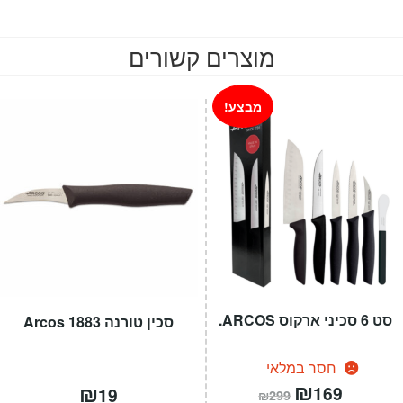
המקורי
הנוכחי
היה:
הוא:
מוצרים קשורים
₪19.
₪24.
מבצע!
סט 6 סכיני ארקוס ARCOS.
סכין טורנה 1883 Arcos
חסר במלאי
המחיר
₪
המחיר
₪
169
19
₪
299
הנוכחי
המקורי