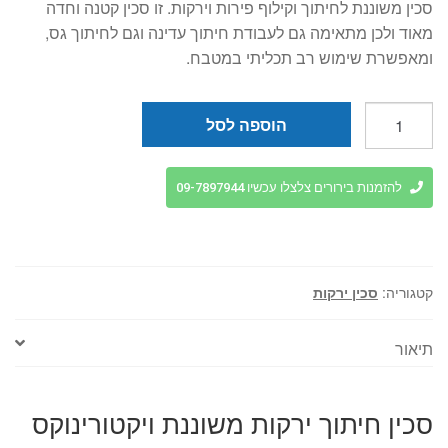
סכין משוננת לחיתוך וקילוף פירות וירקות. זו סכין קטנה וחדה
מאוד ולכן מתאימה גם לעבודת חיתוך עדינה וגם לחיתוך גס,
ומאפשרת שימוש רב תכליתי במטבח.
כמות
הוספה לסל
של
סכין
ירקות
להזמנות בירורים צלצלו עכשיו 09-7897944
משוננת
VICTORINOX
קצה
עגול
קטגוריה:
סכין ירקות
תיאור
סכין חיתוך ירקות משוננת ויקטורינוקס