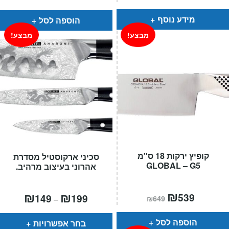
הוא:
היה:
₪299.
₪169.
מידע נוסף
הוספה לסל
מבצע!
מבצע!
קופיץ ירקות 18 ס"מ
סכיני ארקוסטיל מסדרת
GLOBAL – G5
אהרוני בעיצוב מרהיב.
המחיר
₪
המחיר
טווח
₪
₪
539
149
199
–
₪
649
הנוכחי
המקורי
מחירים:
הוא:
היה:
₪649.
₪539.
עד
הוספה לסל
בחר אפשרויות