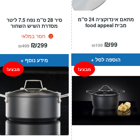
מתאם אינדוקציה 24 ס"מ
סיר 28 ס"מ נפח 7.5 ליטר
מבית food appeal
מסדרת השיש השחור
חסר במלאי
המחיר
₪
המחיר
המחיר
₪
המחיר
99
299
₪
139
₪
499
הנוכחי
המקורי
הנוכחי
המקורי
הוא:
היה:
הוא:
היה:
₪139.
₪99.
₪499.
₪299.
הוספה לסל
מידע נוסף
מבצע!
מבצע!