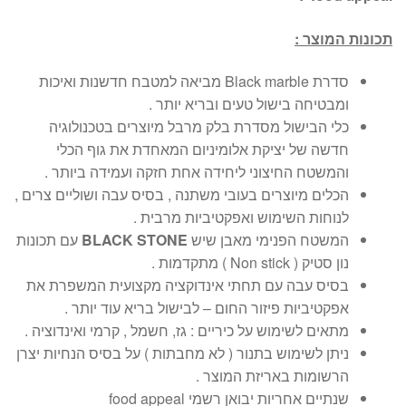
תכונות המוצר :
סדרת Black marble מביאה למטבח חדשנות ואיכות
ומבטיחה בישול טעים ובריא יותר .
כלי הבישול מסדרת בלק מרבל מיוצרים בטכנולוגיה
חדשה של יציקת אלומיניום המאחדת את גוף הכלי
והמשטח החיצוני ליחידה אחת חזקה ועמידה ביותר .
הכלים מיוצרים בעובי משתנה , בסיס עבה ושוליים צרים ,
לנוחות השימוש ואפקטיביות מרבית .
המשטח הפנימי מאבן שיש
BLACK STONE
עם תכונות
נון סטיק ( Non stick ) מתקדמות .
בסיס עבה עם תחתי אינדוקציה מקצועית המשפרת את
אפקטיביות פיזור החום – לבישול בריא עוד יותר .
מתאים לשימוש על כיריים : גז, חשמל , קרמי ואינדוציה .
ניתן לשימוש בתנור ( לא מחבתות ) על בסיס הנחיות יצרן
הרשומות באריזת המוצר .
שנתיים אחריות יבואן רשמי food appeal