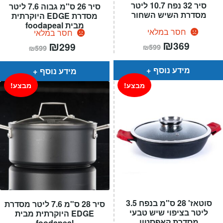
סיר 32 נפח 10.7 ליטר
סיר 26 ס"מ גבוה 7.6 ליטר
מסדרת השיש השחור
מסדרת EDGE היוקרתית
מבית foodapeal
חסר במלאי
חסר במלאי
המחיר
₪
המחיר
המחיר
₪
המחיר
369
299
₪
599
₪
599
הנוכחי
המקורי
הנוכחי
המקורי
הוא:
היה:
הוא:
היה:
₪599.
₪369.
₪599.
₪299.
מידע נוסף
מידע נוסף
מבצע!
מבצע!
סוטאז' 28 ס"מ בנפח 3.5
סיר 28 ס"מ 7.6 ליטר מסדרת
ליטר בציפוי שיש טבעי
EDGE היוקרתית מבית
מסדרת קאפסטון
foodapeal