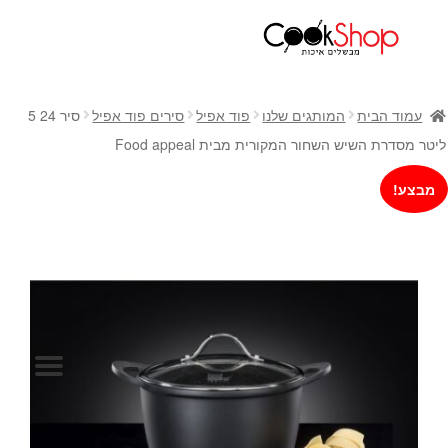
ראשי
חנות
עמוד הבית
המותגים שלנו
פוד אפיל
סירים פוד אפיל
סיר 24 5
כלי בישול
ליטר מסדרת השיש השחור המקורית מבית Food appeal
סירים
מבצע!
מחבתות
כלי הגשה ואירוח
מוצרי חשמל למטבח
גאדג'טס וכלי מטבח
אחסון למטבח
סכינים
אפייה
קפה ותה
גיפט קארד
כלי בית