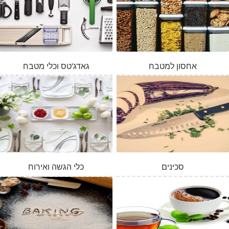
אחסון למטבח
גאדג'טס וכלי מטבח
סכינים
כלי הגשה ואירוח
המלאי אזל