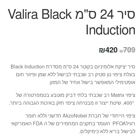
סיר 24 ס"מ Valira Black
Induction
המחיר
המחיר
₪
420
709
₪
המקורי
הנוכחי
סיר יציקת אלומיניום בקוטר 24 ס"מ מסדרת Black Induction
היה:
הוא:
בעלת ציפוי נון סטיק רב שכבתי לבישול ללא שמן ופיזור חום
₪420.
₪709.
אופטימילי המאפשר בישול אחיד של המזון.
ציפוי Matrix רב שכבתי בלתי דביק מוטבע בטמפרטורה של
400°, שיטת ייצור זו מבטיחה ציפוי חזק באיכות הגבוהה ביותר.
ציפוי הייחודי של חברת AkzoNobel חדשני וללא חומר
רעילPFOA העומד בתקנים המחמירים של ה FDA האמריקאי
לבישול בריא ללא כימיקלים.