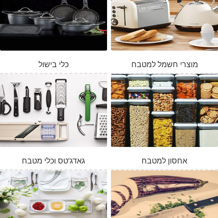
מוצרי חשמל למטבח
כלי בישול
אחסון למטבח
גאדג'טס וכלי מטבח