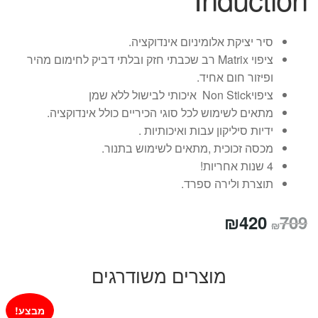
סיר יציקת אלומיניום אינדוקציה.
ציפוי Matrix רב שכבתי חזק ובלתי דביק לחימום מהיר
ופיזור חום אחיד.
ציפויNon Stick איכותי לבישול ללא שמן
מתאים לשימוש לכל סוגי הכיריים כולל אינדוקציה.
ידיות סיליקון עבות ואיכותיות .
מכסה זכוכית ,מתאים לשימוש בתנור.
4 שנות אחריות!
תוצרת ולירה ספרד.
המחיר
המחיר
₪
420
709
₪
המקורי
הנוכחי
היה:
הוא:
מוצרים משודרגים
₪420.
₪709.
מבצע!