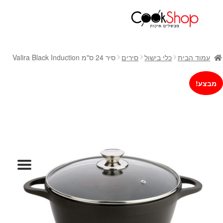
ראשי
חנות
עמוד הבית
כלי בישול
סירים
סיר 24 ס"מ Valira Black Induction
כלי בישול
סירים
מבצע!
מחבתות
כלי הגשה ואירוח
מוצרי חשמל למטבח
גאדג'טס וכלי מטבח
אחסון למטבח
סכינים
אפייה
קפה ותה
גיפט קארד
כלי בית