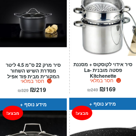
סיר אידוי לקוסקוס + מסננת
סיר מרק 22 ס"מ 4.5 ליטר
פסטה מובנית La-
מסדרת השיש השחור
Kitchenette
המקורית מבית פוד אפיל
חסר במלאי
חסר במלאי
המחיר
₪
המחיר
המחיר
₪
המחיר
169
219
₪
249
₪
329
הנוכחי
המקורי
הנוכחי
המקורי
הוא:
היה:
הוא:
היה:
₪249.
₪169.
₪329.
₪219.
מידע נוסף
מידע נוסף
מבצע!
מבצע!