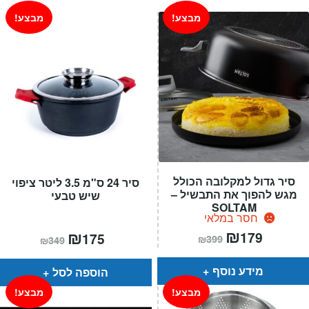
מבצע!
מבצע!
סיר גדול למקלובה הכולל
סיר 24 ס"מ 3.5 ליטר ציפוי
מגש להפוך את התבשיל –
שיש טבעי
SOLTAM
חסר במלאי
המחיר
₪
המחיר
המחיר
₪
המחיר
179
175
₪
399
₪
349
הנוכחי
המקורי
הנוכחי
המקורי
הוא:
היה:
הוא:
היה:
₪399.
₪179.
₪349.
₪175.
מידע נוסף
הוספה לסל
מבצע!
מבצע!