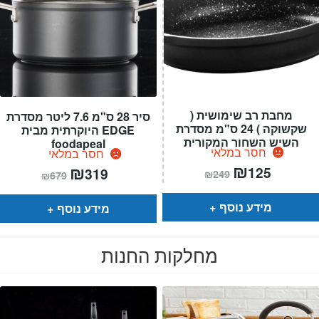
מחבת רב שימושית (
סיר 28 ס"מ 7.6 ליטר מסדרת
שקשוקה ) 24 ס"מ מסדרת
EDGE היוקרתית מבית
השיש השחור המקורית
foodapeal
חסר במלאי
חסר במלאי
המחיר
₪
המחיר
המחיר
₪
המחיר
125
319
₪
249
₪
679
הנוכחי
המקורי
הנוכחי
המקורי
הוא:
היה:
הוא:
היה:
₪249.
₪125.
₪679.
₪319.
מידע נוסף
מידע נוסף
מחלקות החנות