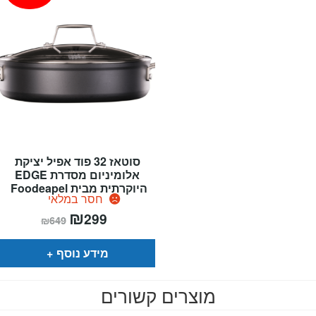
סוטאז 32 פוד אפיל יציקת
אלומיניום מסדרת EDGE
היוקרתית מבית Foodeapel
חסר במלאי
המחיר
₪
המחיר
299
₪
649
הנוכחי
המקורי
הוא:
היה:
₪649.
₪299.
מידע נוסף
מוצרים קשורים