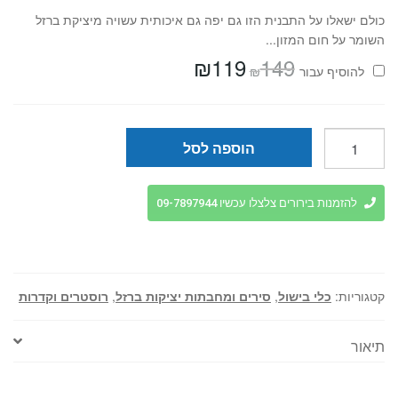
כולם ישאלו על התבנית הזו גם יפה גם איכותית עשויה מיציקת ברזל
השומר על חום המזון...
₪
119
149
המחיר
המחיר
₪
להוסיף⁦⁩ עבור
המקורי
הנוכחי
היה:
הוא:
₪119.
₪149.
כמות
הוספה לסל
של
סיר
24
להזמנות בירורים צלצלו עכשיו 09-7897944
ס"מ
יציקת
ברזל
HERITAGE
קטגוריות:
כלי בישול
,
סירים ומחבתות יציקות ברזל
,
רוסטרים וקדרות
תיאור