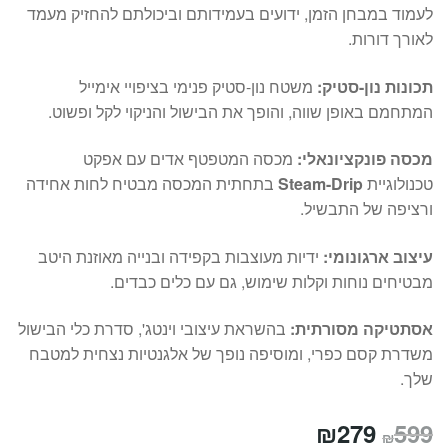
לעמוד במבחן הזמן, ידועים בעמידותם וביכולתם להחזיק מעמד
לאורך דורות.
תכונות נון-סטיק:
משטח נון-סטיק פנימי בציפויי אימייל
המתחמם באופן שווה, והופך את הבישול והניקוי לקל ופשוט.
מכסה פונקציונאלי:
מכסה המטפטף אדים עם אפקט
טכנולוגיית
Steam-Drip
בתחתית המכסה מבטיח לחות אחידה
ורציפה של התבשיל.
עיצוב ארגונומי:
ידיות מעוצבות בקפידה ובנייה מאוזנת היטב
מבטיחים נוחות וקלות שימוש, גם עם כלים כבדים.
אסתטיקה מסורתית:
בהשראת עיצובי וינטג', סדרת כלי הבישול
משדרת קסם כפרי, ומוסיפה נופך של אלגנטיות נצחית למטבח
שלך.
המחיר
המחיר
₪
279
599
₪