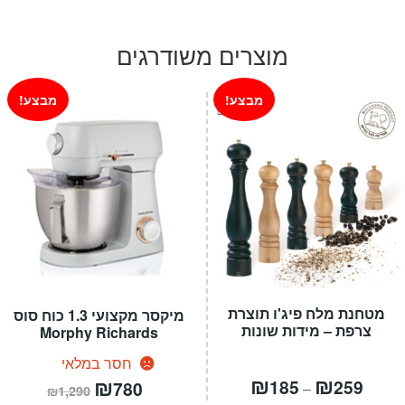
המקורי
הנוכחי
היה:
הוא:
מוצרים משודרגים
₪279.
₪599.
מבצע!
מבצע!
מטחנת מלח פיג'ו תוצרת
מיקסר מקצועי 1.3 כוח סוס
צרפת – מידות שונות
Morphy Richards
חסר במלאי
טווח
₪
₪
המחיר
₪
המחיר
185
259
780
–
₪
1,290
חירים:
הנוכחי
המקורי