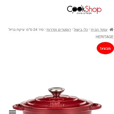
ראשי
חנות
עמוד הבית
כלי בישול
רוסטרים וקדרות
סיר 24 ס"מ יציקת ברזל
כלי בישול
HERITAGE
סירים
מבצע!
מחבתות
כלי הגשה ואירוח
מוצרי חשמל למטבח
גאדג'טס וכלי מטבח
אחסון למטבח
סכינים
אפייה
קפה ותה
גיפט קארד
כלי בית