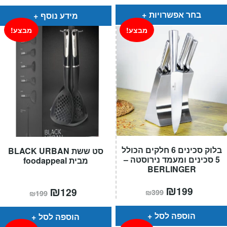
הוא:
היה:
עד
₪1,290.
₪780.
בחר אפשרויות
מידע נוסף
מבצע!
מבצע!
בלוק סכינים 6 חלקים הכולל
סט ששת BLACK URBAN
5 סכינים ומעמד נירוסטה –
מבית foodappeal
BERLINGER
המחיר
₪
המחיר
המחיר
₪
המחיר
199
129
₪
399
₪
199
הנוכחי
המקורי
הנוכחי
המקורי
הוא:
היה:
הוא:
היה:
₪399.
₪199.
₪199.
₪129.
הוספה לסל
הוספה לסל