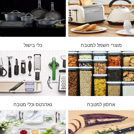
מוצרי חשמל למטבח
כלי בישול
אחסון למטבח
גאדג'טס וכלי מטבח