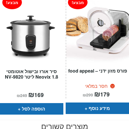
מבצע!
מבצע!
פורס מזון ידני – food appeal
סיר אורז ובישול אוטומטי
Neovix 1.8 ליטר NV-9820
חסר במלאי
המחיר
₪
המחיר
המחיר
₪
המחיר
179
169
₪
299
₪
249
הנוכחי
המקורי
הנוכחי
המקורי
הוא:
היה:
הוא:
היה:
₪299.
₪179.
₪249.
₪169.
מידע נוסף
הוספה לסל
מוצרים קשורים