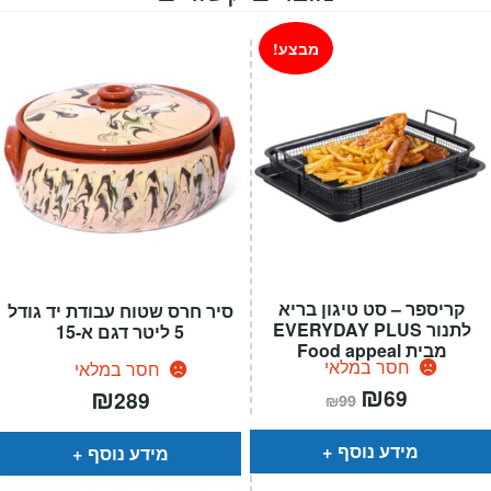
מבצע!
קריספר – סט טיגון בריא
סיר חרס שטוח עבודת יד גודל
לתנור EVERYDAY PLUS
5 ליטר דגם א-15
מבית Food appeal
חסר במלאי
חסר במלאי
המחיר
₪
המחיר
₪
69
289
₪
99
הנוכחי
המקורי
הוא:
היה:
₪99.
₪69.
מידע נוסף
מידע נוסף