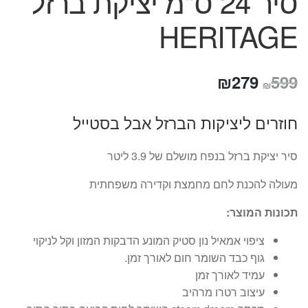
סיר 24 ס"מ יציקת ברזל
HERITAGE
המחיר
המחיר
₪
279
599
₪
המקורי
הנוכחי
חוזרים ליציקות הברזל אבל בסטייל
היה:
הוא:
₪279.
₪599.
סיר יציקת ברזל בנפח מושלם של 3.9 ליטר
מעולה להכנת לחם מחמצת וקדירה משפחתית
תכונות המוצר:
ציפוי אמאיל נון סטיק המונע הדבקות המזון וקל לניקוי
גוף כבד השומר חום לאורך זמן.
עמיד לאורך זמן
עיצוב רטרו מרהיב