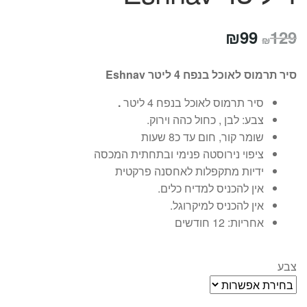
המחיר
המחיר
₪
99
129
₪
המקורי
הנוכחי
סיר תרמוס לאוכל בנפח 4 ליטר Eshnav
היה:
הוא:
סיר תרמוס לאוכל בנפח 4 ליטר
.
₪99.
₪129.
צבע: לבן , כחול כהה וירוק.
שומר קור, חום עד כ8 שעות
ציפוי נירוסטה פנימי ובתחתית המכסה
ידיות מתקפלות לאחסנה פרקטית
אין להכניס למדיח כלים.
אין להכניס למיקרוגל.
אחריות: 12 חודשים
צבע