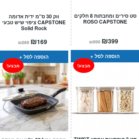
סט סירים ומחבתות 8 חלקים
ווק 30 ס"מ ידית אדומה
ROSO CAPSTONE
CAPSTONE ציפוי שיש טבעי
Solid Rock
המחיר
₪
המחיר
המחיר
₪
המחיר
399
169
₪
999
₪
269
הנוכחי
המקורי
הנוכחי
המקורי
הוא:
היה:
הוא:
היה:
₪999.
₪399.
₪269.
₪169.
הוספה לסל
הוספה לסל
מבצע!
מבצע!