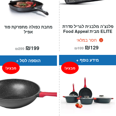
פלנצ'ה מלבנית לגריל סדרת
מחבת כפולה מתפרקת פוד
ELITE מבית Food Appeal
אפיל
חסר במלאי
המחיר
₪
המחיר
המחיר
₪
המחיר
129
199
₪
199
₪
299
הנוכחי
המקורי
הנוכחי
המקורי
הוא:
היה:
הוא:
היה:
₪199.
₪129.
₪299.
₪199.
מידע נוסף
הוספה לסל
מבצע!
מבצע!