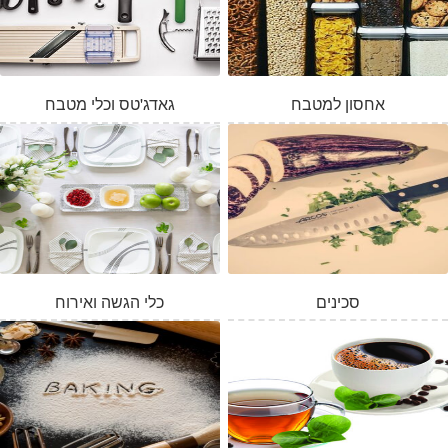
אחסון למטבח
גאדג'טס וכלי מטבח
סכינים
כלי הגשה ואירוח