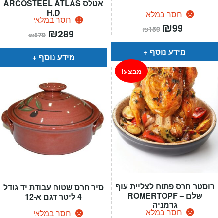
אטלס ARCOSTEEL ATLAS
H.D
חסר במלאי
חסר במלאי
המחיר
₪
המחיר
99
₪
159
המחיר
₪
המחיר
הנוכחי
המקורי
289
₪
579
הנוכחי
המקורי
הוא:
היה:
הוא:
היה:
₪159.
₪99.
מידע נוסף
₪579.
₪289.
מידע נוסף
מבצע!
רוסטר חרס פתוח לצליית עוף
סיר חרס שטוח עבודת יד גודל
שלם – ROMERTOPF
4 ליטר דגם א-12
גרמניה
חסר במלאי
חסר במלאי