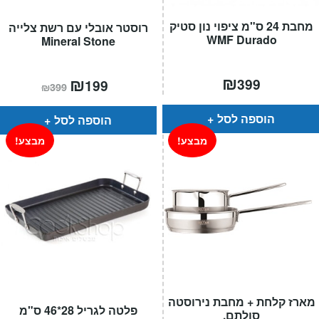
מחבת 24 ס"מ ציפוי נון סטיק
רוסטר אובלי עם רשת צלייה
WMF Durado
Mineral Stone
₪
המחיר
₪
המחיר
399
199
₪
399
הנוכחי
המקורי
הוא:
היה:
₪399.
₪199.
הוספה לסל
הוספה לסל
מבצע!
מבצע!
מארז קלחת + מחבת נירוסטה
פלטה לגריל 28*46 ס"מ
סולתם.