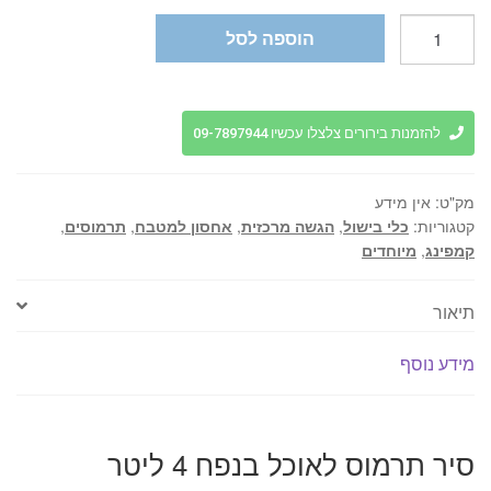
כמות
הוספה לסל
של
סיר
תרמוס
לאוכל
להזמנות בירורים צלצלו עכשיו 09-7897944
בנפח
4
מק"ט:
אין מידע
ליטר
קטגוריות:
כלי בישול
,
הגשה מרכזית
,
אחסון למטבח
,
תרמוסים
,
Eshnav
קמפינג
,
מיוחדים
תיאור
מידע נוסף
סיר תרמוס לאוכל בנפח 4 ליטר