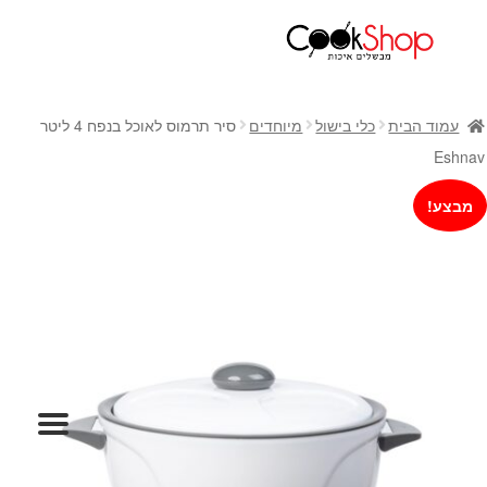
ראשי
חנות
עמוד הבית
כלי בישול
מיוחדים
סיר תרמוס לאוכל בנפח 4 ליטר
כלי בישול
Eshnav
סירים
מבצע!
מחבתות
כלי הגשה ואירוח
מוצרי חשמל למטבח
גאדג'טס וכלי מטבח
אחסון למטבח
סכינים
אפייה
קפה ותה
גיפט קארד
כלי בית