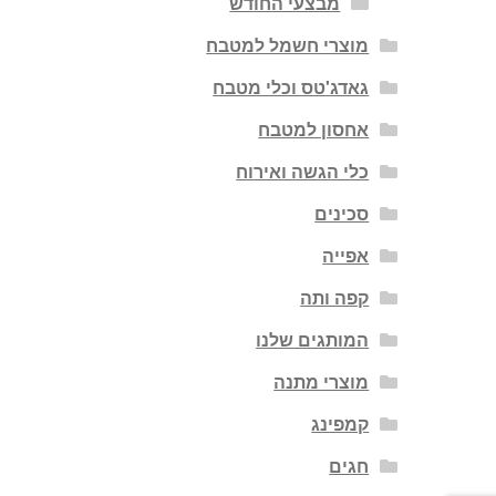
מבצעי החודש
מוצרי חשמל למטבח
גאדג'טס וכלי מטבח
אחסון למטבח
כלי הגשה ואירוח
סכינים
אפייה
קפה ותה
המותגים שלנו
מוצרי מתנה
קמפינג
חגים