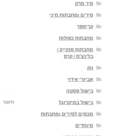
סיר מרק
סירים ומחבתות מיני
קריספר
מחבתות כפולות
מחבתות פנקייק /
בלינצ'ס / קרפ
ווק
אביזרי אידוי
בישול פסטה
תיאור
בישול במיקרוגל
מכסים לסירים ומחבתות
מיוחדים