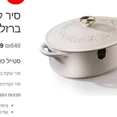
סיר ק
ברזל 33 ס"מ RITAGE
המ
9
₪
649
המ
סטייל כז
הי
9.
סיר יציקת ברזל
סיר הקדירה 
תכונות המו
ציפוי
גוף כ