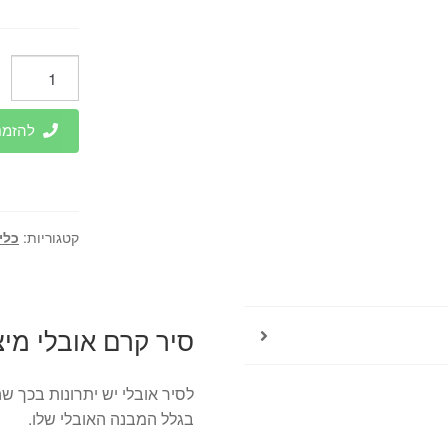
כמות
של
סיר
להזמנות 
קרם
אובלי
מיציקת
ברזל
קטגוריות:
כלי
33
ס"מ
HERITAGE
סיר קרם אובלי מיציקת ברזל 
לסיר אובלי יש יתרונות בכך ש
בגלל המבנה האובלי שלו.