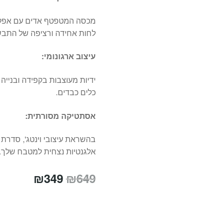
מכסה המטפטף אדים עם אפקט
לחות אחידה ורציפה של התבש
עיצוב ארגונומי:
ידיות מעוצבות בקפידה ובנייה
כלים כבדים.
אסתטיקה מסורתית:
בהשראת עיצובי וינטג', סדרת 
אלגנטיות נצחית למטבח שלך.
המחיר
המחיר
₪
349
₪
649
המקורי
הנוכחי
היה:
הוא: