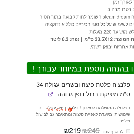
לאורך זמן
 רטרו מרהיב
עה בתוך הסיר
 לשימוש על כל סוגי הכיריים כולל אינדוקציה
מוש עד 220 מעלות
33.5X12 ס"מ | נפח: 6.3 ליטר
ו בהנחה נוספת במיוחד עבורך !
פלנצ'ה פלטת פיצה ובשרים עגולה 34
ס"מ מיציקת ברזל דופן גבוהה
הפלנצ'ה המושלמת לטאבון ! פלטת פיצה עגולה ורב
המלאי אזל
שימושית. מיועדת לאפיית פיצות ומתאימה גם לבישול
וצלייה...
₪
219
₪
249
המחיר
המחיר
להוסיף⁦⁩ עבור
המקורי
הנוכחי