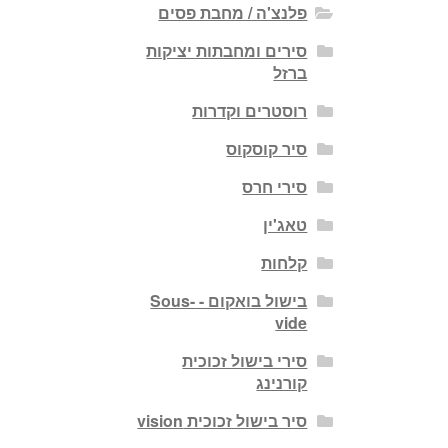
פלנצ'ה / מחבת פסים
סירים ומחבתות יציקות
ברזל
רוסטרים וקדרות
סיר קוסקוס
סירי חרס
טאג'ין
קלחות
בישול בואקום - Sous-
vide
סירי בישול זכוכית
קורנינג
סיר בישול זכוכית vision