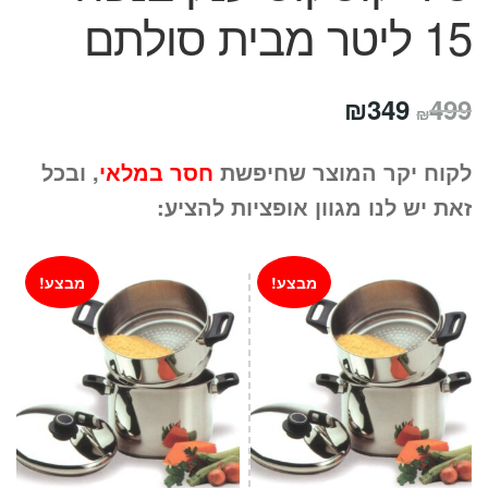
15 ליטר מבית סולתם
המחיר
המחיר
₪
349
499
₪
המקורי
הנוכחי
לקוח יקר המוצר שחיפשת
חסר במלאי
, ובכל
היה:
הוא:
זאת יש לנו מגוון אופציות להציע:
₪349.
₪499.
מבצע!
מבצע!