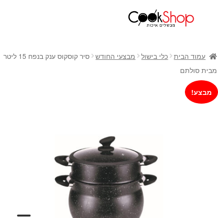
ראשי
חנות
עמוד הבית
כלי בישול
מבצעי החודש
סיר קוסקוס ענק בנפח 15 ליטר
כלי בישול
מבית סולתם
סירים
מבצע!
מחבתות
כלי הגשה ואירוח
מוצרי חשמל למטבח
גאדג'טס וכלי מטבח
אחסון למטבח
סכינים
אפייה
קפה ותה
גיפט קארד
כלי בית