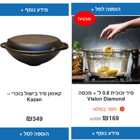
הוספה לסל
מידע נוסף
מבצע!
סיר זכוכית 0.8 ל' + מכסה
קאזאן סיר בישול בוכרי –
Vision Diamond
Kazan
חסר במלאי
המחיר
₪
המחיר
₪
169
349
₪
339
הנוכחי
המקורי
הוא:
היה:
₪339.
₪169.
מידע נוסף
הוספה לסל