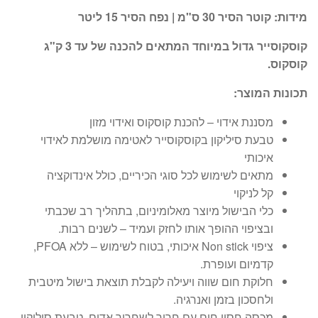
מידות: קוטר הסיר 30 ס"מ | נפח הסיר 15 ליטר
קוסקוסייר גדול במיוחד המתאים להכנה של עד 3 ק"ג
קוסקוס.
תכונות המוצר:
מסננת אידוי – להכנת קוסקוס ואידוי מזון
טבעת סיליקון בקוסקוסייר לאטימה מושלמת לאידוי
איכותי
מתאים לשימוש לכל סוגי הכיריים, כולל אינדוקציה
קל לניקוי
כלי הבישול מיוצר מאלומיניום, בתהליך רב שכבתי
ובציפוי ההופך אותו לחזק ועמיד – לשנים רבות.
ציפוי Non stick איכותי, בטוח לשימוש – ללא PFOA,
קדמיום ועופרת.
חלוקת חום שווה ויעילה לקבלת תוצאת בישול מיטבית
ולחסכון בזמן ואנרגיה.
מכסה חסין חום עם חריר לשחרור אדים, טבעת סיליקון