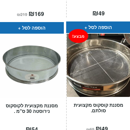
₪
המחיר
₪
המחיר
49
169
₪
219
הנוכחי
המקורי
הוא:
היה:
₪219.
₪169.
הוספה לסל
הוספה לסל
מבצע!
מסננת קוסקוס מקצועית
מסננת מקצועית לקוסקוס
סולתם.
נירוסטה 30 ס"מ .
המחיר
₪
המחיר
₪
49
54
₪
69