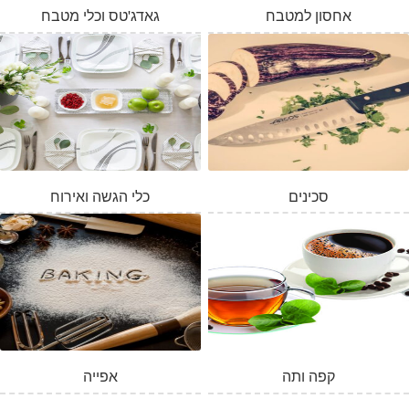
אחסון למטבח
גאדג'טס וכלי מטבח
סכינים
כלי הגשה ואירוח
המלאי אזל
קפה ותה
אפייה