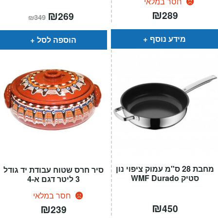
חסר במלאי
₪
המחיר
₪
המחיר
289
269
₪
349
הנוכחי
המקורי
הוא:
היה:
₪349.
₪269.
מידע נוסף
הוספה לסל
מחבת 28 ס"מ עמוק ציפוי נון
סיר חרס שטוח עבודת יד גודל
סטיק WMF Durado
3 ליטר דגם א-4
חסר במלאי
₪
₪
450
239