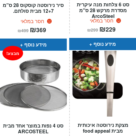
סט 6 צלחות מנה עיקרית
סיר נירוסטה קוסקוס 28 ס"מ
מסדרת מרקש 28 ס"מ
12+7 מבית סולתם.
ArcoSteel
חסר במלאי
חסר במלאי
המחיר
₪
המחיר
המחיר
₪
המחיר
229
369
₪
299
₪
499
הנוכחי
המקורי
הנוכחי
המקורי
הוא:
היה:
הוא:
היה:
₪299.
₪229.
₪499.
₪369.
מידע נוסף
מידע נוסף
מבצע!
מצקת נירוסטה איכותית
סט 4 נפות במוצר אחד מבית
מבית food appeal
ARCOSTEEL