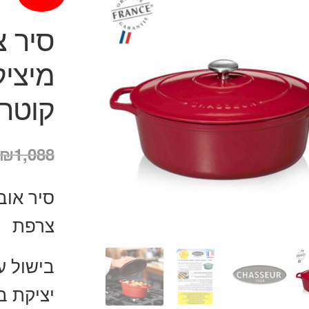
קוטר 33 ס"
₪
1,088
צרפת
בישול ע
יציקת ב