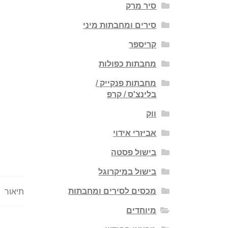
סיר מרק
סירים ומחבתות מיני
קריספר
מחבתות כפולות
מחבתות פנקייק /
בלינצ'ס / קרפ
ווק
אביזרי אידוי
בישול פסטה
בישול במיקרוגל
מכסים לסירים ומחבתות
תיאור
מיוחדים