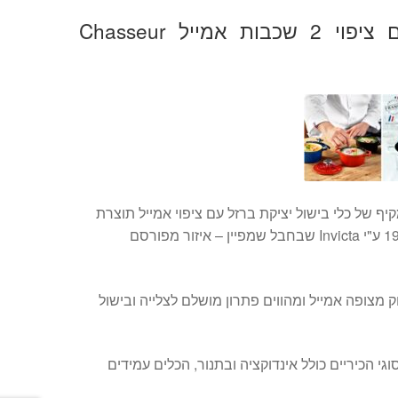
סיר יציקת ברזל עם ציפוי 2 שכבות אמייל Chasseur
היא אוסף מקיף של כלי בישול יציקת ברזל עם ציפוי אמייל תוצרת
צרפת אשר מיוצרת משנת 1924 ע"י Invicta שבחבל שמפיין – איזור מפורסם
ק מצופה אמייל ומהווים פתרון מושלם לצלייה ובישול
י הכיריים כולל אינדוקציה ובתנור, הכלים עמידים