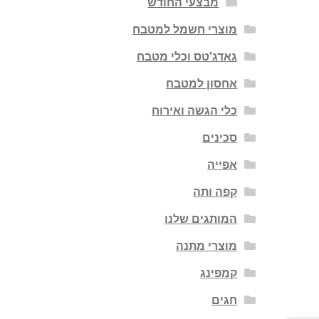
מבצעי החודש
מוצרי חשמל למטבח
גאדג'טס וכלי מטבח
אחסון למטבח
כלי הגשה ואירוח
סכינים
אפייה
קפה ותה
המותגים שלנו
מוצרי מתנה
קמפינג
חגים