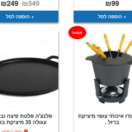
₪
249
₪
349
₪
99
המחיר
ה
המקורי
ה
היה:
ה
.
₪349.
הוספה לסל
הוספה לסל
מבצע!
דו איכותי עשוי מיציקת
פלנצ'ה פלטת פיצה וב
ברזל .
עגולה 35 מיציקת ברזל
חסר במלאי