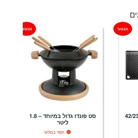
ים
מבצע!
מבצע!
טת צלייה דו-צדדית 42/23
סט פונדו גדול במיוחד – 1.8
ליטר
חסר במלאי