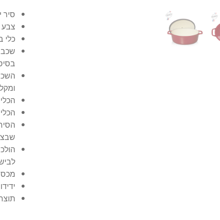
סיר יציק
צבע 
כלי בישול Chasseur מ
שכבה 
בסיס
השכבה
ומקלה
הכלים
הכלים ע
הסיר 
שבצרפ
הולכת
לבישו
מכסה 
ידידותי ל
תוצר