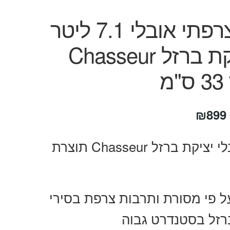
סיר צרפתי אובלי 7.1 ליטר
מיציקת ברזל Chasseur
מ
המחיר
המחיר
₪
899
המקורי
הנוכחי
סיר אובלי יציקת ברזל Chasseur תוצרת
היה:
הוא:
₪899.
₪1,088.
ל פי מסורת ותרבות צרפת בסירי
רזל בסטנדרט גבוה