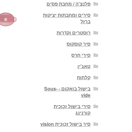
פלנצ'ה / מחבת פסים
סירים ומחבתות יציקות
ברזל
רוסטרים וקדרות
סיר קוסקוס
סירי חרס
טאג'ין
קלחות
בישול בואקום - Sous-
vide
סירי בישול זכוכית
קורנינג
סיר בישול זכוכית vision