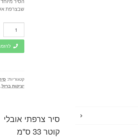
הסיר מיוחד 
שבצרפת אשר 
כמות
של
סיר
להזמנות 
צרפתי
אובלי
7.1
ליטר
קטגוריות:
סיר
מיציקת
יציקות ברזל
,
ברזל
Chasseur
קוטר
33
ס"מ
קוטר 33 ס"מ