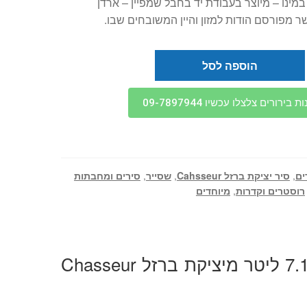
במינו – מיוצר בעבודת יד בחבל שמפיין – ארדן
מפורסם הודות למזון והיין המשובחים שבו.
הוספה לסל
בירורים צלצלו עכשיו 09-7897944
ים
,
סיר יציקת ברזל Cahsseur
,
שסייר
,
סירים ומחבתות
רוסטרים וקדרות
,
מיוחדים
סיר צרפתי אובלי 7.1 ליטר מיציקת ברזל Chasseur