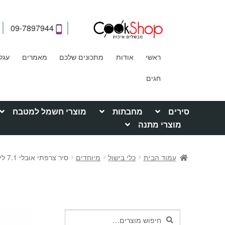
09-7897944
ראשי
אודות
מתכונים שלכם
מאמרים
עגל
חגים
סירים
מחבתות
מוצרי חשמל למטבח
מוצרי מתנה
עמוד הבית
כלי בישול
מיוחדים
סיר צרפתי אובלי 7.1 ליטר מיציקת ברזל Chasseur קוטר 33 ס"מ
חיפוש
חיפוש