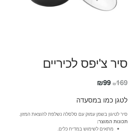
המותגים שלנו
חגים
מתנות לחנוכת בית
מתנות למטבח
מתכונים שלכם
מאמרים
עגלת קניות
סיר צ'יפס לכיריים
תשלום
המחיר
המחיר
₪
99
169
₪
המקורי
הנוכחי
לטגן כמו במסעדה
היה:
הוא:
₪99.
₪169.
סיר לטיגון בשמן עמוק עם סלסלה נשלפת להוצאת המזון.
תכונות המוצר:
מתאים לשימוש במדיח כלים.