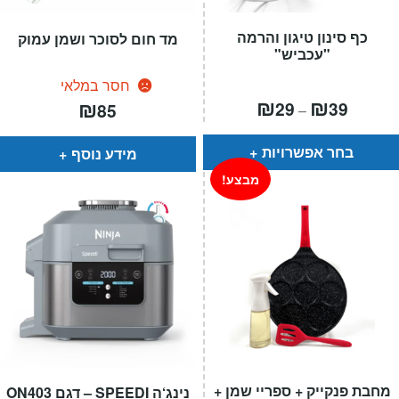
כף סינון טיגון והרמה
מד חום לסוכר ושמן עמוק
"עכביש"
חסר במלאי
טווח
₪
₪
₪
29
39
85
–
מחירים:
עד
בחר אפשרויות
מידע נוסף
מבצע!
מחבת פנקייק + ספריי שמן +
נינג‘ה SPEEDI – דגם ON403