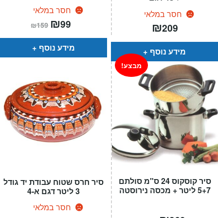
חסר במלאי
חסר במלאי
המחיר
₪
המחיר
99
₪
₪
159
209
הנוכחי
המקורי
הוא:
היה:
₪159.
₪99.
מידע נוסף
מידע נוסף
מבצע!
סיר קוסקוס 24 ס"מ סולתם
סיר חרס שטוח עבודת יד גודל
5+7 ליטר + מכסה נירוסטה
3 ליטר דגם א-4
חסר במלאי
המחיר
המחיר