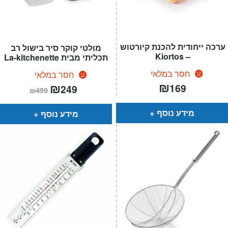
ערכה ייחודית להכנת קיורטוש
מולטי קוקר סיר בישול רב
– Kiortos
תכליתי מבית La-kitchenette
חסר במלאי
חסר במלאי
₪
המחיר
₪
המחיר
169
249
₪
499
הנוכחי
המקורי
הוא:
היה:
₪499.
₪249.
מידע נוסף
מידע נוסף