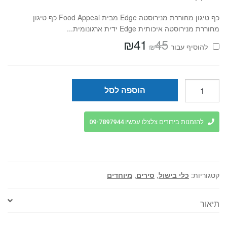
כף טיגון מחוררת מנירוסטה Edge מבית Food Appeal כף טיגון
מחוררת מנירוסטה איכותית Edge ידית ארגונומית...
₪
41
45
המחיר
המחיר
₪
להוסיף⁦⁩ עבור
המקורי
הנוכחי
היה:
הוא:
₪41.
₪45.
כמות
הוספה לסל
של
סיר
צ'יפס
להזמנות בירורים צלצלו עכשיו 09-7897944
לכיריים
קטגוריות:
כלי בישול
,
סירים
,
מיוחדים
תיאור