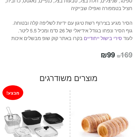
ספינג', שניצלים, חלת בצל, טבעות בצל, כנפיים, נאגטס, כרובית,
חציל בטמפורה ואפילו שבייקיה
הסיר מגיע בצירוף רשת טיגון עם ידיות לשליפה קלה ובטוחה.
גוף הסיר ונפחו בגודל אידיאלי של 26 ס”מ ומכיל 5.5 ליטר.
לעוד
סירי בישול ייחודיים
בקרו באתר קוק שופ מבשלים איכות
המחיר
המחיר
₪
99
169
₪
המקורי
הנוכחי
היה:
הוא:
מוצרים משודרגים
₪99.
₪169.
מבצע!