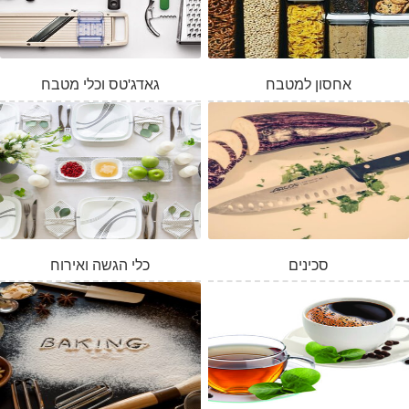
אחסון למטבח
גאדג'טס וכלי מטבח
סכינים
כלי הגשה ואירוח