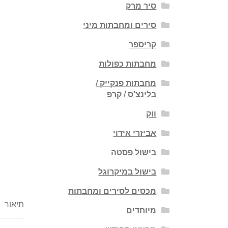
סיר מרק
סירים ומחבתות מיני
קריספר
מחבתות כפולות
מחבתות פנקייק /
בלינצ'ס / קרפ
ווק
אביזרי אידוי
בישול פסטה
בישול במיקרוגל
מכסים לסירים ומחבתות
תיאור
מיוחדים