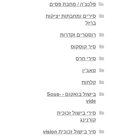
פלנצ'ה / מחבת פסים
סירים ומחבתות יציקות
ברזל
רוסטרים וקדרות
סיר קוסקוס
סירי חרס
טאג'ין
קלחות
בישול בואקום - Sous-
vide
סירי בישול זכוכית
קורנינג
סיר בישול זכוכית vision