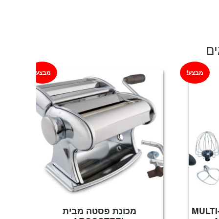
ים
מבצע!
מבצע!
י ענק MULTI-MIX
מכונת פסטה מבית