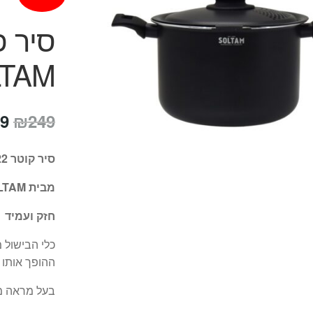
TAM
המ
9
₪
249
המ
סיר קוטר 22 ס"מ בנפח 5.5 להכנ פסטה מושלמת.
הי
מבית SOLTAM
9.
חזק ועמיד
כלי הבישול 
ההופך אותו 
בעל מראה מע