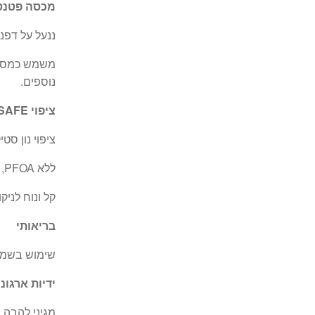
מכסה פטנט 
ננעל על דפנ
משמש כמסננ
נוספים.
ציפוי NON STICK FOOD SAFE
ציפוי נון סט
ללא PFOA, קדמיום או עופרת, ידידותי לסביבה.
קל ונוח לניק
בריאותי
שימוש בשמן
ידיות ארגונו
מגיני להבה 