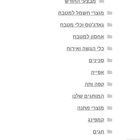
מבצעי החודש
מוצרי חשמל למטבח
גאדג'טס וכלי מטבח
אחסון למטבח
כלי הגשה ואירוח
סכינים
אפייה
קפה ותה
המותגים שלנו
מוצרי מתנה
קמפינג
חגים