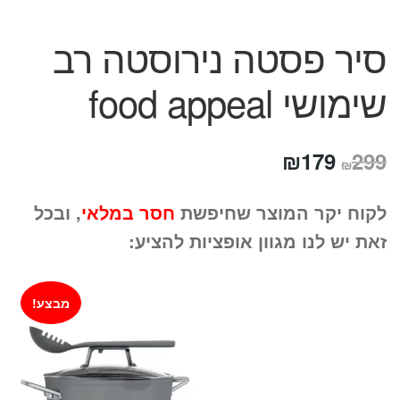
סיר פסטה נירוסטה רב
שימושי food appeal
המחיר
המחיר
₪
179
299
₪
המקורי
הנוכחי
לקוח יקר המוצר שחיפשת
חסר במלאי
, ובכל
היה:
הוא:
זאת יש לנו מגוון אופציות להציע:
₪179.
₪299.
מבצע!