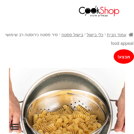
ראשי
חנות
עמוד הבית
כלי בישול
בישול פסטה
סיר פסטה נירוסטה רב שימושי
כלי בישול
food appeal
סירים
מבצע!
מחבתות
כלי הגשה ואירוח
מוצרי חשמל למטבח
גאדג'טס וכלי מטבח
אחסון למטבח
סכינים
אפייה
קפה ותה
גיפט קארד
כלי בית