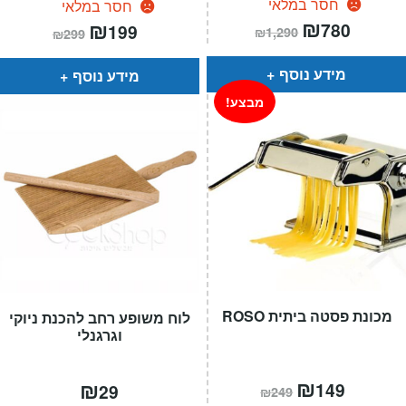
חסר במלאי
חסר במלאי
המחיר
₪
המחיר
המחיר
₪
המחיר
780
199
₪
1,290
₪
299
הנוכחי
המקורי
הנוכחי
המקורי
הוא:
היה:
הוא:
היה:
₪1,290.
₪780.
₪299.
₪199.
מידע נוסף
מידע נוסף
מבצע!
מכונת פסטה ביתית ROSO
לוח משופע רחב להכנת ניוקי
וגרגנלי
המחיר
₪
המחיר
₪
149
29
₪
249
הנוכחי
המקורי