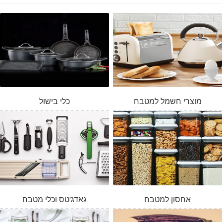
מוצרי חשמל למטבח
כלי בישול
אחסון למטבח
גאדג'טס וכלי מטבח