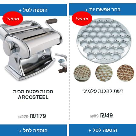
הוא:
היה:
₪249.
₪149.
בחר אפשרויות
הוספה לסל
מבצע!
מבצע!
רשת להכנת פלמיני
מכונת פסטה מבית
ARCOSTEEL
המחיר
₪
המחיר
המחיר
₪
המחיר
49
179
₪
89
₪
279
הנוכחי
המקורי
הנוכחי
המקורי
הוא:
היה:
הוא:
היה:
₪89.
₪49.
₪279.
₪179.
הוספה לסל
הוספה לסל