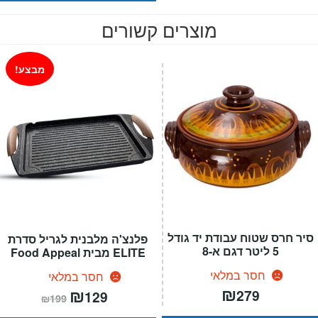
מוצרים קשורים
מבצע!
סיר חרס שטוח עבודת יד גודל
פלנצ'ה מלבנית לגריל סדרת
5 ליטר דגם א-8
ELITE מבית Food Appeal
חסר במלאי
חסר במלאי
₪
המחיר
₪
המחיר
279
129
₪
199
הנוכחי
המקורי
הוא:
היה: