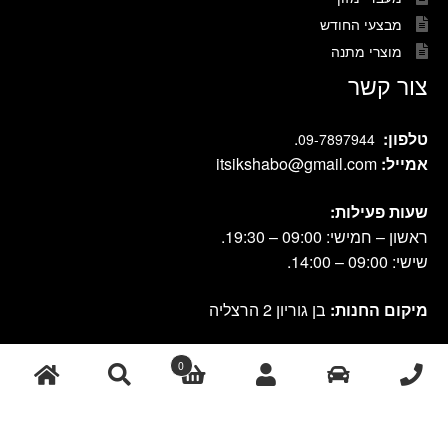
מבצעי החודש
מוצרי מתנה
צור קשר
טלפון:
.
09-7897944
אמייל:
itsikshabo@gmail.com
שעות פעילות:
ראשון – חמישי: 09:00 – 19:30.
שישי: 09:00 – 14:00.
מיקום החנות:
בן גוריון 2 הרצליה
0
cook shop 2021 © אתר זה נבנה ועוצב על-ידי
|
db-design.co.il
אחסון
ע"י VANGUS
אתרים
חיפוש
חיפוש
עבור: