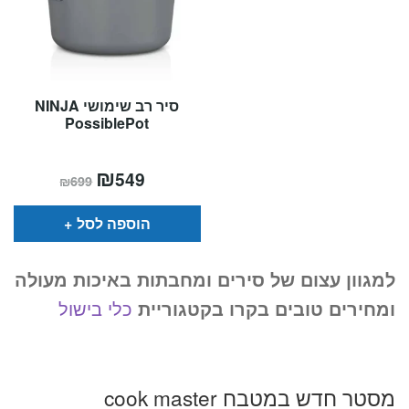
סיר רב שימושי NINJA
PossiblePot
המחיר
₪
המחיר
549
₪
699
הנוכחי
המקורי
הוא:
היה:
₪699.
₪549.
הוספה לסל
למגוון עצום של סירים ומחבתות באיכות מעולה
ומחירים טובים בקרו בקטגוריית
כלי בישול
מסטר חדש במטבח cook master