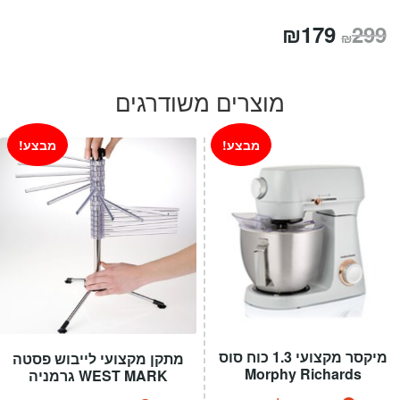
המחיר
המחיר
₪
179
299
₪
המקורי
הנוכחי
היה:
הוא:
מוצרים משודרגים
₪179.
₪299.
מבצע!
מבצע!
מיקסר מקצועי 1.3 כוח סוס
מתקן מקצועי לייבוש פסטה
Morphy Richards
WEST MARK גרמניה