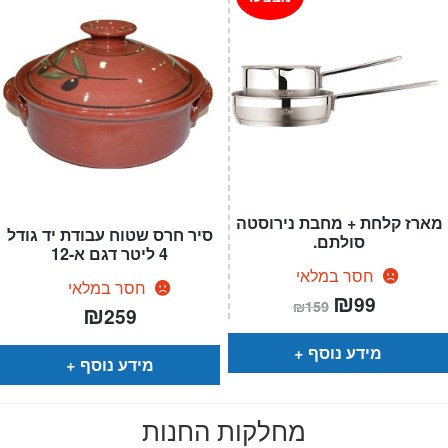
מארז קלחת + מחבת נירוסטה
סיר חרס שטוח עבודת יד גודל
סולתם.
4 ליטר דגם א-12
חסר במלאי
חסר במלאי
המחיר
₪
המחיר
99
₪
159
₪
הנוכחי
המקורי
259
הוא:
היה:
₪159.
₪99.
מידע נוסף
מידע נוסף
מחלקות החנות